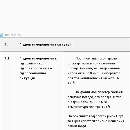
02.09.2025
1.
Гідрометеорологічна ситуація
1.1.
Гідрометеорологічна,
Протягом звітного періоду
гідрохімічна,
спостерігалась ясна сонячна
гідроекологічна та
погода, без опадів. Вітер змінних
гідрогеологічна
напрямків 5-10 м/с. Температура
ситуація
повітря коливалась в межах +6…
о
+23
С .
На даний час спостерігається
сонячна погода, без опадів. Вітер
південно-західний 3 м/с.
о
Температура повітря +24
С .
На основних вод постах річок Прут
та Сірет спостерігались зменшення
рівнів води.