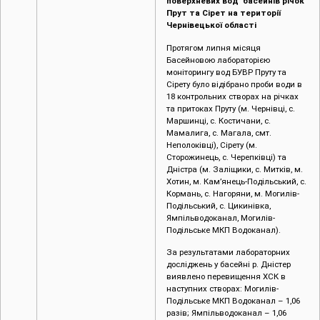
поверхневих вод басейнів річок
Прут та Сірет на території
Чернівецької області
Протягом липня місяця
Басейновою лабораторією
моніторингу вод БУВР Пруту та
Сірету було відібрано проби води в
18 контрольних створах на річках
та притоках Пруту (м. Чернівці, c.
Маршинці, с. Костичани, с.
Мамалига, с. Магала, смт.
Неполоківці), Сірету (м.
Сторожинець, с. Черепківці) та
Дністра (м. Заліщики, с. Митків, м.
Хотин, м. Кам’янець-Подільський, с.
Кормань, с. Нагоряни, м. Могилів-
Подільський, с. Цикинівка,
Ямпільводоканал, Могилів-
Подільське МКП Водоканал).
За результатами лабораторних
досліджень у басейні р. Дністер
виявлено перевищення ХСК в
наступних створах: Могилів-
Подільське МКП Водоканал – 1,06
разів; Ямпільводоканал – 1,06