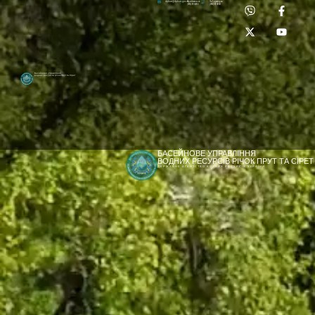
Приймальня:
Лабораторія:
dpbuvr@dpbuvr.gov.ua
(0372) 51-14-56
(0372) 53-92-00
Басейнове управління
водних ресурсів річок Прут та Сірет
БАСЕЙНОВЕ УПРАВЛІННЯ
ВОДНИХ РЕСУРСІВ РІЧОК ПРУТ ТА СІРЕТ
ДЕРЖАВНЕ АГЕНТСТВО ВОДНИХ РЕСУРСІВ УКРАЇНИ
[newyear_garland]