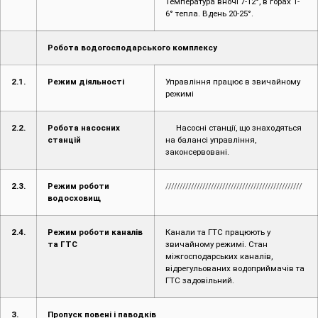
Температура вночі 7-12°, в горах 1-
6° тепла. Вдень 20-25°.
Робота водогосподарського комплексу
2.1.
Режим діяльності
Управління працює в звичайному
режимі
2.2.
Робота насосних
Насосні станції, що знаходяться
станцій
на балансі управління,
законсервовані.
2.3.
Режим роботи
////////////////////////////////////////////////
водосховищ
2.4.
Режим роботи каналів
Канали та ГТС працюють у
та ГТС
звичайному режимі. Стан
міжгосподарських каналів,
відрегульованих водоприймачів та
ГТС задовільний.
3.
Пропуск повені і паводків