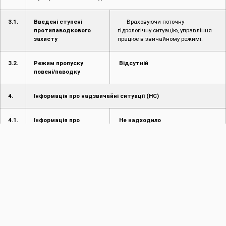
3.1.
Введені ступені
Враховуючи поточну
протипаводкового
гідрологічну ситуацію, управління
захисту
працює в звичайному режимі.
3.2.
Режим пропуску
Відсутній
повені/паводку
4.
Інформація про надзвичайні ситуації (НС)
4.1.
Інформація про
Не надходило
надзвичайні ситуації
(НС) на
водогосподарських
об’єктах
4.2.
Інформація про
Не надходило
надзвичайні ситуації
на території області
4.3.
Наслідки НС
Не надходили