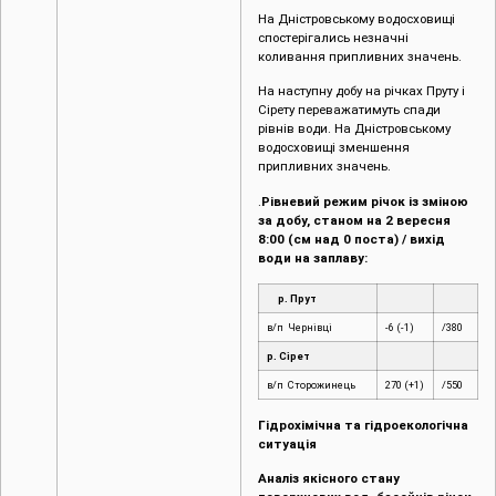
На Дністровському водосховищі
спостерігались незначні
коливання припливних значень.
На наступну добу на річках Пруту і
Сірету переважатимуть спади
рівнів води. На Дністровському
водосховищі зменшення
припливних значень.
.
Рівневий режим річок із зміною
за добу, станом на 2 вересня
8:00 (см над 0 поста) / вихід
води на заплаву:
р. Прут
в/п Чернівці
-6 (-1)
/380
р. Сірет
в/п Сторожинець
270 (+1)
/550
Гідрохімічна та гідроекологічна
ситуація
Аналіз якісного стану