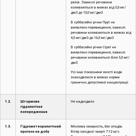
разів. Завислі речовини
коливаються в межах від 5,0 мг/
дм3 до 10,0 мг/дм3.
В суббасейні річки Прут не
виявлено перевищення, завислі
речовини коливаються в межах від
4,0 мг/дм3 до 16,0 мг/дм3.
В суббасейні річки Сірет не
виявлено перевищення, завислі
речовини коливаються біля 5,0 мг/
дм3.
Усі інші показники якості води
знаходилися в межах норми
гранично допустимої концентрації.
1.2.
Штормове
Не надходило
гідрологічне
попередження
1.3.
Гідрометеорологічний
Мінлива хмарність, без опадів.
прогноз на добу
Вітер західної чверті 7-12 м/с.