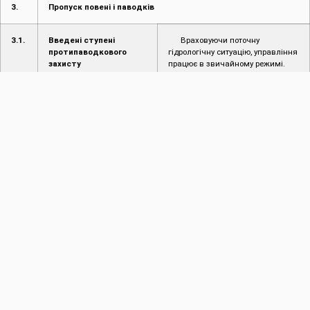
3.
Пропуск повені і паводків
3.1.
Введені ступені
Враховуючи поточну
протипаводкового
гідрологічну ситуацію, управління
захисту
працює в звичайному режимі.
3.2.
Режим пропуску
Відсутній
повені/паводку
4.
Інформація про надзвичайні ситуації (НС)
4.1.
Інформація про
Не надходило
надзвичайні ситуації
(НС) на
водогосподарських
об’єктах
4.2.
Інформація про
Не надходило
надзвичайні ситуації
на території області