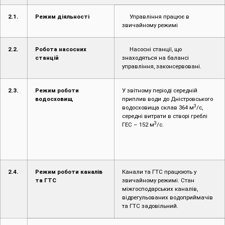
2.1.
Режим діяльності
Управління працює в
звичайному режимі
2.2.
Робота насосних
Насосні станції, що
станцій
знаходяться на балансі
управління, законсервовані.
2.3.
Режим роботи
У звітному періоді середній
водосховищ
приплив води до Дністровського
3
водосховища склав 364 м
/с,
середні витрати в створі греблі
3
ГЕС – 152 м
/с.
2.4.
Режим роботи каналів
Канали та ГТС працюють у
та ГТС
звичайному режимі. Стан
міжгосподарських каналів,
відрегульованих водоприймачів
та ГТС задовільний.