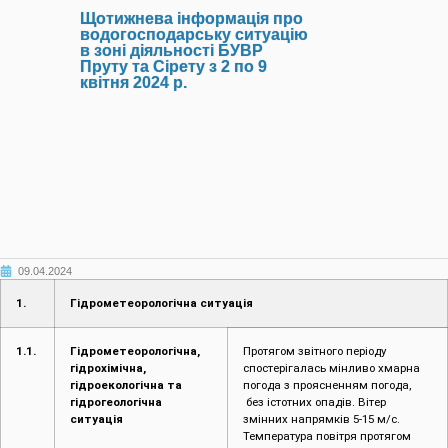
Щотижнева інформація про
водогосподарську ситуацію
в зоні діяльності БУВР
Пруту та Сірету з 2 по 9
квітня 2024 р.
09.04.2024
1.
Гідрометеорологічна ситуація
1.1.
Гідрометеорологічна,
Протягом звітного періоду
гідрохімічна,
спостерігалась мінливо хмарна
гідроекологічна та
погода з проясненням погода,
гідрогеологічна
без істотних опадів. Вітер
ситуація
змінних напрямків 5-15 м/с.
Температура повітря протягом