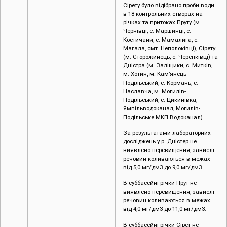
Сірету було відібрано проби води
в 18 контрольних створах на
річках та притоках Пруту (м.
Чернівці, c. Маршинці, с.
Костичани, с. Мамалига, с.
Магала, смт. Неполоківці), Сірету
(м. Сторожинець, с. Черепківці) та
Дністра (м. Заліщики, с. Митків,
м. Хотин, м. Кам’янець-
Подільський, с. Кормань, с.
Наславча, м. Могилів-
Подільський, с. Цикинівка,
Ямпільводоканал, Могилів-
Подільське МКП Водоканал).
За результатами лабораторних
досліджень у р. Дністер не
виявлено перевищення, завислі
речовин коливаються в межах
від 5,0 мг/дм3 до 9,0 мг/дм3.
В суббасейні річки Прут не
виявлено перевищення, завислі
речовин коливаються в межах
від 4,0 мг/дм3 до 11,0 мг/дм3.
В суббасейні річки Сірет не