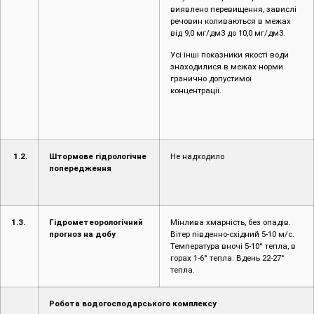
виявлено перевищення, завислі
речовин коливаються в межах
від 9,0 мг/дм3 до 10,0 мг/дм3.
Усі інші показники якості води
знаходилися в межах норми
гранично допустимої
концентрації.
1.2.
Штормове гідрологічне
Не надходило
попередження
1.3.
Гідрометеорологічний
Мінлива хмарність, без опадів.
прогноз на добу
Вітер південно-східний 5-10 м/с.
Температура вночі 5-10° тепла, в
горах 1-6° тепла. Вдень 22-27°
тепла.
Робота водогосподарського комплексу