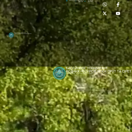
Приймальня:
Лабораторія:
dpbuvr@dpbuvr.gov.ua
(0372) 51-14-56
(0372) 53-92-00
Басейнове управління
водних ресурсів річок Прут та Сірет
БАСЕЙНОВЕ УПРАВЛІННЯ
ВОДНИХ РЕСУРСІВ РІЧОК ПРУТ ТА СІРЕТ
ДЕРЖАВНЕ АГЕНТСТВО ВОДНИХ РЕСУРСІВ УКРАЇНИ
[newyear_garland]