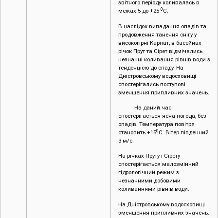
звітного періоду коливалась в
0
межах 5 до +25
С.
В наслідок випадання опадів та
продовження танення снігу у
високогірні Карпат, в басейнах
річок Прут та Сірет відмічались
незначні коливання рівнів води з
тенденцією до спаду. На
Дністровському водосховищі
спостерігались поступові
зменшення припливних значень.
На даний час
спостерігається ясна погода, без
опадів. Температура повітря
0
становить +15
С. Вітер південний
3 м/с.
На річках Пруту і Сірету
спостерігається малозмінний
гідрологічний режим з
незначними добовими
коливаннями рівнів води.
На Дністровському водосховищі
зменшення припливних значень.