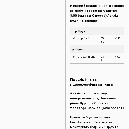
Рівневий режим річок із зміною
за добу, станом на 9 квітня
8:00 (см над 0 поста) / вихід
води на заплаву:
р. Прут
в/п Чернівці
70
/380
(-0)
р. Сірет
в/п Сторожинець
281
/550
(-1)
Гідрохімічна та
гідроекологічна ситуація
Аналіз якісного стану
поверхневих вод басейнів
річок Прут та Сірет на
території Чернівецької області
Протягом
березня
місяця
Басейновою лабораторією
моніторингу вод БУВР Пруту та