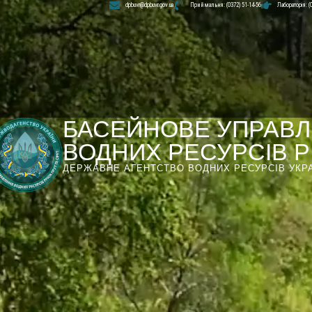
dpbuvr@dpbuvr.gov.ua
Приймальня: (0372) 51-14-56
Лабораторія: (
БАСЕЙНОВЕ УПРАВЛ
ВОДНИХ РЕСУРСІВ РІ
ДЕРЖАВНЕ АГЕНТСТВО ВОДНИХ РЕСУРСІВ УКР