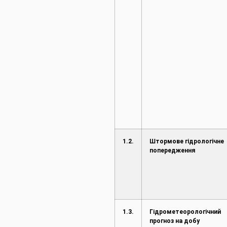
1.2.
Штормове гідрологічне
попередження
1.3.
Гідрометеорологічний
прогноз на добу