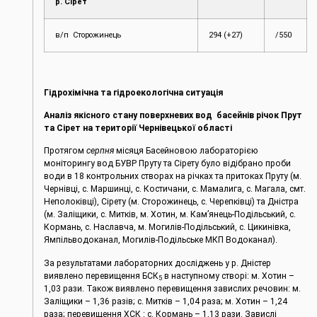
р. Сірет
в/п Сторожинець
294 (+27)
/550
Гідрохімічна та гідроекологічна ситуація
Аналіз якісного стану поверхневих вод басейнів річок Прут
та Сірет на території Чернівецької області
Протягом
серпня
місяця Басейновою лабораторією
моніторингу вод БУВР Пруту та Сірету було відібрано проби
води в 18 контрольних створах на річках та притоках Пруту (м.
Чернівці, c. Маршинці, с. Костичани, с. Мамалига, с. Магала, смт.
Неполоківці), Сірету (м. Сторожинець, с. Черепківці) та Дністра
(м. Заліщики, с. Митків, м. Хотин, м. Кам’янець-Подільський, с.
Кормань, с. Наславча, м. Могилів-Подільський, с. Цикинівка,
Ямпільводоканал, Могилів-Подільське МКП Водоканал).
За результатами лабораторних досліджень у р. Дністер
виявлено перевищення БСК
в наступному створі: м. Хотин –
5
1,03 рази. Також виявлено перевищення завислих речовин: м.
Заліщики – 1,36 разів; с. Митків ­­– 1,04 раза; м. Хотин ­– 1,24
раза; перевищення ХСК : с. Кормань – 1,13 рази. Завислі