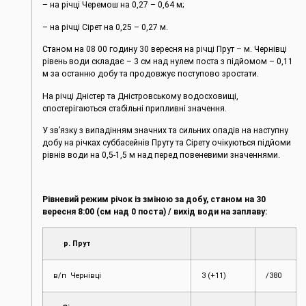
– на річці Черемош на 0,27 – 0,64 м;
– на річці Сірет на 0,25 – 0,27 м.
Станом на 08 00 годину 30 вересня на річці Прут – м. Чернівці
рівень води складає – 3 см над нулем поста з підйомом – 0,11
м за останню добу та продовжує поступово зростати.
На річці Дністер та Дністровському водосховищі,
спостерігаються стабільні припливні значення.
У зв’язку з випадінням значних та сильних опадів на наступну
добу на річках суббасейнів Пруту та Сірету очікуються підйоми
рівнів води на 0,5-1,5 м над перед повеневими значеннями.
Рівневий режим річок із зміною за добу, станом на 30
вересня 8:00 (см над 0 поста) / вихід води на заплаву:
р. Прут
в/п Чернівці
3 (+11)
/380