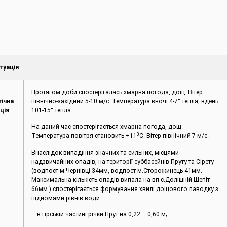
туація
Протягом доби спостерігалась хмарна погода, дощ. Вітер
гічна
північно-західний 5-10 м/с. Температура вночі 4-7° тепла, вдень
ція
101-15° тепла.
На даний час спостерігається хмарна погода, дощ.
0
Температура повітря становить +11
С. Вітер північний 7 м/с.
Внаслідок випадіння значних та сильних, місцями
надзвичайних опадів, на території суббасейнів Пруту та Сірету
(водпост м.Чернівці 34мм, водпост м.Сторожинець 41мм.
Максимальна кількість опадів випала на вп с.Долішній Шепіт
66мм.) спостерігається формування хвилі дощового паводку з
підйомами рівнів води:
– в гірській частині річки Прут на 0,22 – 0,60 м;