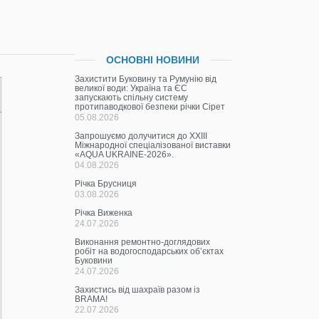
ОСНОВНІ НОВИНИ
Захистити Буковину та Румунію від
великої води: Україна та ЄС
запускають спільну систему
протипаводкової безпеки річки Сірет
05.08.2026
Запрошуємо долучитися до ХХІІІ
Міжнародної спеціалізованої виставки
«AQUA UKRAINE-2026».
04.08.2026
Річка Брусниця
03.08.2026
Річка Виженка
24.07.2026
Виконання ремонтно-доглядових
робіт на водогосподарських об’єктах
Буковини
24.07.2026
Захистись від шахраїв разом із
BRAMA!
22.07.2026