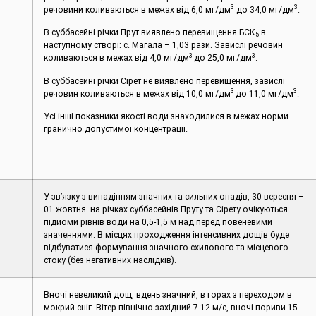
3
3
речовини коливаються в межах від 6,0 мг/дм
до 34,0 мг/дм
.
В суббасейні річки Прут виявлено перевищення БСК
в
5
наступному створі: с. Магала – 1,03 рази. Завислі речовин
3
3
коливаються в межах від 4,0 мг/дм
до 25,0 мг/дм
.
В суббасейні річки Сірет не виявлено перевищення, завислі
3
3
речовин коливаються в межах від 10,0 мг/дм
до 11,0 мг/дм
.
Усі інші показники якості води знаходилися в межах норми
гранично допустимої концентрації.
У зв’язку з випадінням значних та сильних опадів, 30 вересня –
01 жовтня на річках суббасейнів Пруту та Сірету очікуються
підйоми рівнів води на 0,5-1,5 м над перед повеневими
значеннями. В місцях проходження інтенсивних дощів буде
відбуватися формування значного схилового та місцевого
стоку (без негативних наслідків).
Вночі невеликий дощ, вдень значний, в горах з переходом в
мокрий сніг. Вітер північно-західний 7-12 м/с, вночі пориви 15-