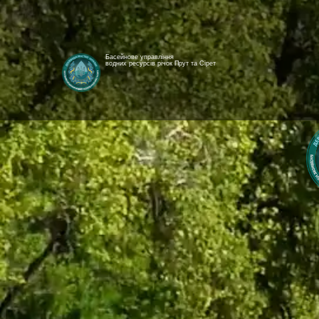
Басейнове управління
водних ресурсів річок Прут та Сірет
[newyear_garland]