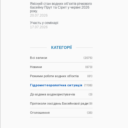
Якісний стан водних об’єктів річкового
басейну Прут та Сірет у червні 2026
року.
20.07.2026
Участь у семінарі
17.07.2026
КАТЕГОРІЇ
Всі записи
(2075)
Новини
(673)
Режими роботи водних об’єктів
(61)
Гідрометеорологічна ситуація
(1106)
До відома водокористувачів
(3)
Протоколи засідань Басейнової ради
(9)
Оголошення
(35)