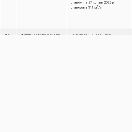
станом на 27 квітня 2023 р.
3
становить 311 м
/с.
2.4.
Режим роботи каналів
Канали та ГТС працюють у
та ГТС
звичайному режимі. Стан
міжгосподарських каналів,
відрегульованих водоприймачів
та ГТС задовільний.
3.
Пропуск повені і паводків
3.1.
Введені ступені
Враховуючи поточну
протипаводкового
гідрологічну ситуацію, управління
захисту
працює в звичайному режимі.
3.2.
Режим пропуску
Відсутній
повені/паводку
4.
Інформація про надзвичайні ситуації (НС)