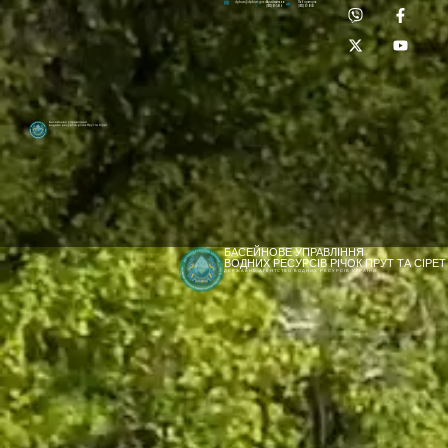
Приймальня:
Лабораторія:
dpbuvr@dpbuvr.gov.ua
(0372) 51-14-56
(0372) 53-92-00
Басейнове управління
водних ресурсів річок Прут та Сірет
БАСЕЙНОВЕ УПРАВЛІННЯ
ВОДНИХ РЕСУРСІВ РІЧОК ПРУТ ТА СІРЕТ
ДЕРЖАВНЕ АГЕНТСТВО ВОДНИХ РЕСУРСІВ УКРАЇНИ
[newyear_garland]