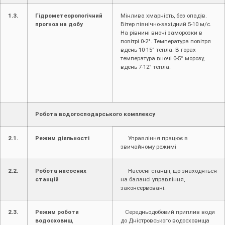
1.3.
Гідрометеорологічний
Мінлива хмарність, без опадів.
прогноз на добу
Вітер північно-західний 5-10 м/с.
На рівнині вночі заморозки в
повітрі 0-2°. Температура повітря
вдень 10-15° тепла. В горах
температура вночі 0-5° морозу,
вдень 7-12° тепла.
Робота водогосподарського комплексу
2.1.
Режим діяльності
Управління працює в
звичайному режимі
2.2.
Робота насосних
Насосні станції, що знаходяться
станцій
на балансі управління,
законсервовані.
2.3.
Режим роботи
Середньодобовий приплив води
водосховищ
до Дністровського водосховища