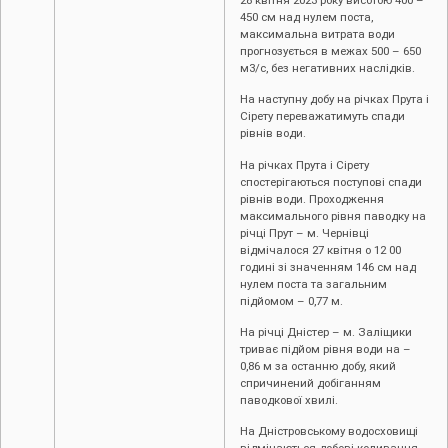
450 см над нулем поста,
максимальна витрата води
прогнозується в межах 500 – 650
м3/с, без негативних наслідків.
На наступну добу на річках Прута і
Сірету переважатимуть спади
рівнів води.
На річках Прута і Сірету
спостерігаються поступові спади
рівнів води. Проходження
максимального рівня паводку на
річці Прут – м. Чернівці
відмічалося 27 квітня о 12 00
годині зі значенням 146 см над
нулем поста та загальним
підйомом – 0,77 м.
На річці Дністер – м. Заліщики
триває підйом рівня води на –
0,86 м за останню добу, який
спричинений добіганням
паводкової хвилі.
На Дністровському водосховищі