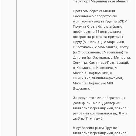
території Чернівецької області
Протягом
березня
місяця
Басейновою лабораторією
моніторингу вод та ґрунтів БУВР
Пруту та Сірету було відібрано
проби води в 16 контрольних
створах на річках та притоках
Пруту (м. Чернівці, c.Маршинці,
с.Костичани, с.Мамалига), Сірету
(м.Сторожинець, с.Черепківці) та
Дністра (м. Заліщики, с. Митків, м.
Хотин, м. Кам’янець-Подільський,
с. Кормань, с. Наславча, м.
Могилів-Подільський, с.
Цикинівка, Ямпільводоканал,
Могилів-Подільське МКП
Водоканал).
За результатами лабораторних
досліджень на р. Дністер не
виявлено перевищення, завислі
речовини коливаються від 8 мг/
дм3 до 11 мг/дм3.
В суббасейні річки Прут не
виявлено перевищення, завислі