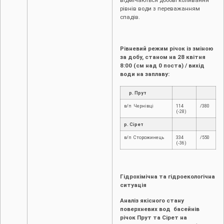
відмічаються добові коливання
рівнів води з переважанням
спадів.
Рівневий режим річок із зміною
за добу, станом на 28 квітня
8:00 (см над 0 поста) / вихід
води на заплаву:
р. Прут
в/п Чернівці
114
/380
(-28)
р. Сірет
в/п Сторожинець
334
/550
(-36)
Гідрохімічна та гідроекологічна
ситуація
Аналіз якісного стану
поверхневих вод басейнів
річок Прут та Сірет на