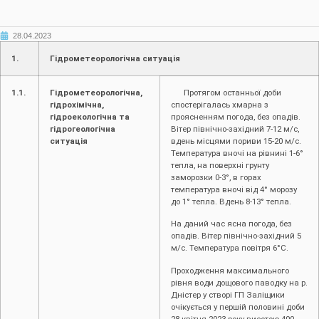
28.04.2023
1.
Гідрометеорологічна ситуація
1.1.
Гідрометеорологічна,
Протягом останньої доби
гідрохімічна,
спостерігалась хмарна з
гідроекологічна та
проясненням погода, без опадів.
гідрогеологічна
Вітер північно-західний 7-12 м/с,
ситуація
вдень місцями пориви 15-20 м/с.
Температура вночі на рівнині 1-6°
тепла, на поверхні грунту
заморозки 0-3°, в горах
температура вночі від 4° морозу
до 1° тепла. Вдень 8-13° тепла.
На даний час ясна погода, без
опадів. Вітер північно-західний 5
м/с. Температура повітря 6°С.
Проходження максимального
рівня води дощового паводку на р.
Дністер у створі ГП Заліщики
очікується у першій половині доби
28 квітня 2023 року висотою 400 –