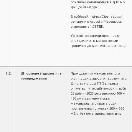
речовини коливаються від 10 мг/
дм3 до 24 мг/дм3.
В суббасейні річки Сірет завислі
речовини в створі с. Черепківці
становлять 1,08 ГДК.
Усі інші показники якості води
знаходилися в межах норми
гранично допустимої концентрації.
1.2.
Штормове гідрологічне
Проходження максимального
попередження
рівня води дощового паводку на р.
Дністер у створі ГП Заліщики
очікується у першій половині доби
28 квітня 2023 року висотою 400 –
450 см над нулем поста,
максимальна витрата води
прогнозується в межах 500 – 650
м3/с, без негативних наслідків.