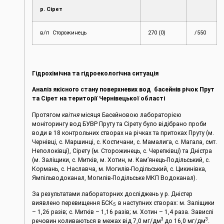
р. Сірет
в/п Сторожинець
270 (0)
/550
Гідрохімічна та гідроекологічна ситуація
Аналіз якісного стану поверхневих вод басейнів річок Прут
та Сірет на території Чернівецької області
Протягом
квітня
місяця Басейновою лабораторією
моніторингу вод БУВР Пруту та Сірету було відібрано проби
води в 18 контрольних створах на річках та притоках Пруту (м.
Чернівці, c. Маршинці, с. Костичани, с. Мамалига, с. Магала, смт.
Неполоківці), Сірету (м. Сторожинець, с. Черепківці) та Дністра
(м. Заліщики, с. Митків, м. Хотин, м. Кам’янець-Подільський, с.
Кормань, с. Наславча, м. Могилів-Подільський, с. Цикинівка,
Ямпільводоканал, Могилів-Подільське МКП Водоканал).
За результатами лабораторних досліджень у р. Дністер
виявлено перевищення БСК
в наступних створах: м. Заліщики
5
– 1,26 разів; с. Митків – 1,16 разів; м. Хотин – 1,4 раза. Завислі
3
3
речовин коливаються в межах від 7,0 мг/дм
до 16,0 мг/дм
.