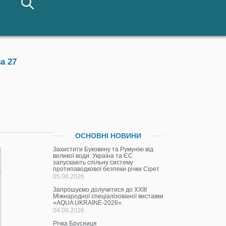
а 27
ОСНОВНІ НОВИНИ
Захистити Буковину та Румунію від
великої води: Україна та ЄС
запускають спільну систему
протипаводкової безпеки річки Сірет
05.08.2026
Запрошуємо долучитися до ХХІІІ
Міжнародної спеціалізованої виставки
«AQUA UKRAINE-2026».
04.08.2026
Річка Брусниця