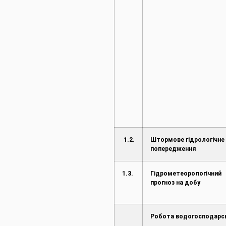
1.2.
Штормове гідрологічне
попередження
1.3.
Гідрометеорологічний
прогноз на добу
Робота водогосподарс