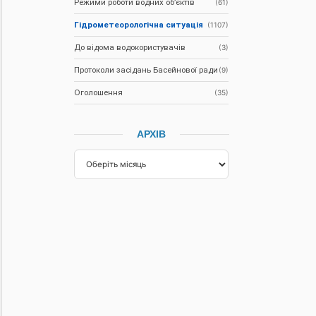
Режими роботи водних об’єктів
(61)
Гідрометеорологічна ситуація
(1107)
До відома водокористувачів
(3)
Протоколи засідань Басейнової ради
(9)
Оголошення
(35)
АРХІВ