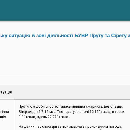
у ситуацію в зоні діяльності БУВР Пруту та Сірету з
туація
Протягом доби спостерігалась мінлива хмарність. Без опадів.
гічна
Вітер східний 7-12 м/с. Температура вночі 10-15° тепла, в горах
ація
3-8° тепла, вдень 22-27° тепла.
На даний час спостерігається хмарна з проясненням погода,