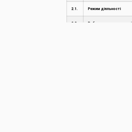
2.1.
Режим діяльності
2.2.
Робота насосних станці
2.3.
Режим роботи водосх
2.4.
Режим роботи каналів 
ГТС
3.
Пропуск повені і паводк
3.1.
Введені ступені
протипаводкового захи
3.2.
Режим пропуску повені/