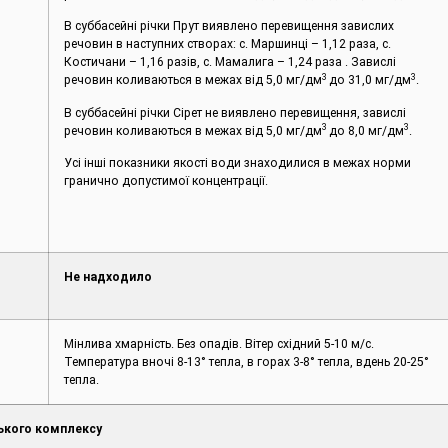
В суббасейні річки Прут виявлено перевищення завислих
речовин в наступних створах: с. Маршинці – 1,12 раза, с.
Костичани – 1,16 разів, с. Мамалига – 1,24 раза . Завислі
3
3
речовин коливаються в межах від 5,0 мг/дм
до 31,0 мг/дм
.
В суббасейні річки Сірет не виявлено перевищення, завислі
3
3
речовин коливаються в межах від 5,0 мг/дм
до 8,0 мг/дм
.
Усі інші показники якості води знаходилися в межах норми
гранично допустимої концентрації.
Не надходило
Мінлива хмарність. Без опадів. Вітер східний 5-10 м/с.
Температура вночі 8-13° тепла, в горах 3-8° тепла, вдень 20-25°
тепла.
ького комплексу