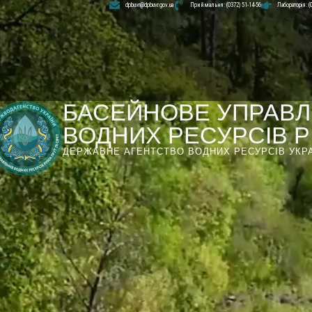
dpbuvr@dpbuvr.gov.ua
Приймальня: (0372) 51-14-56
Лабораторія: (
БАСЕЙНОВЕ УПРАВЛ
ВОДНИХ РЕСУРСІВ РІ
ДЕРЖАВНЕ АГЕНТСТВО ВОДНИХ РЕСУРСІВ УКР