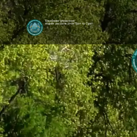
Басейнове управління
водних ресурсів річок Прут та Сірет
[newyear_garland]