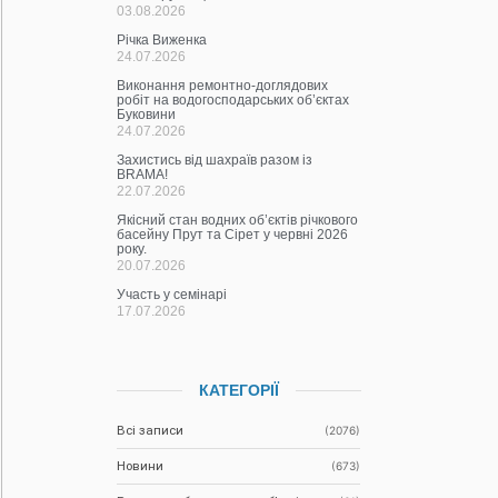
03.08.2026
Річка Виженка
24.07.2026
Виконання ремонтно-доглядових
робіт на водогосподарських об’єктах
Буковини
24.07.2026
Захистись від шахраїв разом із
BRAMA!
22.07.2026
Якісний стан водних об’єктів річкового
басейну Прут та Сірет у червні 2026
року.
20.07.2026
Участь у семінарі
17.07.2026
КАТЕГОРІЇ
Всі записи
(2076)
Новини
(673)