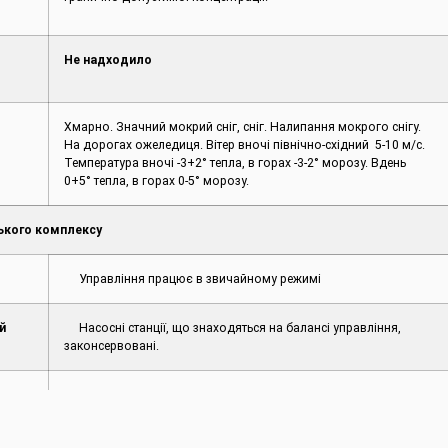
Не надходило
Хмарно. Значний мокрий сніг, сніг. Налипання мокрого снігу.
На дорогах ожеледиця. Вітер вночі північно-східний 5-10 м/с.
Температура вночі -3+2° тепла, в горах -3-2° морозу. Вдень
0+5° тепла, в горах 0-5° морозу.
ького комплексу
Управління працює в звичайному режимі
й
Насосні станції, що знаходяться на балансі управління,
законсервовані.
овищ
Приплив води до Дністровського водосховища станом на 26
3
лютого 2023 р. становить 504 м
/с;