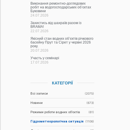
Виконання ремонтно-доглядових
робіт на водогосподарських об’єктах
Буковини
24.07.2026
Захистись від шахраїв разом із
BRAMA!
22.07.2026
Якісний стан водних об’єктів річкового
басейну Прут та Сірет у червні 2026
року.
20.07.2026
Участь у семінарі
17.07.2026
КАТЕГОРІЇ
Всі записи
(2075)
Новини
(673)
Режими роботи водних об’єктів
(61)
Гідрометеорологічна ситуація
(1106)