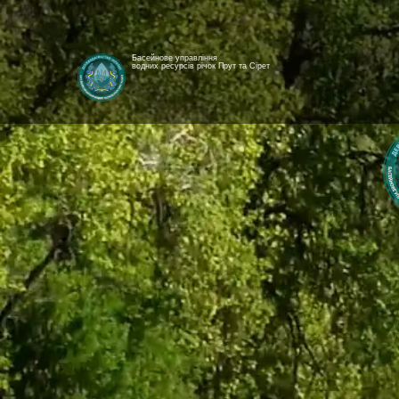
Басейнове управління
водних ресурсів річок Прут та Сірет
[newyear_garland]