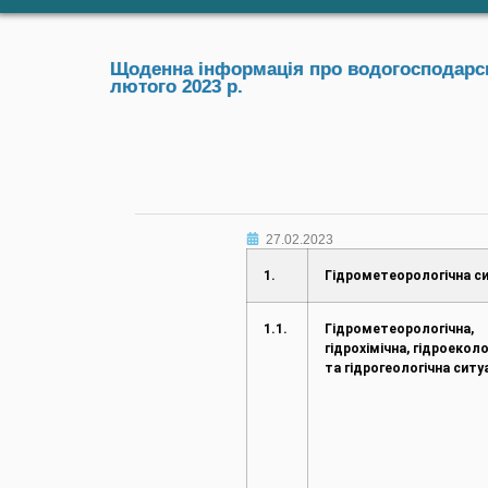
Щоденна інформація про водогосподарськ
лютого 2023 р.
27.02.2023
1.
Гідрометеорологічна си
1.1.
Гідрометеорологічна,
гідрохімічна, гідроеколо
та гідрогеологічна ситу