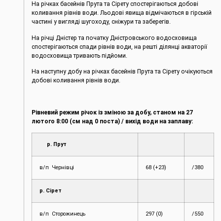
На річках басейнів Прута та Сірету спостерігаються добові
коливання рівнів води. Льодові явища відмічаються в гірській
частині у вигляді шугоходу, сніжури та заберегів.
На річці Дністер та початку Дністровського водосховища
спостерігаються спади рівнів води, на решті ділянці акваторії
водосховища тривають підйоми.
На наступну добу на річках басейнів Прута та Сірету очікуються
добові коливання рівнів води.
Рівневий режим річок із зміною за добу, станом на 27
лютого
8:00 (см над 0 поста) / вихід води на заплаву:
р. Прут
в/п Чернівці
68 (+23)
/380
р. Сірет
в/п Сторожинець
297 (0)
/550