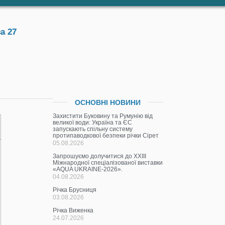
а 27
ОСНОВНІ НОВИНИ
Захистити Буковину та Румунію від
великої води: Україна та ЄС
запускають спільну систему
протипаводкової безпеки річки Сірет
05.08.2026
Запрошуємо долучитися до ХХІІІ
Міжнародної спеціалізованої виставки
«AQUA UKRAINE-2026».
04.08.2026
Річка Брусниця
03.08.2026
Річка Виженка
24.07.2026