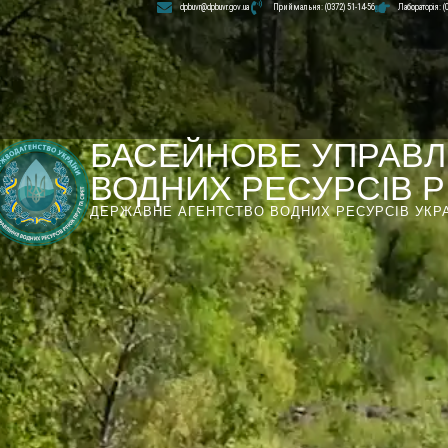
dpbuvr@dpbuvr.gov.ua
Приймальня: (0372) 51-14-56
Лабораторія: (
БАСЕЙНОВЕ УПРАВЛ
ВОДНИХ РЕСУРСІВ РІ
ДЕРЖАВНЕ АГЕНТСТВО ВОДНИХ РЕСУРСІВ УКР