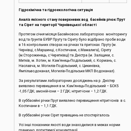
Гідрохімічна та гідроекологічна ситуація
Аналіз якісного стану поверхневих вод басейнів річок Прут
та Сірет на території Чернівецької області
Протягом
січня
місяця Басейновою лабораторією моніторингу
вод та ґрунтів БУВР Пруту та Сірету було відібрано проби води
в 16 контрольних створах на річках та притоках Пруту (м.
Чернівці, c.Маршинці, с.Костичани, с.Мамалига), Сірету
(м.Сторожинець, с.Черепківці) та Дністра (м. Заліщики, с.
Митків, м. Хотин, м. Кам’янець-Подільський, с. Кормань, с.
Наславча, м. Могилів-Подільський, с. Цикинівка,
Ямпільводоканал, Могилів-Подільське МКП Водоканал).
За результатами лабораторних досліджень на р. Дністер
виявлено перевищення в м. Кам’янець-Подільський – БСК5
-1,05 ГДК; амоній-іони – 2 ГДК; нітрит-іони – 1,2 ГДК.
В суббасейні річки Прут виявлено перевищення нітрит-іонів в с.
Костичани в – 1,1 ГДК.
В суббасейні річки Сірет превещинь не спостерігалось
Усі інші показники якості води знаходилися в межах норми
гранично допустимої концентрації.