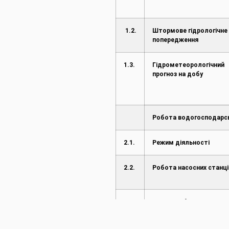
1.2.
Штормове гідрологічне
попередження
1.3.
Гідрометеорологічний
прогноз на добу
Робота водогосподарс
2.1.
Режим діяльності
2.2.
Робота насосних станці
2.3.
Режим роботи водосх