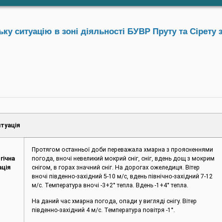
у ситуацію в зоні діяльності БУВР Пруту та Сірету з
туація
Протягом останньої доби переважала хмарна з проясненнями
гічна
погода, вночі невеликий мокрий сніг, сніг, вдень дощ з мокрим
ація
снігом, в горах значний сніг. На дорогах ожеледиця. Вітер
вночі південно-західний 5-10 м/с, вдень північно-західний 7-12
м/с. Температура вночі -3+2° тепла. Вдень -1+4° тепла.
На даний час хмарна погода, опади у вигляді снігу. Вітер
південно-західний 4 м/с. Температура повітря -1°.