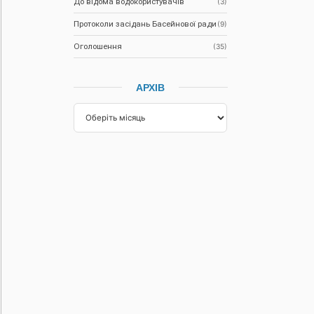
До відома водокористувачів
(3)
Протоколи засідань Басейнової ради
(9)
Оголошення
(35)
АРХІВ