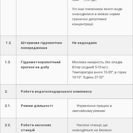
Усі інші показники якості води
знаходилися в межах норми
гранично допустимої
концентрації.
1.2.
Штормове гідрологічне
Не надходило
попередження
1.3.
Гідрометеорологічний
Мінлива хмарність, без опадів.
прогноз на добу
Вітер східний 5-10 м/с.
Температура вночі 15-20°, в горах
10-15°. Вдень 27-32°.
2.
Робота водогосподарського комплексу
2.1.
Режим діяльності
Управління працює в
звичайному режимі
2.2.
Робота насосних
Насосні станції, що
станцій
знаходяться на балансі