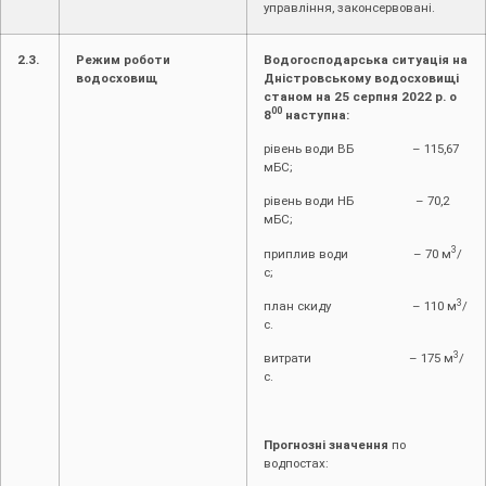
управління, законсервовані.
2.3.
Режим роботи
Водогосподарська ситуація на
водосховищ
Дністровському водосховищі
станом на 25 серпня 2022 р. о
00
8
наступна:
рівень води ВБ – 115,67
мБС;
рівень води НБ – 70,2
мБС;
3
приплив води – 70 м
/
с;
3
план скиду – 110 м
/
с.
3
витрати – 175 м
/
с.
Прогнозні значення
по
водпостах: