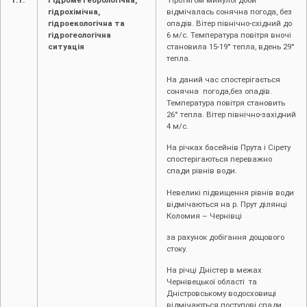
гідрохімічна,
відмічалась сонячна погода, без
гідроекологічна та
опадів. Вітер північно-східний до
гідрогеологічна
6 м/с. Температура повітря вночі
ситуація
становила 15-19° тепла, вдень 29°
тепла.
На даний час спостерігається
сонячна погода,без опадів.
Температура повітря становить
26° тепла. Вітер північно-західний
4 м/с.
На річках басейнів Прута і Сірету
спостерігаються переважно
спади рівнів води.
Невеликі підвищення рівнів води
відмічаються на р. Прут ділянці
Коломия – Чернівці
за рахунок добігання дощового
стоку.
На річці Дністер в межах
Чернівецької області та
Дністровському водосховищі
відмічаються поступові спади