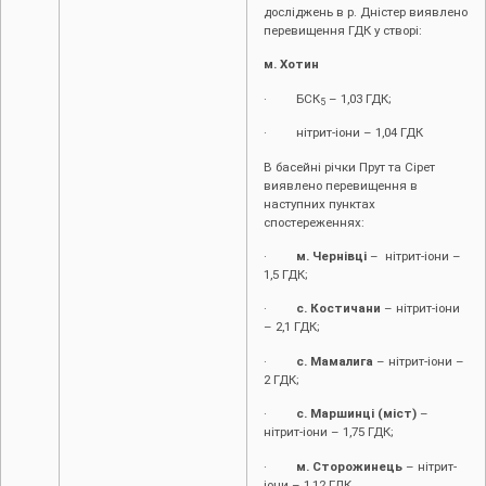
досліджень в р. Дністер виявлено
перевищення ГДК у створі:
м. Хотин
· БСК
– 1,03 ГДК;
5
· нітрит-іони – 1,04 ГДК
В басейні річки Прут та Сірет
виявлено перевищення в
наступних пунктах
спостереженнях:
·
м. Чернівці
– нітрит-іони –
1,5 ГДК;
·
с. Костичани
– нітрит-іони
– 2,1 ГДК;
·
с. Мамалига
– нітрит-іони –
2 ГДК;
·
с. Маршинці (міст)
–
нітрит-іони – 1,75 ГДК;
·
м. Сторожинець
– нітрит-
іони – 1,12 ГДК.