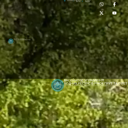
Приймальня:
Лабораторія:
dpbuvr@dpbuvr.gov.ua
(0372) 51-14-56
(0372) 53-92-00
Басейнове управління
водних ресурсів річок Прут та Сірет
БАСЕЙНОВЕ УПРАВЛІННЯ
ВОДНИХ РЕСУРСІВ РІЧОК ПРУТ ТА СІРЕТ
ДЕРЖАВНЕ АГЕНТСТВО ВОДНИХ РЕСУРСІВ УКРАЇНИ
[newyear_garland]