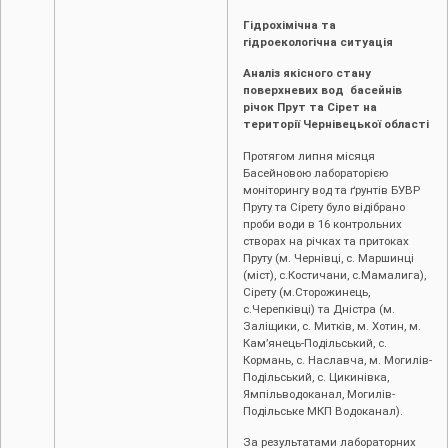
Гідрохімічна та
гідроекологічна ситуація
Аналіз якісного стану
поверхневих вод басейнів
річок Прут та Сірет на
території Чернівецької області
Протягом липня місяця
Басейновою лабораторією
моніторингу вод та ґрунтів БУВР
Пруту та Сірету було відібрано
проби води в 16 контрольних
створах на річках та притоках
Пруту (м. Чернівці, с. Маршинці
(міст), с.Костичани, с.Мамалига),
Сірету (м.Сторожинець,
с.Черепківці) та Дністра (м.
Заліщики, с. Митків, м. Хотин, м.
Кам’янець-Подільський, с.
Кормань, с. Наславча, м. Могилів-
Подільський, с. Цикинівка,
Ямпільводоканал, Могилів-
Подільське МКП Водоканал).
За результатами лабораторних