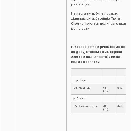
рівнів води.
На наступну добу на гірських
ділянках річок басейнів Прута і
Сірету очікуються поступові спади
рівнів води
Рівневий режим річок із зміною
за добу, станом на 25 серпня
8:00 (см над 0 поста) / вихід
води на заплаву:
р. Прут
в/п Чернівці
44
/380
(+12)
р. Сірет
в/п Сторожинець
282
/550
(+1)