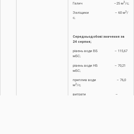
3
Галич –25 м
/с;
3
Заліщики – 60 м
/
с;
Середньодобові значення за
24 серпня;
рівень води ВБ – 115,67
мБС;
рівень води НБ – 70,21
мБС;
приплив води – 76,0
3
м
/с;
витрати –
3
94,5м
/с.
Фактичні значення
по
водпостах:
Галич – 30,2