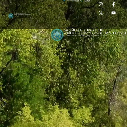
Приймальня:
Лабораторія:
dpbuvr@dpbuvr.gov.ua
(0372) 51-14-56
(0372) 53-92-00
Басейнове управління
водних ресурсів річок Прут та Сірет
БАСЕЙНОВЕ УПРАВЛІННЯ
ВОДНИХ РЕСУРСІВ РІЧОК ПРУТ ТА СІРЕТ
ДЕРЖАВНЕ АГЕНТСТВО ВОДНИХ РЕСУРСІВ УКРАЇНИ
[newyear_garland]