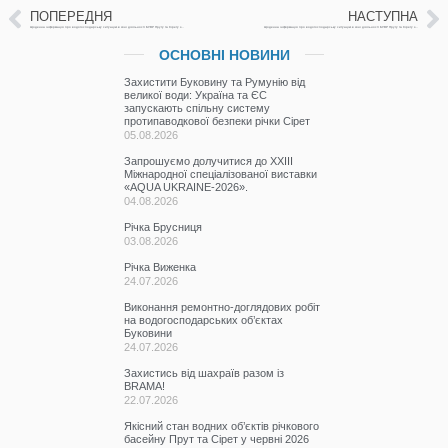
ПОПЕРЕДНЯ
НАСТУПНА
Щоденна інформація про водогосподарську ситуацію в зоні діяльності БУВР Пруту та Сірету за 25 серпня 2022р.
Щоденна інформація про водогосподарську ситуацію в зоні діяльності БУВР Пруту та Сірету за 26 серпня 2022р.
ОСНОВНІ НОВИНИ
Захистити Буковину та Румунію від
великої води: Україна та ЄС
запускають спільну систему
протипаводкової безпеки річки Сірет
05.08.2026
Запрошуємо долучитися до ХХІІІ
Міжнародної спеціалізованої виставки
«AQUA UKRAINE-2026».
04.08.2026
Річка Брусниця
03.08.2026
Річка Виженка
24.07.2026
Виконання ремонтно-доглядових робіт
на водогосподарських об’єктах
Буковини
24.07.2026
Захистись від шахраїв разом із
BRAMA!
22.07.2026
Якісний стан водних об’єктів річкового
басейну Прут та Сірет у червні 2026