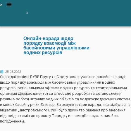
Онлайн-нарада щодо
порядку взаємодії між
басейновими управліннями
водних ресурсів
25.08.2022
Сьогодні фахівці БУВР Пруту та Сірету взяли участь в онлайн – нараді
щодо порядку взаємодії між басейновими управліннями водних
ресурсів, регіональними офісами водних ресурсів та територіальними
органами Держводагентства стосовно розробки та встановлення
режимів роботи штучних водних об’єктів та водогосподарських систем
в межах басейну річки Дністер. За результатами наради, яка відбулася з
ініціативи Дністровського БУВР, було прийнято рішення про внесення
відповідних змін до проєкту Порядку взаємодії з подальшим його
погодженням.