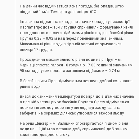
На даний час відмічається ясна погода, без опадів. Вітер
південний 1 м/с. Температура повітря -6°С.
Інтенсивна відлига та випадіння значних опадів у високогір’ї
Карпат впродовж 16-17 грудня спричинили формування хвилі
тало-дощового стоку з підйомами рівнів води в басейні річки
Прут на 0,23 – 0,92 м над перед повеневими значеннями.
Максимальні рівні води в гірській частині сформувалися
ввечері 17 грудня.
Проходження максимального рівня води на р. Прут – м.
Чернівці спостерігалося 18 грудня о 17 00 годині зі значенням
95 см над нулем поста та загальним підйомом – 0,74 м.
В басейні річки Сірет відмічаються незначні добові коливання
рівнів води.
Внаслідок зниження температури повітря до від’ємних значень
в гірській частині річок басейнів Прута та Сірету відмічається
посилення льодоутворення у вигляді шугоходу, сала та
заберегів, на окремих ділянках утворилися зажори льоду.
На річці Дністер – м. Заліщики спостерігається підйом рівня
води на – 1,08 м за останню добу спричинений добіганням
хвилі тало-дощового стоку.