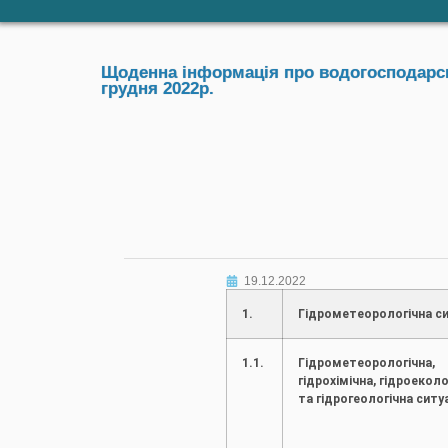
Щоденна інформація про водогосподарськ
грудня 2022р.
19.12.2022
1.
Гідрометеорологічна си
1.1.
Гідрометеорологічна,
гідрохімічна, гідроеколо
та гідрогеологічна ситу