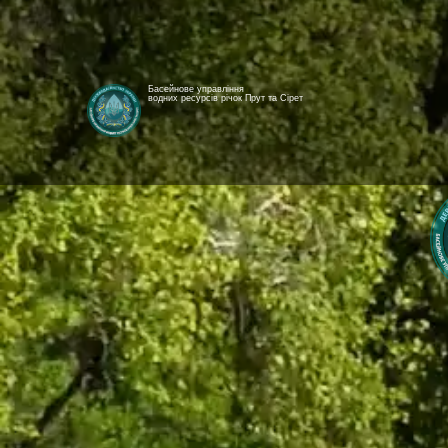
Басейнове управління
водних ресурсів річок Прут та Сірет
[newyear_garland]