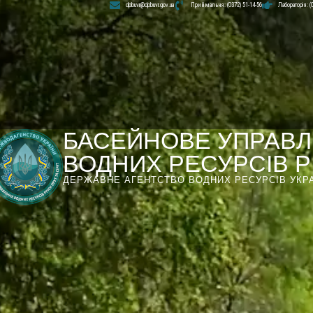
dpbuvr@dpbuvr.gov.ua
Приймальня: (0372) 51-14-56
Лабораторія: (
БАСЕЙНОВЕ УПРАВЛ
ВОДНИХ РЕСУРСІВ РІ
ДЕРЖАВНЕ АГЕНТСТВО ВОДНИХ РЕСУРСІВ УКР