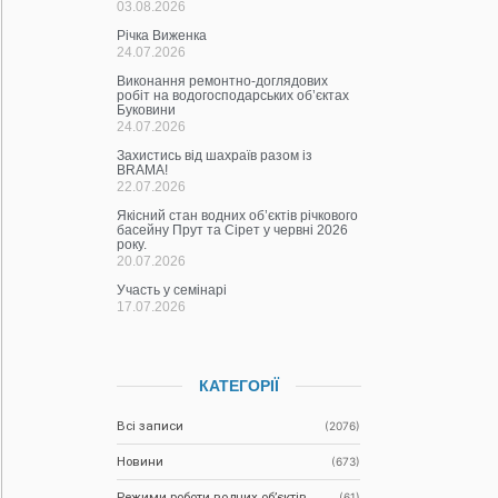
03.08.2026
Річка Виженка
24.07.2026
Виконання ремонтно-доглядових
робіт на водогосподарських об’єктах
Буковини
24.07.2026
Захистись від шахраїв разом із
BRAMA!
22.07.2026
Якісний стан водних об’єктів річкового
басейну Прут та Сірет у червні 2026
року.
20.07.2026
Участь у семінарі
17.07.2026
КАТЕГОРІЇ
Всі записи
(2076)
Новини
(673)
Режими роботи водних об’єктів
(61)