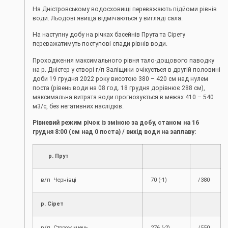
На Дністровському водосховищі переважають підйоми рівнів
води. Льодові явища відмічаються у вигляді сала.
На наступну добу на річках басейнів Прута та Сірету
переважатимуть поступові спади рівнів води.
Проходження максимального рівня тало-дощового паводку
на р. Дністер у створі г/п Заліщики очікується в другій половині
доби 19 грудня 2022 року висотою 380 – 420 см над нулем
поста (рівень води на 08 год. 18 грудня дорівнює 288 см),
максимальна витрата води прогнозується в межах 410 – 540
м3/с, без негативних наслідків.
Рівневий режим річок із зміною за добу, станом на 16
грудня
8:00 (см над 0 поста) / вихід води на заплаву:
р. Прут
в/п Чернівці
70 (-1)
/380
р. Сірет
в/п Сторожинець
276 (-2)
/550