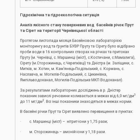
Гідрохімічна та гідроекологічна ситуація
Аналіз якісного стану поверхневих вод басейнів річок Прут
та Сірет на території Чернівецької області
Протягом листопада місяця Басейновою лабораторією
моніторингу вод та ґрунтів БУВР Пруту та Сірету було відібрано
проби води в 16 контрольних створах на річках та притоках
Пруту (м. Чернівці, с. Маршинці (міст), с.Костичани, с.Мамалига),
Сірету (м.Сторожинець, с.Черепківці) та Дністра (м. Заліщики, с.
Митків, м. Хотин, м. Кам’янець-Подільський, с. Кормань, с.
Наславча, м. Могилів-Подільський, с. Цикинівка,
Ямпільводоканал, Могилів-Подільське МКП Водоканал).
За результатами лабораторних досліджень в р. Дністер
3
показник завислі речовини коливається в межах від 6,0 мг/дм
3
до 11 мг/дм
. Всі інші показники знаходяться в межах норми.
В басейні річки Прут та Сірет виявлено перевищення в пунктах:
· с. Маршинці (міст) – нітрит-іони у 1,75 рази;
· м. Сторожинець – амоній-іони у 1,18 рази.