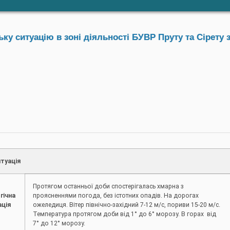
у ситуацію в зоні діяльності БУВР Пруту та Сірету з
туація
Протягом останньої доби спостерігалась хмарна з
гічна
проясненнями погода, без істотних опадів. На дорогах
ація
ожеледиця. Вітер північно-західний 7-12 м/с, пориви 15-20 м/с.
Температура протягом доби від 1° до 6° морозу. В горах від
7° до 12° морозу.