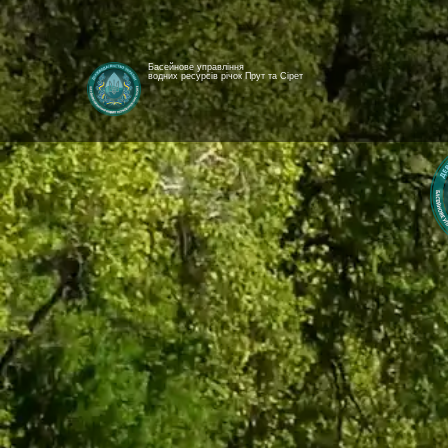
Басейнове управління
водних ресурсів річок Прут та Сірет
[newyear_garland]