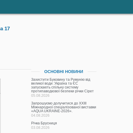
а 17
ОСНОВНІ НОВИНИ
Захистити Буковину та Румунію від
великої води: Україна та ЄС
запускають спільну систему
протипаводкової безпеки річки Сірет
05.08.2026
Запрошуємо долучитися до ХХІІІ
Міжнародної спеціалізованої виставки
«AQUA UKRAINE-2026».
04.08.2026
Річка Брусниця
03.08.2026