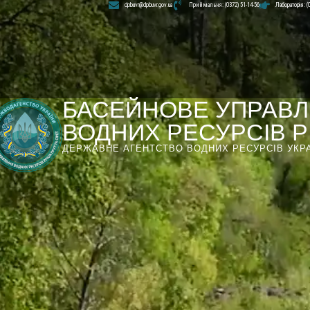
dpbuvr@dpbuvr.gov.ua
Приймальня: (0372) 51-14-56
Лабораторія: (
БАСЕЙНОВЕ УПРАВЛ
ВОДНИХ РЕСУРСІВ РІ
ДЕРЖАВНЕ АГЕНТСТВО ВОДНИХ РЕСУРСІВ УКР