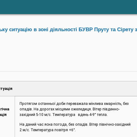
у ситуацію в зоні діяльності БУВР Пруту та Сірету з
туація
Протягом останньої доби переважала мінлива хмарність, без
гічна
опадів. На дорогах місцями ожеледиця. Вітер південно-
ація
західний 5-10 м/с. Температура вдень 4-9° тепла.
На даний час ясна погода, без опадів. Вітер північно-західний
2 м/с. Температура повітря +6°.