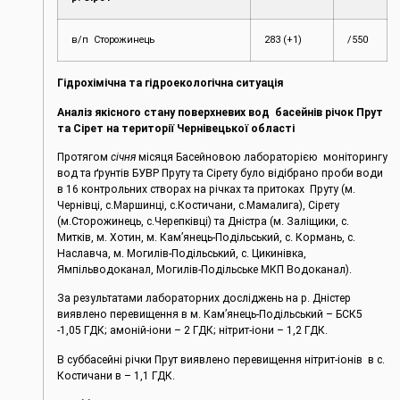
в/п Сторожинець
283 (+1)
/550
Гідрохімічна та гідроекологічна ситуація
Аналіз якісного стану поверхневих вод басейнів річок Прут
та Сірет на території Чернівецької області
Протягом
січня
місяця Басейновою лабораторією моніторингу
вод та ґрунтів БУВР Пруту та Сірету було відібрано проби води
в 16 контрольних створах на річках та притоках Пруту (м.
Чернівці, c.Маршинці, с.Костичани, с.Мамалига), Сірету
(м.Сторожинець, с.Черепківці) та Дністра (м. Заліщики, с.
Митків, м. Хотин, м. Кам’янець-Подільський, с. Кормань, с.
Наславча, м. Могилів-Подільський, с. Цикинівка,
Ямпільводоканал, Могилів-Подільське МКП Водоканал).
За результатами лабораторних досліджень на р. Дністер
виявлено перевищення в м. Кам’янець-Подільський – БСК5
-1,05 ГДК; амоній-іони – 2 ГДК; нітрит-іони – 1,2 ГДК.
В суббасейні річки Прут виявлено перевищення нітрит-іонів в с.
Костичани в – 1,1 ГДК.