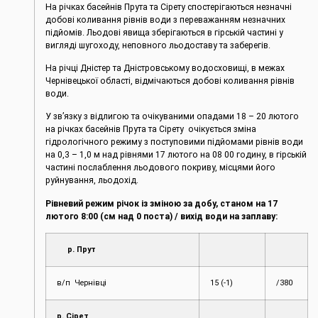
На річках басейнів Прута та Сірету спостерігаються незначні
добові коливання рівнів води з переважанням незначних
підйомів. Льодові явища зберігаються в гірській частині у
вигляді шугоходу, неповного льодоставу та заберегів.
На річці Дністер та Дністровському водосховищі, в межах
Чернівецької області, відмічаються добові коливання рівнів
води.
У зв’язку з відлигою та очікуваними опадами 18 – 20 лютого
на річках басейнів Прута та Сірету очікується зміна
гідрологічного режиму з поступовими підйомами рівнів води
на 0,3 – 1,0 м над рівнями 17 лютого на 08 00 годину, в гірській
частині послаблення льодового покриву, місцями його
руйнування, льодохід.
Рівневий режим річок із зміною за добу, станом на 17
лютого
8:00 (см над 0 поста) / вихід води на заплаву:
р. Прут
в/п Чернівці
15 (-1)
/380
р. Сірет