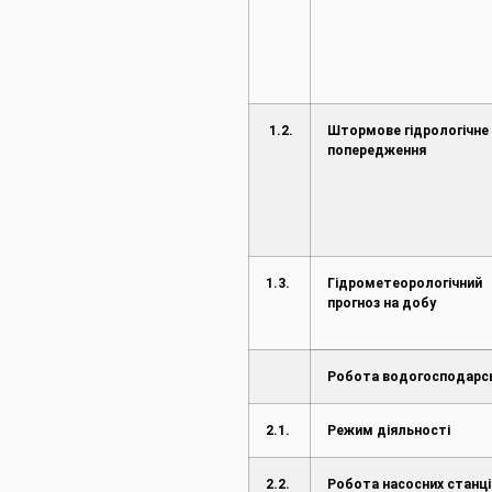
1.2.
Штормове гідрологічне
попередження
1.3.
Гідрометеорологічний
прогноз на добу
Робота водогосподарс
2.1.
Режим діяльності
2.2.
Робота насосних станці