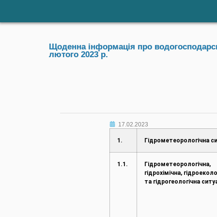
Щоденна інформація про водогосподарськ
лютого 2023 р.
17.02.2023
1.
Гідрометеорологічна си
1.1.
Гідрометеорологічна,
гідрохімічна, гідроеколо
та гідрогеологічна ситу