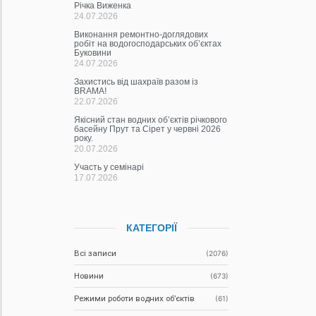
Річка Виженка
24.07.2026
Виконання ремонтно-доглядових
робіт на водогосподарських об’єктах
Буковини
24.07.2026
Захистись від шахраїв разом із
BRAMA!
22.07.2026
Якісний стан водних об’єктів річкового
басейну Прут та Сірет у червні 2026
року.
20.07.2026
Участь у семінарі
17.07.2026
КАТЕГОРІЇ
Всі записи
(2076)
Новини
(673)
Режими роботи водних об’єктів
(61)