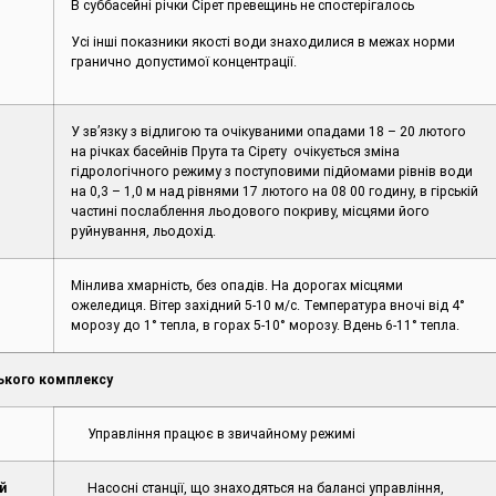
В суббасейні річки Сірет превещинь не спостерігалось
Усі інші показники якості води знаходилися в межах норми
гранично допустимої концентрації.
У зв’язку з відлигою та очікуваними опадами 18 – 20 лютого
на річках басейнів Прута та Сірету очікується зміна
гідрологічного режиму з поступовими підйомами рівнів води
на 0,3 – 1,0 м над рівнями 17 лютого на 08 00 годину, в гірській
частині послаблення льодового покриву, місцями його
руйнування, льодохід.
Мінлива хмарність, без опадів. На дорогах місцями
ожеледиця. Вітер західний 5-10 м/с. Температура вночі від 4°
морозу до 1° тепла, в горах 5-10° морозу. Вдень 6-11° тепла.
ького комплексу
Управління працює в звичайному режимі
й
Насосні станції, що знаходяться на балансі управління,