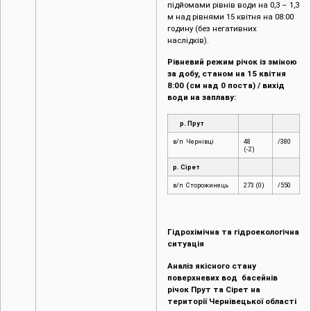
підйомами рівнів води на 0,3 – 1,3
м над рівнями 15 квітня на 08:00
годину (без негативних
наслідків).
Рівневий режим річок із зміною
за добу, станом на 15 квітня
8:00 (см над 0 поста) / вихід
води на заплаву:
р. Прут
в/п Чернівці
48
/380
(-2)
р. Сірет
в/п Сторожинець
273 (0)
/550
Гідрохімічна та гідроекологічна
ситуація
Аналіз якісного стану
поверхневих вод басейнів
річок Прут та Сірет на
території Чернівецької області