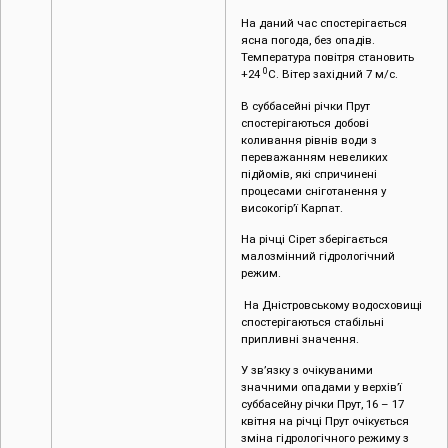
На даний час спостерігається
ясна погода, без опадів.
Температура повітря становить
0
+24
С. Вітер західний 7 м/с.
В суббасейні річки Прут
спостерігаються добові
коливання рівнів води з
переважанням невеликих
підйомів, які спричинені
процесами сніготанення у
високогір’ї Карпат.
На річці Сірет зберігається
малозмінний гідрологічний
режим.
На Дністровському водосховищі
спостерігаються стабільні
припливні значення.
У зв’язку з очікуваними
значними опадами у верхів’ї
суббасейну річки Прут, 16 – 17
квітня на річці Прут очікується
зміна гідрологічного режиму з