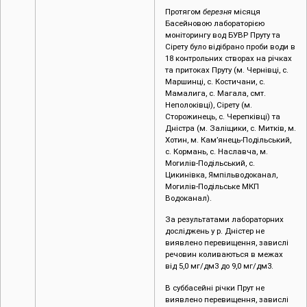
Протягом
березня
місяця
Басейновою лабораторією
моніторингу вод БУВР Пруту та
Сірету було відібрано проби води в
18 контрольних створах на річках
та притоках Пруту (м. Чернівці, c.
Маршинці, с. Костичани, с.
Мамалига, с. Магала, смт.
Неполоківці), Сірету (м.
Сторожинець, с. Черепківці) та
Дністра (м. Заліщики, с. Митків, м.
Хотин, м. Кам’янець-Подільський,
с. Кормань, с. Наславча, м.
Могилів-Подільський, с.
Цикинівка, Ямпільводоканал,
Могилів-Подільське МКП
Водоканал).
За результатами лабораторних
досліджень у р. Дністер не
виявлено перевищення, завислі
речовин коливаються в межах
від 5,0 мг/дм3 до 9,0 мг/дм3.
В суббасейні річки Прут не
виявлено перевищення, завислі