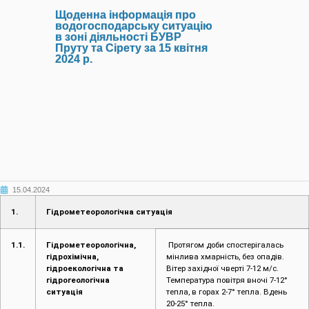
Щоденна інформація про
водогосподарську ситуацію
в зоні діяльності БУВР
Пруту та Сірету за 15 квітня
2024 р.
15.04.2024
1.
Гідрометеорологічна ситуація
1.1.
Гідрометеорологічна,
Протягом доби спостерігалась
гідрохімічна,
мінлива хмарність, без опадів.
гідроекологічна та
Вітер західної чверті 7-12 м/с.
гідрогеологічна
Температура повітря вночі 7-12°
ситуація
тепла, в горах 2-7° тепла. Вдень
20-25° тепла.