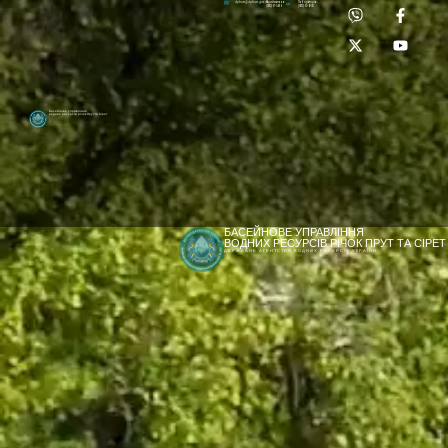
Приймальня:
Лабораторія:
dpbuvr@dpbuvr.gov.ua
(0372) 51-14-56
(0372) 53-92-00
Басейнове управління
водних ресурсів річок Прут та Сірет
БАСЕЙНОВЕ УПРАВЛІННЯ
ВОДНИХ РЕСУРСІВ РІЧОК ПРУТ ТА СІРЕТ
ДЕРЖАВНЕ АГЕНТСТВО ВОДНИХ РЕСУРСІВ УКРАЇНИ
[newyear_garland]