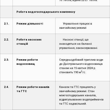
10°тепла, вдень 22-27°тепла.
Робота водогосподарського комплексу
2.1.
Режим діяльності
Управління працює в
звичайному режимі
2.2.
Робота насосних
Насосні станції, що
станцій
знаходяться на балансі
управління, законсервовані.
2.3.
Режим роботи
Середньодобовий приплив води
водосховищ
до Дністровського водосховища
станом на 15 квітня 2024 р.
3
становить 190 м
/с.
2.4.
Режим роботи каналів
Канали та ГТС працюють у
та ГТС
звичайному режимі. Стан
міжгосподарських каналів,
відрегульованих водоприймачів
та ГТС задовільний.