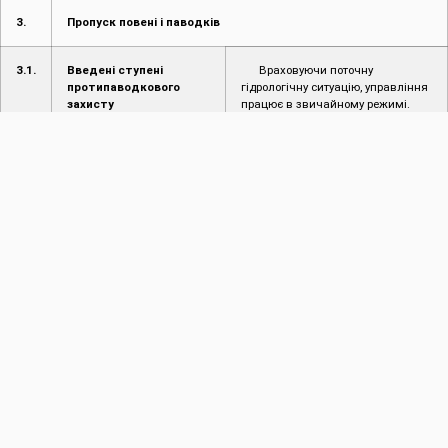
3.
Пропуск повені і паводків
3.1.
Введені ступені
Враховуючи поточну
протипаводкового
гідрологічну ситуацію, управління
захисту
працює в звичайному режимі.
3.2.
Режим пропуску повені/
Відсутній
паводку
4.
Інформація про надзвичайні ситуації (НС)
4.1.
Інформація про
Не надходило
надзвичайні ситуації
(НС) на
водогосподарських
об’єктах
4.2.
Інформація про
Не надходило
надзвичайні ситуації на
території області