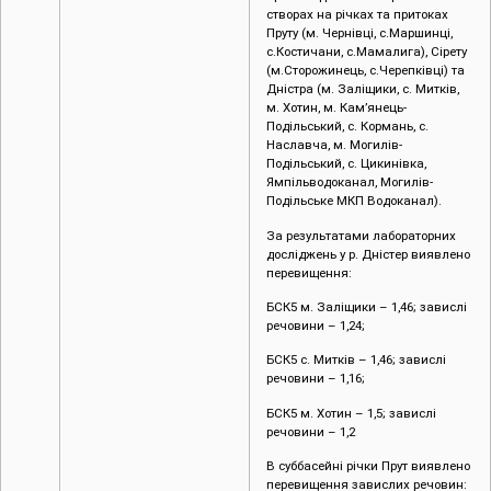
створах на річках та притоках
Пруту (м. Чернівці, c.Маршинці,
с.Костичани, с.Мамалига), Сірету
(м.Сторожинець, с.Черепківці) та
Дністра (м. Заліщики, с. Митків,
м. Хотин, м. Кам’янець-
Подільський, с. Кормань, с.
Наславча, м. Могилів-
Подільський, с. Цикинівка,
Ямпільводоканал, Могилів-
Подільське МКП Водоканал).
За результатами лабораторних
досліджень у р. Дністер виявлено
перевищення:
БСК5 м. Заліщики – 1,46; завислі
речовини – 1,24;
БСК5 с. Митків – 1,46; завислі
речовини – 1,16;
БСК5 м. Хотин – 1,5; завислі
речовини – 1,2
В суббасейні річки Прут виявлено
перевищення завислих речовин: