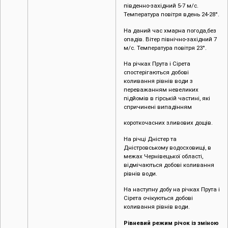
південно-західний 5-7 м/с.
Температура повітря вдень 24-28°.
На даний час хмарна погода,без
опадів. Вітер північно-західний 7
м/с. Температура повітря 23°.
На річках Прута і Сірета
спостерігаються добові
коливання рівнів води з
переважанням невеликих
підйомів в гірській частині, які
спричинені випадінням
короткочасних зливових дощів.
На річці Дністер та
Дністровському водосховищі, в
межах Чернівецької області,
відмічаються добові коливання
рівнів води.
На наступну добу на річках Прута і
Сірета очікуються добові
коливання рівнів води.
Рівневий режим річок із зміною