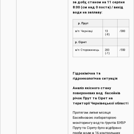
за добу, станом на 11 серпня
8:00 (см над 0 поста) / вихід
води на заплаву:
р. Прут
в/п Чернівці
13
/380
(-8)
р. Сірет
в/п Сторожинець
283
/550
(-1)
Гідрохімічна та
гідроекологічна ситуація
Аналіз якісного стану
поверхневих вод басейнів
річок Прут та Сірет на
території Чернівецької області
Протягом
липня
місяця
Басейновою лабораторією
моніторингу вод та ґрунтів БУВР
Пруту та Сірету було відібрано
проби води в 16 контрольних