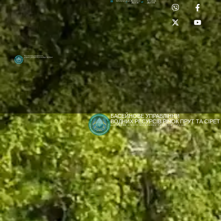
Приймальня:
Лабораторія:
dpbuvr@dpbuvr.gov.ua
(0372) 51-14-56
(0372) 53-92-00
Басейнове управління
водних ресурсів річок Прут та Сірет
БАСЕЙНОВЕ УПРАВЛІННЯ
ВОДНИХ РЕСУРСІВ РІЧОК ПРУТ ТА СІРЕТ
ДЕРЖАВНЕ АГЕНТСТВО ВОДНИХ РЕСУРСІВ УКРАЇНИ
[newyear_garland]