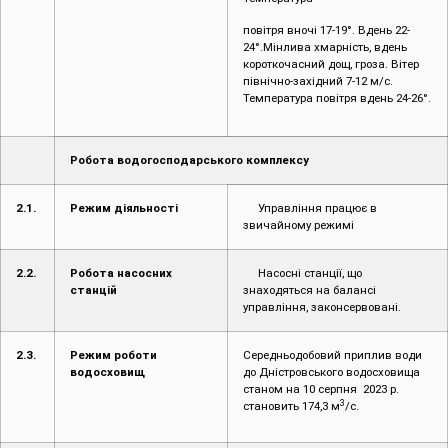
повітря вночі 17-19°. Вдень 22-
24°.Мінлива хмарність, вдень
короткочасний дощ, гроза. Вітер
північно-західний 7-12 м/с.
Температура повітря вдень 24-26°.
Робота водогосподарського комплексу
2.1.
Режим діяльності
Управління працює в
звичайному режимі
2.2.
Робота насосних
Насосні станції, що
станцій
знаходяться на балансі
управління, законсервовані.
2.3.
Режим роботи
Середньодобовий приплив води
водосховищ
до Дністровського водосховища
станом на 10 серпня 2023 р.
3
становить 174,3 м
/с.