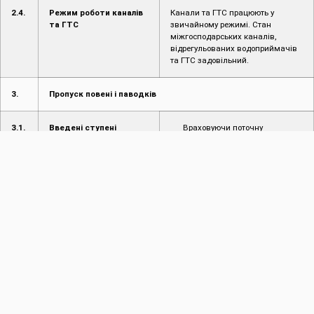
2.4.
Режим роботи каналів
Канали та ГТС працюють у
та ГТС
звичайному режимі. Стан
міжгосподарських каналів,
відрегульованих водоприймачів
та ГТС задовільний.
3.
Пропуск повені і паводків
3.1.
Введені ступені
Враховуючи поточну
протипаводкового
гідрологічну ситуацію, управління
захисту
працює в звичайному режимі.
3.2.
Режим пропуску
Відсутній
повені/паводку
4.
Інформація про надзвичайні ситуації (НС)
4.1.
Інформація про
Не надходило
надзвичайні ситуації
(НС) на
водогосподарських
об’єктах