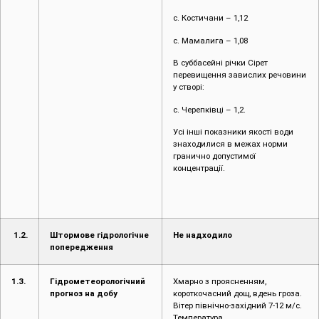
с. Костичани – 1,12
с. Мамалига – 1,08
В суббасейні річки Сірет
перевищення завислих речовини
у створі:
с. Черепківці – 1,2.
Усі інші показники якості води
знаходилися в межах норми
гранично допустимої
концентрації.
1.2.
Штормове гідрологічне
Не надходило
попередження
1.3.
Гідрометеорологічний
Хмарно з проясненням,
прогноз на добу
короткочасний дощ, вдень гроза.
Вітер північно-західний 7-12 м/с.
Температура