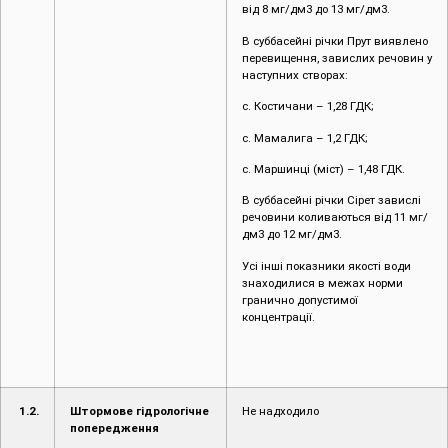
с. Мамалига – 1,2 ГДК;
с. Маршинці (міст) – 1,48 ГДК.
В суббасейні річки Сірет завислі
речовини коливаються від 11 мг/
дм3 до 12 мг/дм3.
Усі інші показники якості води
знаходилися в межах норми
гранично допустимої
концентрації.
1.2.
Штормове гідрологічне
Не надходило
попередження
1.3.
Гідрометеорологічний
Мінлива хмарність. Без істотних
прогноз на добу
опадів. Вітер північно-західний 7-
12 м/с. Температура повітря вночі
10-15°, в горах 6-11°, вдень 22-27°.