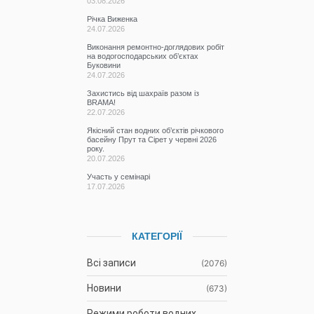
Захистись від шахраїв разом із
BRAMA!
22.07.2026
Якісний стан водних об’єктів річкового
басейну Прут та Сірет у червні 2026
року.
20.07.2026
Участь у семінарі
17.07.2026
КАТЕГОРІЇ
Всі записи
(2076)
Новини
(673)
Режими роботи водних
(61)
об’єктів
Гідрометеорологічна
(1107)
ситуація