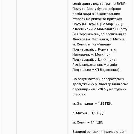
(м.Сторожинець, с.Черепківці) та
Дністра (м. Заліщики, с. Митків,
м. Хотин, м. Кам’янець-
Подільський, с. Кормань, с.
Наславча, м. Могилів-
Подільський, с. Цикинівка,
Ямпільводоканал, Могилів-
Подільське МКП Водоканал).
За результатами лабораторних
досліджень у р. Дністер виявлено
перевищення БСК 5 у наступних
створах:
м. Заліщики – 1,15 ГДК;
с. Митків – 1,13 ГДК;
м. Хотин – 1,1 ГДК.
Завислі речовини коливаються
від 8 мг/дм3 до 13 мг/дм3.
В суббасейні річки Прут виявлено
перевищення, завислих речовин у
наступних створах:
с. Костичани – 1,28 ГДК;