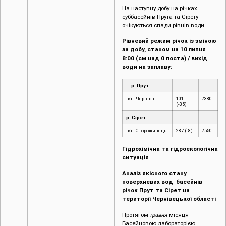
8:00 (см над 0 поста) / вихід
води на заплаву:
р. Прут
в/п Чернівці
101
/380
(-35)
р. Сірет
в/п Сторожинець
287 (-8)
/550
Гідрохімічна та гідроекологічна
ситуація
Аналіз якісного стану
поверхневих вод басейнів
річок Прут та Сірет на
території Чернівецької області
Протягом
травня
місяця
Басейновою лабораторією
моніторингу вод та ґрунтів БУВР
Пруту та Сірету було відібрано
проби води в 16 контрольних
створах на річках та притоках
Пруту (м. Чернівці, c.Маршинці,
с.Костичани, с.Мамалига), Сірету