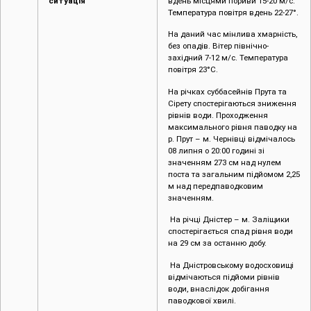
На річках суббасейнів Прута та
Сірету спостерігаються зниження
рівнів води. Проходження
максимального рівня паводку на
р. Прут – м. Чернівці відмічалось
08 липня о 20:00 годині зі
значенням 273 см над нулем
поста та загальним підйомом 2,25
м над передпаводковим
значенням.
На річці Дністер – м. Заліщики
спостерігається спад рівня води
на 29 см за останню добу.
На Дністровському водосховищі
відмічаються підйоми рівнів
води, внаслідок добігання
паводкової хвилі.
На наступну добу на річках
суббасейнів Прута та Сірету
очікуються спади рівнів води.
Рівневий режим річок із зміною
за добу, станом на 10 липня