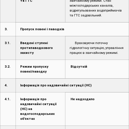
3.1.
Введені ступені
Враховуючи поточну
протипаводкового
гідрологічну ситуацію, управління
захисту
працює в звичайному режимі.
3.2.
Режим пропуску
Відсутній
повені/паводку
4.
Інформація про надзвичайні ситуації (НС)
4.1.
Інформація про
Не надходило
надзвичайні ситуації
(НС) на
водогосподарських
об’єктах
4.2.
Інформація про
Не надходило
надзвичайні ситуації
на території області
4.3.
Наслідки НС
Не надходили