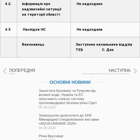
Виконавець
Заступник начальника відділу
ТЕБ С. Дяк
ПОПЕРЕДНЯ
НАСТУПНА
Інформуємо
Щотижнева інформація про водогосподарську ситуацію в зоні діяльності БУВР Пруту та Сірету з 4 по 11 липня 2023 р.
ОСНОВНІ НОВИНИ
Захистити Буковину та Румунію від
великої води: Україна та ЄС
запускають спільну систему
протипаводкової безпеки річки Сірет
05.08.2026
Запрошуємо долучитися до ХХІІІ
Міжнародної спеціалізованої виставки
«AQUA UKRAINE-2026».
04.08.2026
Річка Брусниця
03.08.2026
Річка Виженка
24.07.2026
Виконання ремонтно-доглядових робіт
на водогосподарських об’єктах
Буковини
24.07.2026