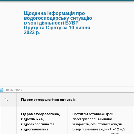
10.07.2023
1.
Гідрометеорологічна ситуація
1.1.
Гідрометеорологічна,
Протягом останньої доби
гідрохімічна,
спостерігалась мінлива
гідроекологічна та
хмарність, без істотних опадів.
гідрогеологічна
Вітер північно-західний 7-12 м/с,
ситуація
вдень місцями пориви 15-20 м/с.
Температура повітря вдень 22-27°.
На даний час мінлива хмарність,
без опадів. Вітер північно-
західний 7-12 м/с. Температура
повітря 23°С.