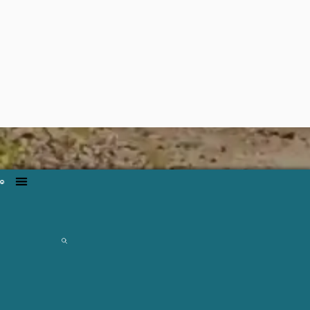
Щоденна інформація про
водогосподарську ситуацію
в зоні діяльності БУВР
Пруту та Сірету за 10 липня
2023 р.