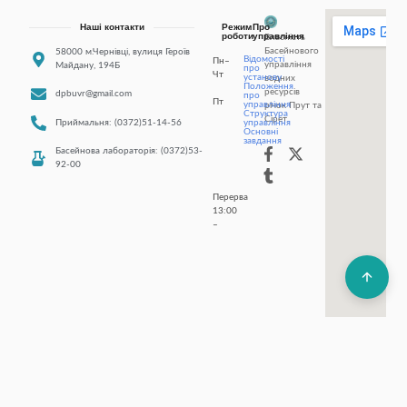
управління
річок Прут та
Структура
Сірет.
Приймальня: (0372)51-14-56
управління
Основні
завдання
Басейнова лабораторія: (0372)53-
8:30
92-00
–
16:15
Перерва
13:45
13:00
–