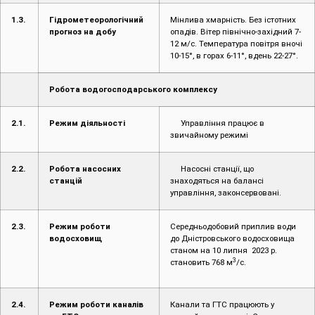
Робота водогосподарського комплексу
2.1.
Режим діяльності
Управління працює в
звичайному режимі
2.2.
Робота насосних
Насосні станції, що
станцій
знаходяться на балансі
управління, законсервовані.
2.3.
Режим роботи
Середньодобовий приплив води
водосховищ
до Дністровського водосховища
станом на 10 липня 2023 р.
3
становить 768 м
/с.
2.4.
Режим роботи каналів
Канали та ГТС працюють у
та ГТС
звичайному режимі. Стан
міжгосподарських каналів,
відрегульованих водоприймачів
та ГТС задовільний.
3.
Пропуск повені і паводків