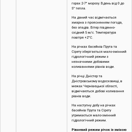
горах 2-7° морозу. Вдень від 0 до
5° тепла.
На даний час відмічається
хмарна з проясненням погода,
без опадів. Вітер південно-
східний 5 м/с. Температура
повітря +2°С.
На річках басейнів Прута та
Сірету зберігається мало-змінний
гідрологічний режим з
незначними добовими
коливаннями рівнів води.
На річці Дністер та
Дністровському водосховищі, в
межах Чернівецької області,
відмічаються добові коливання
рівнів води.
На наступну добу на річках
басейнів Прута та Сірету
утримається мало-змінний
гідрологічний режим.
Рівневий режим річок із зміною