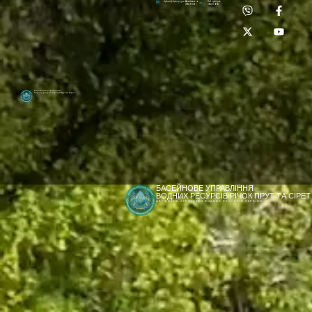
Приймальня:
Лабораторія:
dpbuvr@dpbuvr.gov.ua
(0372) 51-14-56
(0372) 53-92-00
Басейнове управління
водних ресурсів річок Прут та Сірет
БАСЕЙНОВЕ УПРАВЛІННЯ
ВОДНИХ РЕСУРСІВ РІЧОК ПРУТ ТА СІРЕТ
ДЕРЖАВНЕ АГЕНТСТВО ВОДНИХ РЕСУРСІВ УКРАЇНИ
[newyear_garland]