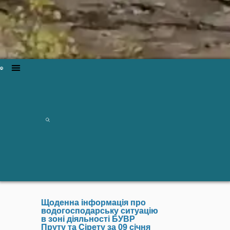
Щоденна інформація про
водогосподарську ситуацію
в зоні діяльності БУВР
Пруту та Сірету за 09 січня