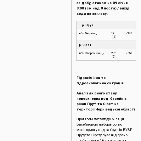
за добу, станом на 09 січня
8:00 (см над 0 поста) / вихід
води на заплаву:
р. Прут
в/п Чернівці
19
/380
(-2)
р. Сірет
в/п Сторожинець
275
/550
(0)
Гідрохімічна та
гідроекологічна ситуація
Аналіз якісного стану
поверхневих вод басейнів
річок Прут та Сірет на
території Чернівецької області
Протягом
листопада
місяця
Басейновою лабораторією
моніторингу вод та ґрунтів БУВР
Пруту та Сірету було відібрано
проби води в 16 контрольних