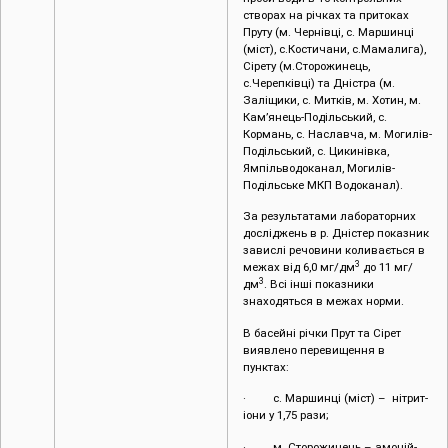
створах на річках та притоках
Пруту (м. Чернівці, с. Маршинці
(міст), с.Костичани, с.Мамалига),
Сірету (м.Сторожинець,
с.Черепківці) та Дністра (м.
Заліщики, с. Митків, м. Хотин, м.
Кам’янець-Подільський, с.
Кормань, с. Наславча, м. Могилів-
Подільський, с. Цикинівка,
Ямпільводоканал, Могилів-
Подільське МКП Водоканал).
За результатами лабораторних
досліджень в р. Дністер показник
завислі речовини коливається в
3
межах від 6,0 мг/дм
до 11 мг/
3
дм
. Всі інші показники
знаходяться в межах норми.
В басейні річки Прут та Сірет
виявлено перевищення в
пунктах:
· с. Маршинці (міст) – нітрит-
іони у 1,75 рази;
· м. Сторожинець – амоній-