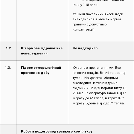
іони у 1,18 рази.
Усі інші показники якості води
знаходилися в межах норми
гранично допустимої
концентрації.
1.2.
Штормове гідрологічне
Не надходило
попередження
1.3.
Гідрометеорологічний
Хмарно з проясненнями. Без
прогноз на добу
істотних опадів. Вночі та вранці
туман. На дорогах місцями
ожеледиця. Вітер південно-
східний 7-12 м/с, пориви вітру 15-
20 м/с. Температура вночі від 1°
морозу до 4° тепла, в горах 0-5°
морозу. Вдень від 2 до 7° тепла.
Робота водогосподарського комплексу