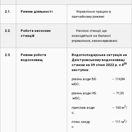
2.1.
Режим діяльності
Управління працює в
звичайному режимі
2.2.
Робота насосних
Насосні станції, що
станцій
знаходяться на балансі
управління, законсервовані.
2.3.
Режим роботи
Водогосподарська ситуація на
водосховищ
Дністровському водосховищі
00
станом на 09 січня 2022 р. о 8
наступна:
рівень води ВБ – 114,84
мБС;
рівень води НБ – 71,55
мБС;
3
приплив води – 160 м
/
с;
3
план скиду – 111 м
/
с.