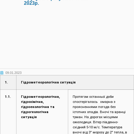
2023р.
09.01.2023
1.
Гідрометеорологічна ситуація
1.1.
Гідрометеорологічна,
Протягом останньої доби
гідрохімічна,
спостерігалась хмарна з
гідроекологічна та
проясненнями погода без
гідрогеологічна
істотних опадів. Вночі та вранці
ситуація
туман. На дорогах місцями
ожеледиця. Вітер південно-
східний 5-10 м/с. Температура
вночі від 3° морозу до 2° тепла, в