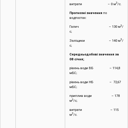
3
витрати – 0 м
/с.
Прогнозні значення
по
водпостах:
3
Галич – 130 м
/
с;
3
Заліщики – 140 м
/
с;
Середньодобові значення за
08 січня;
рівень води ВБ – 114,8
мБС;
рівень води НБ – 72,67
мБС;
приплив води – 178
3
м
/с;
витрати – 115
3
м
/с.