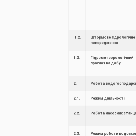
1.2.
Штормове гідрологічне
попередження
1.3.
Гідрометеорологічний
прогноз на добу
2.
Робота водогосподарс
2.1.
Режим діяльності
2.2.
Робота насосних станці
2.3.
Режим роботи водосх