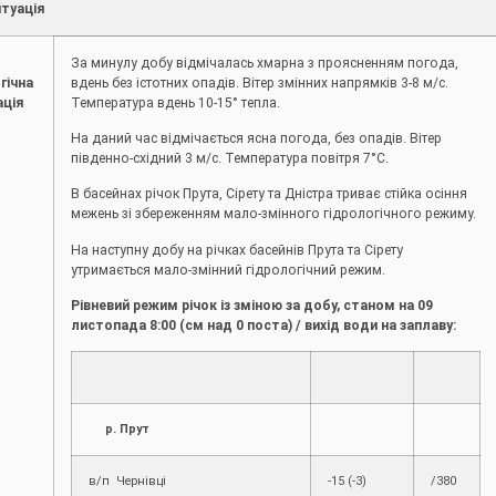
туація
За минулу добу відмічалась хмарна з проясненням погода,
гічна
вдень без істотних опадів. Вітер змінних напрямків 3-8 м/с.
ація
Температура вдень 10-15° тепла.
На даний час відмічається ясна погода, без опадів. Вітер
південно-східний 3 м/с. Температура повітря 7°С.
В басейнах річок Прута, Сірету та Дністра триває стійка осіння
межень зі збереженням мало-змінного гідрологічного режиму.
На наступну добу на річках басейнів Прута та Сірету
утримається мало-змінний гідрологічний режим.
Рівневий режим річок із зміною за добу, станом на 09
листопада
8:00 (см над 0 поста) / вихід води на заплаву:
р. Прут
в/п Чернівці
-15 (-3)
/380