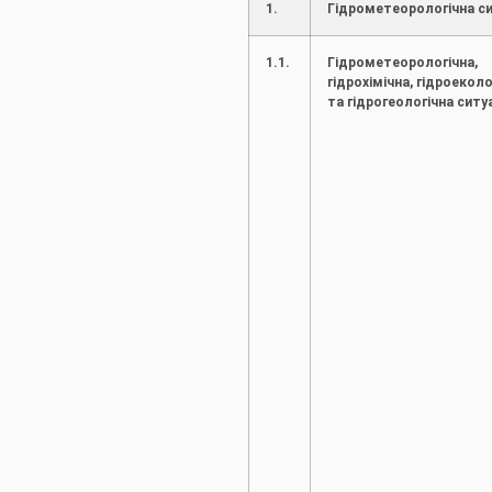
1.
Гідрометеорологічна си
1.1.
Гідрометеорологічна,
гідрохімічна, гідроеколо
та гідрогеологічна ситу