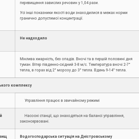
перевищення завислих речовин у 1,04 рази.
Усі інші показники якості води знаходилися в межах норми
гранично допустимої концентрації.
Не надходило
Мінлива хмарність, без опадів. Вночі та в першій половині дня
туман. Вітер південно-східний 3-8 м/с. Температура вночі 2-7°
тепла, в горах від 2° морозу до 3° тепла. Вдень 9-14° тепла.
ького комплексу
Управління працює в звичайному режимі
й
Насосні станції, що знаходяться на балансі управління,
законсервовані.
овищ
Водогосподарська ситуація на Дністровському