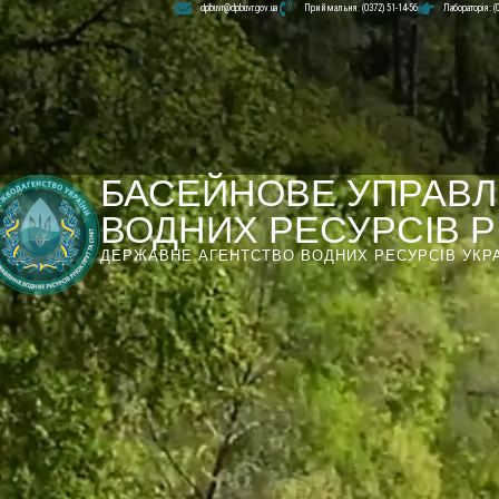
dpbuvr@dpbuvr.gov.ua
Приймальня: (0372) 51-14-56
Лабораторія: (
БАСЕЙНОВЕ УПРАВЛ
ВОДНИХ РЕСУРСІВ РІ
ДЕРЖАВНЕ АГЕНТСТВО ВОДНИХ РЕСУРСІВ УКР