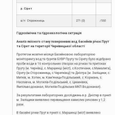
р. Сірет
в/п Сторожинець
271 (0)
/550
Гідрохімічна та гідроекологічна ситуація
Аналіз якісного стану поверхневих вод басейнів річок Прут
та Сірет на території Чернівецької області
Протягом жовтня місяця Басейновою лабораторією
моніторингу вод та ґрунтів БУВР Пруту та Сірету було відібрано
проби води в 16 контрольних створах на річках та притоках
Пруту (м. Чернівці, с. Маршинці (міст), с.Костичани, с.Мамалига),
Сірету (м.Сторожинець, с.Черепківці) та Дністра (м. Заліщики, с.
Митків, м. Хотин, м. Кам’янець-Подільський, с. Кормань, с.
Наславча, м. Могилів-Подільський, с. Цикинівка,
Ямпільводоканал, Могилів-Подільське МКП Водоканал).
За результатами лабораторних досліджень в р. Дністер в пункті
м. Заліщики виявлено перевищення завислих речовин у 1,2
рази.
В басейні річки Прут в пункті с. Маршинці (міст) виявлено