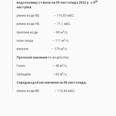
00
водосховищі станом на 09 листопада 2022 р. о 8
наступна:
рівень води ВБ – 116,83 мБС;
рівень води НБ – 71,1 мБС;
3
приплив води – 80 м
/с;
3
план скиду – 111 м
/с;
3
витрати – 175 м
/с.
Прогнозні значення
по водпостах:
3
Галич – 48 м
/с;
3
Заліщики – 82 м
/с;
Середньодобові значення за 08 листопада;
рівень води ВБ – 116,84 мБС;
рівень води НБ – 71,06 мБС;
3
приплив води – 80 м
/с;
3