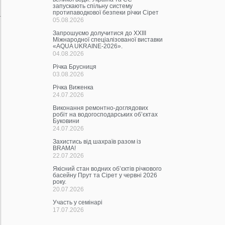
запускають спільну систему
протипаводкової безпеки річки Сірет
05.08.2026
Запрошуємо долучитися до ХХІІІ
Міжнародної спеціалізованої виставки
«AQUA UKRAINE-2026».
04.08.2026
Річка Брусниця
03.08.2026
Річка Виженка
24.07.2026
Виконання ремонтно-доглядових
робіт на водогосподарських об’єктах
Буковини
24.07.2026
Захистись від шахраїв разом із
BRAMA!
22.07.2026
Якісний стан водних об’єктів річкового
басейну Прут та Сірет у червні 2026
року.
20.07.2026
Участь у семінарі
17.07.2026