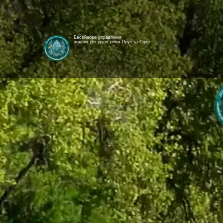
Басейнове управління
водних ресурсів річок Прут та Сірет
[newyear_garland]