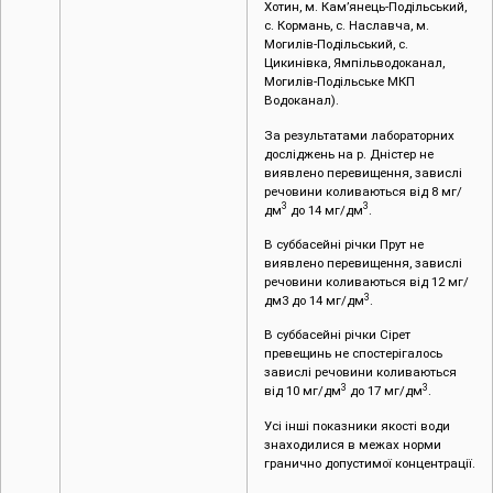
Хотин, м. Кам’янець-Подільський,
с. Кормань, с. Наславча, м.
Могилів-Подільський, с.
Цикинівка, Ямпільводоканал,
Могилів-Подільське МКП
Водоканал).
За результатами лабораторних
досліджень на р. Дністер не
виявлено перевищення, завислі
речовини коливаються від 8 мг/
3
3
дм
до 14 мг/дм
.
В суббасейні річки Прут не
виявлено перевищення, завислі
речовини коливаються від 12 мг/
3
дм3 до 14 мг/дм
.
В суббасейні річки Сірет
превещинь не спостерігалось
завислі речовини коливаються
3
3
від 10 мг/дм
до 17 мг/дм
.
Усі інші показники якості води
знаходилися в межах норми
гранично допустимої концентрації.