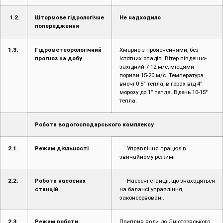
1.2.
Штормове гідрологічне
Не надходило
попередження
1.3.
Гідрометеорологічний
Хмарно з проясненнями, без
прогноз на добу
істотних опадів. Вітер південно-
західний 7-12 м/с, місцями
пориви 15-20 м/с. Температура
вночі 0-5° тепла, в горах від 4°
морозу до 1° тепла. Вдень 10-15°
тепла.
Робота водогосподарського комплексу
2.1.
Режим діяльності
Управління працює в
звичайному режимі
2.2.
Робота насосних
Насосні станції, що знаходяться
станцій
на балансі управління,
законсервовані.
2.3.
Режим роботи
Приплив води до Дністровського