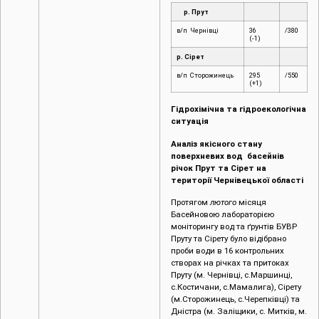
р. Прут
в/п Чернівці
36
/380
(-1)
р. Сірет
в/п Сторожинець
295
/550
(+1)
Гідрохімічна та гідроекологічна
ситуація
Аналіз якісного стану
поверхневих вод басейнів
річок Прут та Сірет на
території Чернівецької області
Протягом
лютого
місяця
Басейновою лабораторією
моніторингу вод та ґрунтів БУВР
Пруту та Сірету було відібрано
проби води в 16 контрольних
створах на річках та притоках
Пруту (м. Чернівці, c.Маршинці,
с.Костичани, с.Мамалига), Сірету
(м.Сторожинець, с.Черепківці) та
Дністра (м. Заліщики, с. Митків, м.