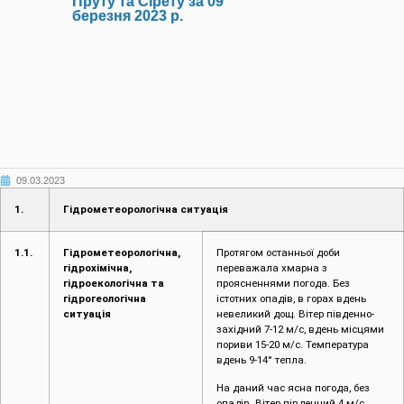
Пруту та Сірету за 09
березня 2023 р.
09.03.2023
1.
Гідрометеорологічна ситуація
1.1.
Гідрометеорологічна,
Протягом останньої доби
гідрохімічна,
переважала хмарна з
гідроекологічна та
проясненнями погода. Без
гідрогеологічна
істотних опадів, в горах вдень
ситуація
невеликий дощ. Вітер південно-
західний 7-12 м/с, вдень місцями
пориви 15-20 м/с. Температура
вдень 9-14° тепла.
На даний час ясна погода, без
опадів. Вітер південний 4 м/с.