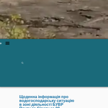
Щоденна інформація про
водогосподарську ситуацію
в зоні діяльності БУВР