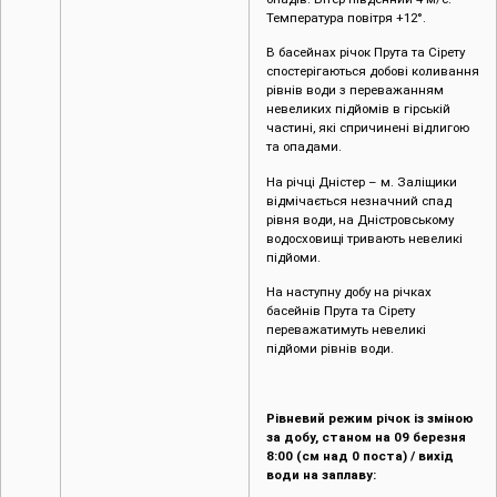
Температура повітря +12°.
В басейнах річок Прута та Сірету
спостерігаються добові коливання
рівнів води з переважанням
невеликих підйомів в гірській
частині, які спричинені відлигою
та опадами.
На річці Дністер – м. Заліщики
відмічається незначний спад
рівня води, на Дністровському
водосховищі тривають невеликі
підйоми.
На наступну добу на річках
басейнів Прута та Сірету
переважатимуть невеликі
підйоми рівнів води.
Рівневий режим річок із зміною
за добу, станом на 09 березня
8:00 (см над 0 поста) / вихід
води на заплаву: