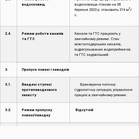
водосховищ
водосховища станом на 08
3
березня 2023 р. становить 214 м
/
с.
2.4.
Режим роботи каналів
Канали та ГТС працюють у
та ГТС
звичайному режимі. Стан
міжгосподарських каналів,
відрегульованих водоприймачів
та ГТС задовільний.
3.
Пропуск повені і паводків
3.1.
Введені ступені
Враховуючи поточну
протипаводкового
гідрологічну ситуацію, управління
захисту
працює в звичайному режимі.
3.2.
Режим пропуску
Відсутній
повені/паводку
4.
Інформація про надзвичайні ситуації (НС)