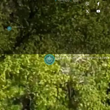
Приймальня:
Лабораторія:
dpbuvr@dpbuvr.gov.ua
(0372) 51-14-56
(0372) 53-92-00
Басейнове управління
водних ресурсів річок Прут та Сірет
БАСЕЙНОВЕ УПРАВЛІННЯ
ВОДНИХ РЕСУРСІВ РІЧОК ПРУТ ТА СІРЕТ
ДЕРЖАВНЕ АГЕНТСТВО ВОДНИХ РЕСУРСІВ УКРАЇНИ
[newyear_garland]