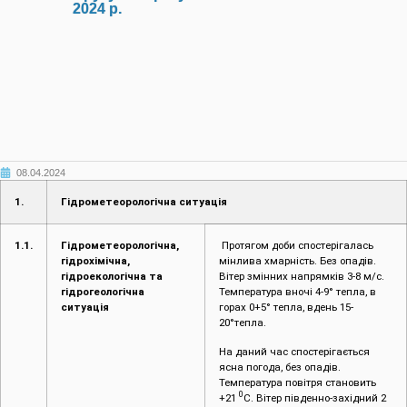
2024 р.
08.04.2024
1.
Гідрометеорологічна ситуація
1.1.
Гідрометеорологічна,
Протягом доби спостерігалась
гідрохімічна,
мінлива хмарність. Без опадів.
гідроекологічна та
Вітер змінних напрямків 3-8 м/с.
гідрогеологічна
Температура вночі 4-9° тепла, в
ситуація
горах 0+5° тепла, вдень 15-
20°тепла.
На даний час спостерігається
ясна погода, без опадів.
Температура повітря становить
0
+21
С. Вітер південно-західний 2