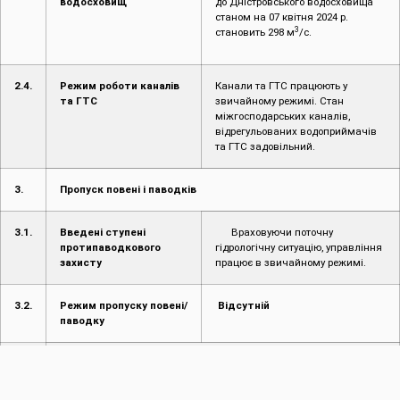
водосховищ
до Дністровського водосховища
станом на 07 квітня 2024 р.
3
становить 298 м
/с.
2.4.
Режим роботи каналів
Канали та ГТС працюють у
та ГТС
звичайному режимі. Стан
міжгосподарських каналів,
відрегульованих водоприймачів
та ГТС задовільний.
3.
Пропуск повені і паводків
3.1.
Введені ступені
Враховуючи поточну
протипаводкового
гідрологічну ситуацію, управління
захисту
працює в звичайному режимі.
3.2.
Режим пропуску повені/
Відсутній
паводку
4.
Інформація про надзвичайні ситуації (НС)