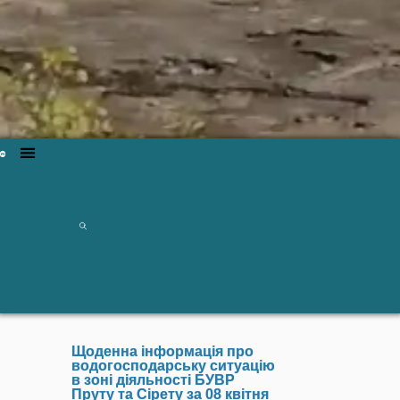
Щоденна інформація про
водогосподарську ситуацію
в зоні діяльності БУВР
Пруту та Сірету за 08 квітня