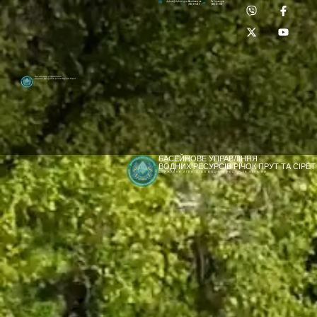
Приймальня:
Лабораторія:
dpbuvr@dpbuvr.gov.ua
(0372) 51-14-56
(0372) 53-92-00
Басейнове управління
водних ресурсів річок Прут та Сірет
БАСЕЙНОВЕ УПРАВЛІННЯ
ВОДНИХ РЕСУРСІВ РІЧОК ПРУТ ТА СІРЕТ
ДЕРЖАВНЕ АГЕНТСТВО ВОДНИХ РЕСУРСІВ УКРАЇНИ
[newyear_garland]