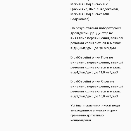
Могилів-Подільський, с.
Цикинівка, Ямпільводоканал,
Могилів-Подільське МКП
Водоканал).
За результатами лабораторних
досліджень у р. Дністер не
виявлено перевищення, завислі
речовин коливаються в межах
від 5,0 мг/дм3 до 9,0 мг/дм3.
В суббасейні річки Прут не
виявлено перевищення, завислі
речовин коливаються в межах
від 4,0 мг/дм3 до 11,0 мг/дм3.
В суббасейні річки Сірет не
виявлено перевищення, завислі
речовин коливаються в межах
від 9,0 мг/дм3 до 10,0 мг/дм3.
Усі інші показники якості води
знаходилися в межах норми
гранично допустимої
концентрації.