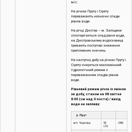
м/с.
На річках Пруту і Сірету
переважають незначні спади
рівнів води.
На річці Дністер – м. Заліщики
спостерігається спад рівня води,
на Дністровському водосховищі
тривають поступові зниження
припливних значень.
На наступну добу на річках Пруту і
Сірету очікується малозмінний
гідрологічний режим з
переважанням спадів рівнів
води.
Рівневий режим річок із зміною
за добу, станом на 08 квітня
8:00 (см над 0 поста) / вихід
води на заплаву:
р. Прут
в/п Чернівці
53
/380
(-0)