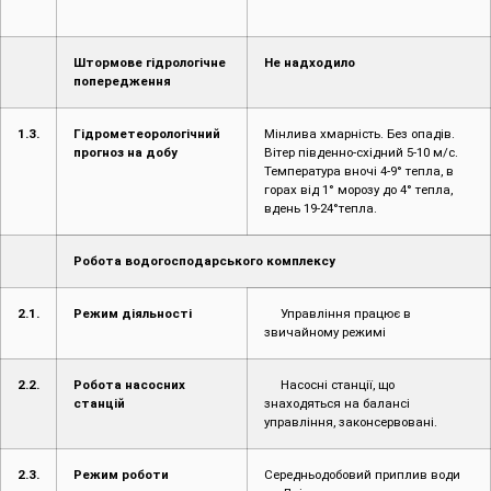
Штормове гідрологічне
Не надходило
попередження
1.3.
Гідрометеорологічний
Мінлива хмарність. Без опадів.
прогноз на добу
Вітер південно-східний 5-10 м/с.
Температура вночі 4-9° тепла, в
горах від 1° морозу до 4° тепла,
вдень 19-24°тепла.
Робота водогосподарського комплексу
2.1.
Режим діяльності
Управління працює в
звичайному режимі
2.2.
Робота насосних
Насосні станції, що
станцій
знаходяться на балансі
управління, законсервовані.
2.3.
Режим роботи
Середньодобовий приплив води