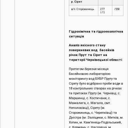
р. Сірет
в/п Сторожинець
277
/550
(-1)
Гідрохімічна та гідроекологічна
ситуація
Аналіз якісного стану
поверхневих вод басейнів
річок Прут та Сірет на
території Чернівецької області
Протягом
березня
місяця
Басейновою лабораторією
моніторингу вод БУВР Пруту та
Сірету було відібрано проби води в
18 контрольних створах на річках
та притоках Пруту (м. Чернівці, c.
Маршинці, с. Костичани, с.
Мамалига, с. Магала, смт.
Неполоківці), Сірету (м.
Сторожинець, с. Черепківці) та
Дністра (м. Заліщики, с. Митків, м.
Хотин, м. Кам’янець-Подільський,
с. Кормань, с. Наславча, м.