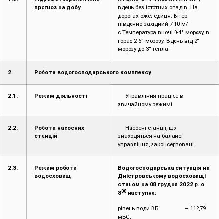
прогноз на добу
вдень без істотних опадів. На
дорогах ожеледиця. Вітер
південно-західний 7-10 м/
с.Температура вночі 0-4° морозу, в
горах 2-6° морозу. Вдень від 2°
морозу до 3° тепла.
2.
Робота водогосподарського комплексу
2.1.
Режим діяльності
Управління працює в
звичайному режимі
2.2.
Робота насосних
Насосні станції, що
станцій
знаходяться на балансі
управління, законсервовані.
2.3.
Режим роботи
Водогосподарська ситуація на
водосховищ
Дністровському водосховищі
станом на 08 грудня 2022 р. о
00
8
наступна:
рівень води ВБ – 112,79
мБС;