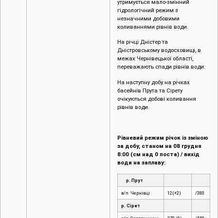
утримується мало-змінний
гідрологічний режим з
незначними добовими
коливаннями рівнів води.
На річці Дністер та
Дністровському водосховищі, в
межах Чернівецької області,
переважають спади рівнів води.
На наступну добу на річках
басейнів Прута та Сірету
очікуються добові коливання
рівнів води.
Рівневий режим річок із зміною
за добу, станом на 08 грудня
8:00 (см над 0 поста) / вихід
води на заплаву:
р. Прут
в/п Чернівці
12(+2)
/380
р. Сірет