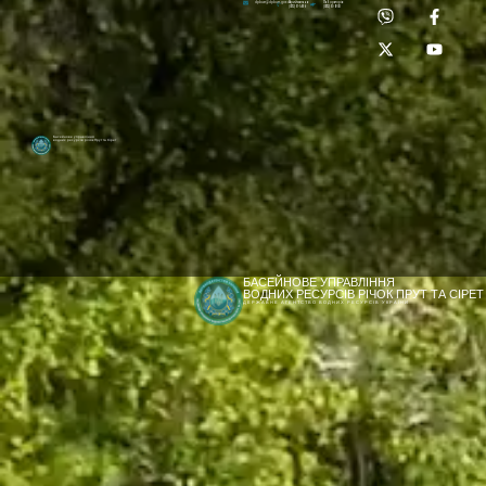
Приймальня:
Лабораторія:
dpbuvr@dpbuvr.gov.ua
(0372) 51-14-56
(0372) 53-92-00
Басейнове управління
водних ресурсів річок Прут та Сірет
БАСЕЙНОВЕ УПРАВЛІННЯ
ВОДНИХ РЕСУРСІВ РІЧОК ПРУТ ТА СІРЕТ
ДЕРЖАВНЕ АГЕНТСТВО ВОДНИХ РЕСУРСІВ УКРАЇНИ
[newyear_garland]