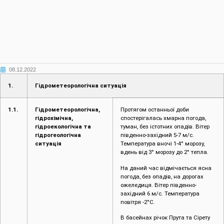
08.12.2022
1.
Гідрометеорологічна ситуація
1.1.
Гідрометеорологічна,
Протягом останньої доби
гідрохімічна,
спостерігалась хмарна погода,
гідроекологічна та
туман, без істотних опадів. Вітер
гідрогеологічна
південно-західний 5-7 м/с.
ситуація
Температура вночі 1-4° морозу,
вдень від 3° морозу до 2° тепла.
На даний час відмічається ясна
погода, без опадів, на дорогах
ожеледиця. Вітер південно-
західний 6 м/с. Температура
повітря -2°С.
В басейнах річок Прута та Сірету