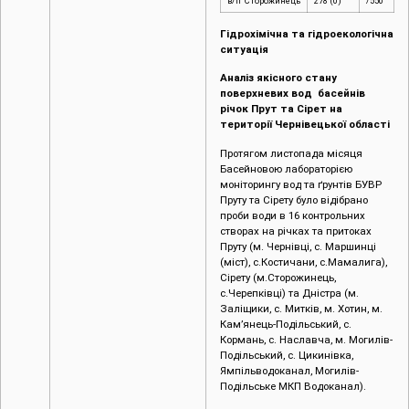
в/п Сторожинець
278 (0)
/550
Гідрохімічна та гідроекологічна
ситуація
Аналіз якісного стану
поверхневих вод басейнів
річок Прут та Сірет на
території Чернівецької області
Протягом листопада місяця
Басейновою лабораторією
моніторингу вод та ґрунтів БУВР
Пруту та Сірету було відібрано
проби води в 16 контрольних
створах на річках та притоках
Пруту (м. Чернівці, с. Маршинці
(міст), с.Костичани, с.Мамалига),
Сірету (м.Сторожинець,
с.Черепківці) та Дністра (м.
Заліщики, с. Митків, м. Хотин, м.
Кам’янець-Подільський, с.
Кормань, с. Наславча, м. Могилів-
Подільський, с. Цикинівка,
Ямпільводоканал, Могилів-
Подільське МКП Водоканал).