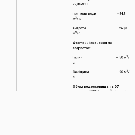
72,04мБС;
приплив води –84,8
3
м
/с;
витрати – 243,3
3
м
/с.
Фактичні значення
по
водпостах:
3
Галич – 50 м
/
с;
3
Заліщики – 90 м
/
с.
Об’єм водосховища на 07
3
грудня
– 1958,6 млн.м
, вільний
об’єм при цьому становить –
3
1041,4 млн.м
.
2.4.
Режим роботи каналів
Канали та ГТС працюють у
та ГТС
звичайному режимі. Стан
міжгосподарських каналів,