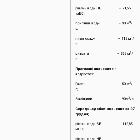
рівень води НБ – 71,55
мБС;
3
приплив води – 90 м
/
с;
3
план скиду – 113 м
/
с.
3
витрати – 555 м
/
с.
Прогнозні значення
по
водпостах:
3
Галич – 50 м
/
с;
3
Заліщики – 90м
/с;
Середньодобові значення за 07
грудня;
рівень води ВБ – 112,85
мБС;
рівень води НБ –