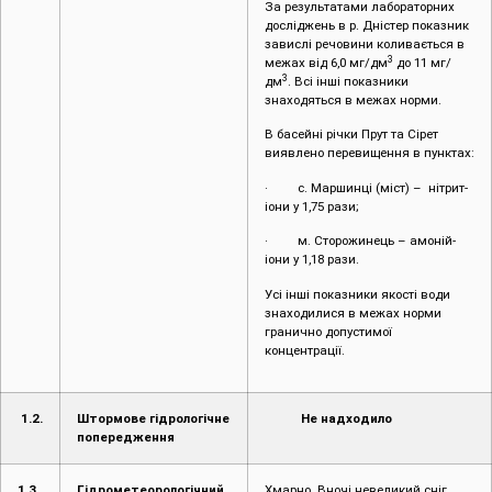
За результатами лабораторних
досліджень в р. Дністер показник
завислі речовини коливається в
3
межах від 6,0 мг/дм
до 11 мг/
3
дм
. Всі інші показники
знаходяться в межах норми.
В басейні річки Прут та Сірет
виявлено перевищення в пунктах:
· с. Маршинці (міст) – нітрит-
іони у 1,75 рази;
· м. Сторожинець – амоній-
іони у 1,18 рази.
Усі інші показники якості води
знаходилися в межах норми
гранично допустимої
концентрації.
1.2.
Штормове гідрологічне
Не надходило
попередження
1.3.
Гідрометеорологічний
Хмарно. Вночі невеликий сніг,