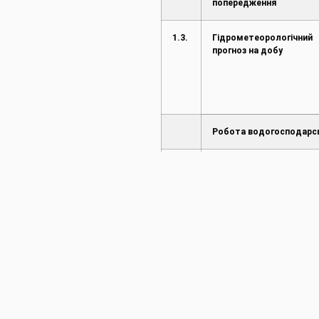
попередження
1.3.
Гідрометеорологічний
прогноз на добу
Робота водогосподарс
2.1.
Режим діяльності
2.2.
Робота насосних станці
2.3.
Режим роботи водосх
2.4.
Режим роботи каналів 