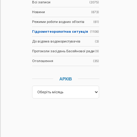
Всі записи
(2075)
Новини
(673)
Режими роботи водних об’єктів
(61)
Гідрометеорологічна ситуація
(1106)
До відома водокористувачів
(3)
Протоколи засідань Басейнової ради
(9)
Оголошення
(35)
АРХІВ