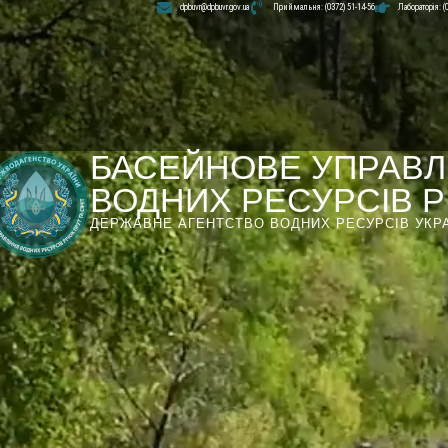
dpbuvr@dpbuvr.gov.ua
Приймальня: (0372) 51-14-56
Лабораторія: (
БАСЕЙНОВЕ УПРАВЛ
ВОДНИХ РЕСУРСІВ РІ
ДЕРЖАВНЕ АГЕНТСТВО ВОДНИХ РЕСУРСІВ УКР