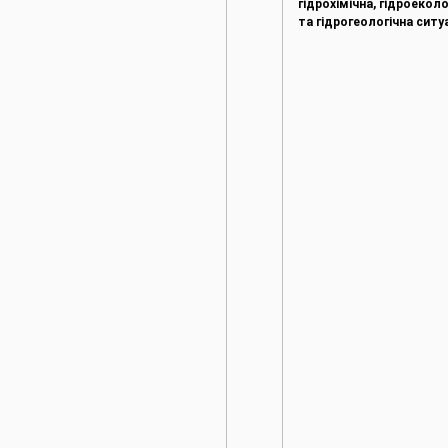
гідрохімічна, гідроеколо
та гідрогеологічна ситу