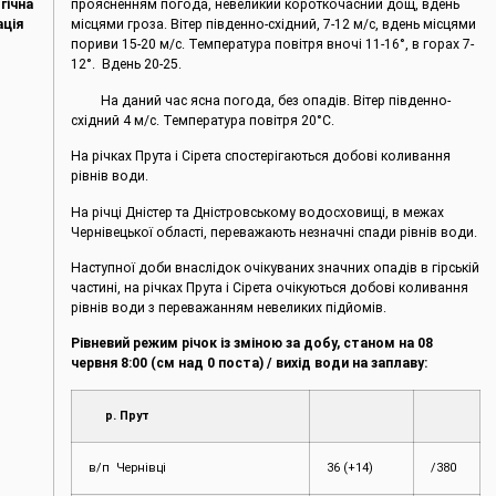
гічна
проясненням погода, невеликий короткочасний дощ, вдень
ація
місцями гроза. Вітер південно-східний, 7-12 м/с, вдень місцями
пориви 15-20 м/с. Температура повітря вночі 11-16°, в горах 7-
12°. Вдень 20-25.
На даний час ясна погода, без опадів. Вітер південно-
східний 4 м/с. Температура повітря 20°С.
На річках Прута і Сірета спостерігаються добові коливання
рівнів води.
На річці Дністер та Дністровському водосховищі, в межах
Чернівецької області, переважають незначні спади рівнів води.
Наступної доби внаслідок очікуваних значних опадів в гірській
частині, на річках Прута і Сірета очікуються добові коливання
рівнів води з переважанням невеликих підйомів.
Рівневий режим річок із зміною за добу, станом на 08
червня
8:00 (см над 0 поста) / вихід води на заплаву:
р. Прут
в/п Чернівці
36 (+14)
/380