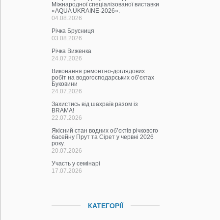
Міжнародної спеціалізованої виставки
«AQUA UKRAINE-2026».
04.08.2026
Річка Брусниця
03.08.2026
Річка Виженка
24.07.2026
Виконання ремонтно-доглядових
робіт на водогосподарських об’єктах
Буковини
24.07.2026
Захистись від шахраїв разом із
BRAMA!
22.07.2026
Якісний стан водних об’єктів річкового
басейну Прут та Сірет у червні 2026
року.
20.07.2026
Участь у семінарі
17.07.2026
КАТЕГОРІЇ