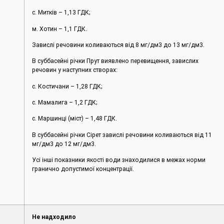
с. Митків – 1,13 ГДК;
м. Хотин – 1,1 ГДК.
Завислі речовини коливаються від 8 мг/дм3 до 13 мг/дм3.
В суббасейні річки Прут виявлено перевищення, завислих
речовин у наступних створах:
с. Костичани – 1,28 ГДК;
с. Мамалига – 1,2 ГДК;
с. Маршинці (міст) – 1,48 ГДК.
В суббасейні річки Сірет завислі речовини коливаються від 11
мг/дм3 до 12 мг/дм3.
Усі інші показники якості води знаходилися в межах норми
гранично допустимої концентрації.
Не надходило