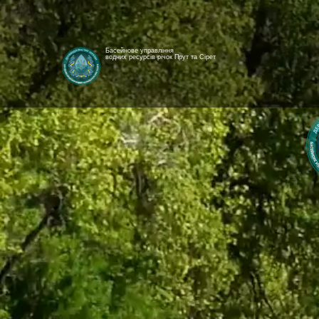
Басейнове управління
водних ресурсів річок Прут та Сірет
[newyear_garland]