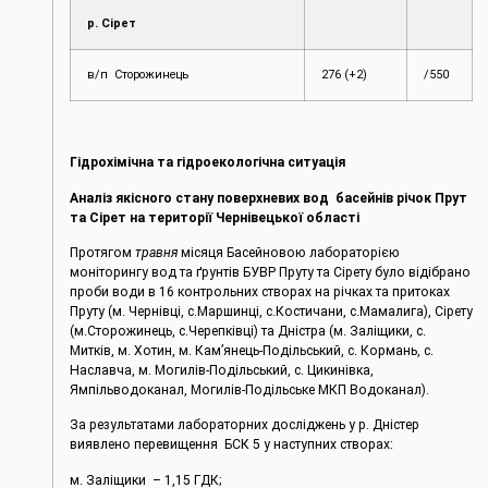
р. Сірет
в/п Сторожинець
276 (+2)
/550
Гідрохімічна та гідроекологічна ситуація
Аналіз якісного стану поверхневих вод басейнів річок Прут
та Сірет на території Чернівецької області
Протягом
травня
місяця Басейновою лабораторією
моніторингу вод та ґрунтів БУВР Пруту та Сірету було відібрано
проби води в 16 контрольних створах на річках та притоках
Пруту (м. Чернівці, c.Маршинці, с.Костичани, с.Мамалига), Сірету
(м.Сторожинець, с.Черепківці) та Дністра (м. Заліщики, с.
Митків, м. Хотин, м. Кам’янець-Подільський, с. Кормань, с.
Наславча, м. Могилів-Подільський, с. Цикинівка,
Ямпільводоканал, Могилів-Подільське МКП Водоканал).
За результатами лабораторних досліджень у р. Дністер
виявлено перевищення БСК 5 у наступних створах:
м. Заліщики – 1,15 ГДК;