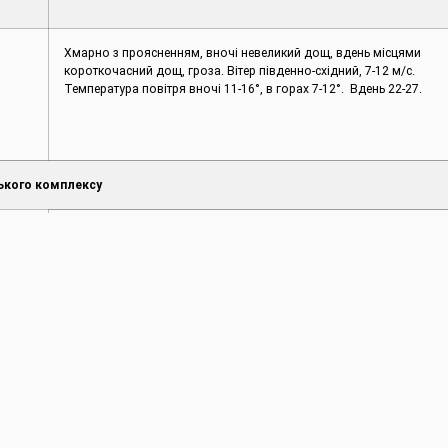
Хмарно з проясненням, вночі невеликий дощ, вдень місцями
короткочасний дощ, гроза. Вітер південно-східний, 7-12 м/с.
Температура повітря вночі 11-16°, в горах 7-12°. Вдень 22-27.
ького комплексу
Управління працює в звичайному режимі
й
Насосні станції, що знаходяться на балансі управління,
законсервовані.
овищ
Середньодобовий приплив води до Дністровського
3
водосховища станом на 07 червня 2023 р. становить 96 м
/с.
та
Канали та ГТС працюють у звичайному режимі. Стан