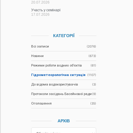
20.07.2026
Участь у семінарі
17.07.2026
КАТЕГОРІЇ
Всі записи
(2076)
Новини
(673)
Режими роботи водних об’єктів
(61)
Гідрометеорологічна ситуація
(1107)
До відома водокористувачів
(3)
Протоколи засідань Басейнової ради
(9)
Оголошення
(35)
АРХІВ