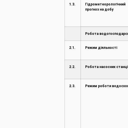
1.3.
Гідрометеорологічний
прогноз на добу
Робота водогосподарс
2.1.
Режим діяльності
2.2.
Робота насосних станці
2.3.
Режим роботи водосх