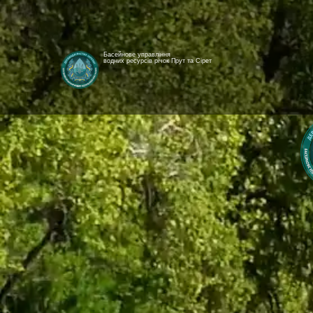
Басейнове управління
водних ресурсів річок Прут та Сірет
[newyear_garland]