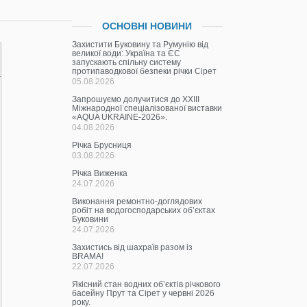
ОСНОВНІ НОВИНИ
Захистити Буковину та Румунію від
великої води: Україна та ЄС
запускають спільну систему
протипаводкової безпеки річки Сірет
05.08.2026
Запрошуємо долучитися до ХХІІІ
Міжнародної спеціалізованої виставки
«AQUA UKRAINE-2026».
04.08.2026
Річка Брусниця
03.08.2026
Річка Виженка
24.07.2026
Виконання ремонтно-доглядових
робіт на водогосподарських об’єктах
Буковини
24.07.2026
Захистись від шахраїв разом із
BRAMA!
22.07.2026
Якісний стан водних об’єктів річкового
басейну Прут та Сірет у червні 2026
року.