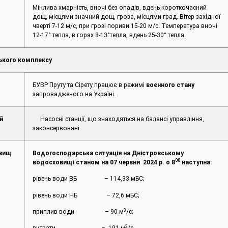
Мінлива хмарність, вночі без опадів, вдень короткочасний
дощ, місцями значний дощ, гроза, місцями град. Вітер західної
чверті 7-12 м/с, при грозі пориви 15-20 м/с. Температура вночі
12-17° тепла, в горах 8-13°тепла, вдень 25-30° тепла.
ького комплексу
БУВР Пруту та Сірету працює в режимі
воєнного стану
запровадженого на Україні.
й
Насосні станції, що знаходяться на балансі управління,
законсервовані.
овищ
Водогосподарська ситуація на Дністровському
00
водосховищі станом на 07 червня 2024 р. о 8
наступна:
рівень води ВБ – 114,33 мБС;
рівень води НБ – 72,6 мБС;
3
приплив води – 90 м
/с;
3