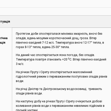
туація
Протягом доби спостерігалася мінлива хмарність, вночі без
гічна
опадів, вдень місцями короткочасний дощ, гроза. Вітер
ація
північно-західний 7-12 м/с. Температура вночі 12-17° тепла, в
горах 8-13° тепла, вдень 25-30° тепла.
На даний час спостерігається ясна погода, без опадів.
0
Температура повітря становить +20
С. Вітер північно-західний
3 м/с.
На річках Пруту і Сірету спостерігається малозмінний
гідрологічний режим з переважанням поступових спадів рівнів
води.
На річці Дністер та Дністровському водосховищі, тривають
спади рівнів води.
На наступну добу на річках Пруту і Сірету очікуються добові
коливання рівнів води з переважанням невеликих підйомів в
гірській частині.