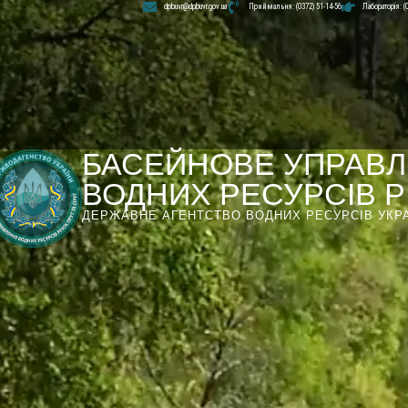
dpbuvr@dpbuvr.gov.ua
Приймальня: (0372) 51-14-56
Лабораторія: (
БАСЕЙНОВЕ УПРАВЛ
ВОДНИХ РЕСУРСІВ РІ
ДЕРЖАВНЕ АГЕНТСТВО ВОДНИХ РЕСУРСІВ УКР