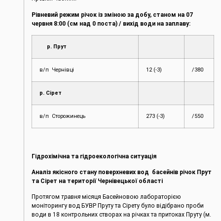
Рівневий режим річок із зміною за добу, станом на 07
червня 8:00 (см над 0 поста) / вихід води на заплаву:
р. Прут
в/п Чернівці
12 (-3)
/380
р. Сірет
в/п Сторожинець
273 (-3)
/550
Гідрохімічна та гідроекологічна ситуація
Аналіз якісного стану поверхневих вод басейнів річок Прут
та Сірет на території Чернівецької області
Протягом
травня
місяця Басейновою лабораторією
моніторингу вод БУВР Пруту та Сірету було відібрано проби
води в 18 контрольних створах на річках та притоках Пруту (м.