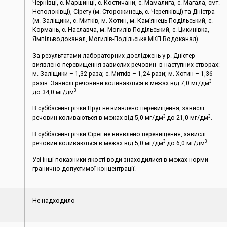
Чернівці, c. Маршинці, с. Костичани, с. Мамалига, с. Магала, смт.
Неполоківці), Сірету (м. Сторожинець, с. Черепківці) та Дністра
(м. Заліщики, с. Митків, м. Хотин, м. Кам’янець-Подільський, с.
Кормань, с. Наславча, м. Могилів-Подільський, с. Цикинівка,
Ямпільводоканал, Могилів-Подільське МКП Водоканал).
За результатами лабораторних досліджень у р. Дністер
виявлено перевищення завислих речовин в наступних створах:
м. Заліщики – 1,32 раза; с. Митків ­­– 1,24 рази; м. Хотин ­– 1,36
3
разів. Завислі речовини коливаються в межах від 7,0 мг/дм
3
до 34,0 мг/дм
.
В суббасейні річки Прут не виявлено перевищення, завислі
3
3
речовин коливаються в межах від 5,0 мг/дм
до 21,0 мг/дм
.
В суббасейні річки Сірет не виявлено перевищення, завислі
3
3
речовин коливаються в межах від 5,0 мг/дм
до 6,0 мг/дм
.
Усі інші показники якості води знаходилися в межах норми
гранично допустимої концентрації.
Не надходило