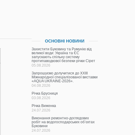
ОСНОВНІ НОВИНИ
Захистити Буковину та Румунію від
великої води: Україна та ЄС
запускають спільну систему
протипаводкової безпеки річки Сірет
05.08.2026
Запрошуємо долучитися до ХХІІІ
Міжнародної спеціалізованої виставки
«AQUA UKRAINE-2026».
04.08.2026
Річка Брусниця
03.08.2026
Річка Виженка
24.07.2026
Виконання ремонтно-доглядових
робіт на водогосподарських об’єктах
Буковини
24.07.2026