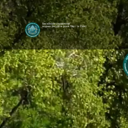
Басейнове управління
водних ресурсів річок Прут та Сірет
[newyear_garland]