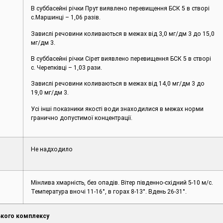
В суббасейні річки Прут виявлено перевищення БСК 5 в створі
c.Маршинці – 1,06 разів.
Завислі речовини коливаються в межах від 3,0 мг/дм 3 до 15,0
мг/дм 3.
В суббасейні річки Сірет виявлено перевищення БСК 5 в створі
с. Черепківці – 1,03 рази.
Завислі речовини коливаються в межах від 14,0 мг/дм 3 до
19,0 мг/дм 3.
Усі інші показники якості води знаходилися в межах норми
гранично допустимої концентрації.
Не надходило
Мінлива хмарність, без опадів. Вітер південно-східний 5-10 м/с.
Температура вночі 11-16°, в горах 8-13°. Вдень 26-31°.
кого комплексу