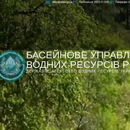
dpbuvr@dpbuvr.gov.ua
Приймальня: (0372) 51-14-56
Лабораторія: (
БАСЕЙНОВЕ УПРАВЛ
ВОДНИХ РЕСУРСІВ РІ
ДЕРЖАВНЕ АГЕНТСТВО ВОДНИХ РЕСУРСІВ УКР