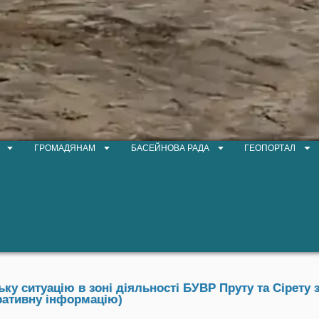
ГРОМАДЯНАМ
БАСЕЙНОВА РАДА
ГЕОПОРТАЛ
у ситуацію в зоні діяльності БУВР Пруту та Сірету з
ративну інформацію)