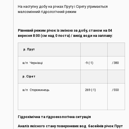
На наступну добу на річках Пруту і Сірету утримається
малозмінний гідрологічний режим
Рівневий режим річок із зміною за добу, станом на 04
вересня 8:00 (см над 0 поста) / вихід води на заплаву:
р. Прут
в/п Чернівці
-9 (-1)
/380
р. Сірет
в/п Сторожинець
269 (-1)
/550
Гідрохімічна та гідроекологічна ситуація
Аналіз якісного стану поверхневих вод басейнів річок Прут