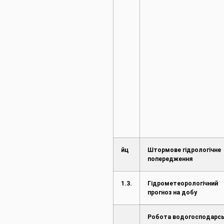
йц
Штормове гідрологічне
попередження
1.3.
Гідрометеорологічний
прогноз на добу
Робота водогосподарсь