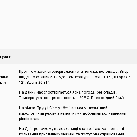
туація
Протягом доби спостерігалась ясна погода. Без опадів. Вітер
гічна
південно-східний 5-10 м/с. Температура вночі 11-16°, в горах 7-
ція
12°. Вдень 26-31°.
На даний час спостерігається ясна погода, без опадів.
0
Температура повітря становить + 20
С. Вітер східний 2 м/с.
На річках Пруту і Сірету зберігається малозмінний
гідрологічний режим з незначними добовими коливаннями
рівнів води.
На Дністровському водосховищі спостерігаються незначні
коливання припливних значень та поступове спрацювання.