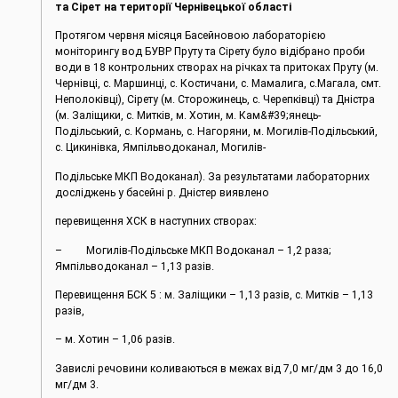
та Сірет на території Чернівецької області
Протягом червня місяця Басейновою лабораторією
моніторингу вод БУВР Пруту та Сірету було відібрано проби
води в 18 контрольних створах на річках та притоках Пруту (м.
Чернівці, c. Маршинці, с. Костичани, с. Мамалига, с.Магала, смт.
Неполоківці), Сірету (м. Сторожинець, с. Черепківці) та Дністра
(м. Заліщики, с. Митків, м. Хотин, м. Кам&#39;янець-
Подільський, с. Кормань, с. Нагоряни, м. Могилів-Подільський,
с. Цикинівка, Ямпільводоканал, Могилів-
Подільське МКП Водоканал). За результатами лабораторних
досліджень у басейні р. Дністер виявлено
перевищення ХСК в наступних створах:
– Могилів-Подільське МКП Водоканал – 1,2 раза;
Ямпільводоканал – 1,13 разів.
Перевищення БСК 5 : м. Заліщики – 1,13 разів, с. Митків – 1,13
разів,
– м. Хотин – 1,06 разів.
Завислі речовини коливаються в межах від 7,0 мг/дм 3 до 16,0
мг/дм 3.