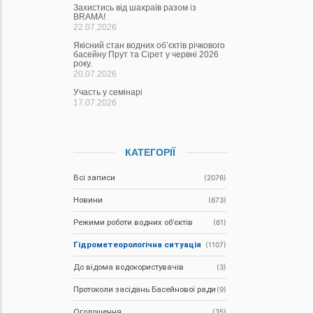
Захистись від шахраїв разом із
BRAMA!
22.07.2026
Якісний стан водних об’єктів річкового
басейну Прут та Сірет у червні 2026
року.
20.07.2026
Участь у семінарі
17.07.2026
КАТЕГОРІЇ
Всі записи
(2076)
Новини
(673)
Режими роботи водних об’єктів
(61)
Гідрометеорологічна ситуація
(1107)
До відома водокористувачів
(3)
Протоколи засідань Басейнової ради
(9)
Оголошення
(35)