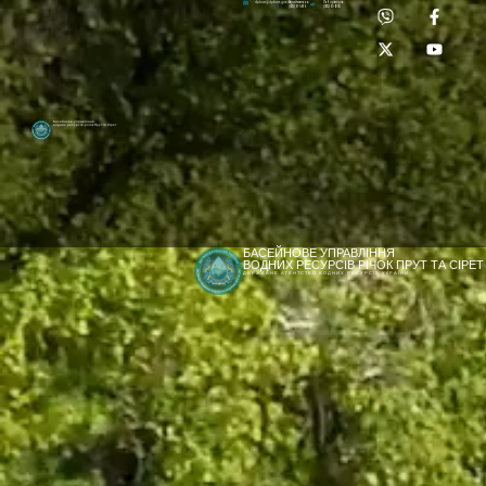
Приймальня:
Лабораторія:
dpbuvr@dpbuvr.gov.ua
(0372) 51-14-56
(0372) 53-92-00
Басейнове управління
водних ресурсів річок Прут та Сірет
БАСЕЙНОВЕ УПРАВЛІННЯ
ВОДНИХ РЕСУРСІВ РІЧОК ПРУТ ТА СІРЕТ
ДЕРЖАВНЕ АГЕНТСТВО ВОДНИХ РЕСУРСІВ УКРАЇНИ
[newyear_garland]