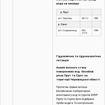
води на заплаву:
р. Прут
в/п Чернівці
44 (-1)
/380
р. Сірет
в/п Сторожинець
295
/550
(+17)
Гідрохімічна та гідроекологічна
ситуація
Аналіз якісного стану
поверхневих вод басейнів
річок Прут та Сірет на
території Чернівецької області
Протягом
травня
місяця
Басейновою лабораторією
моніторингу вод та ґрунтів БУВР
Пруту та Сірету було відібрано
проби води в 16 контрольних