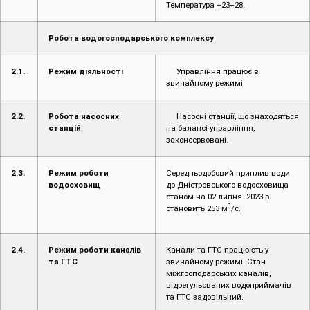
Температура +23+28.
Робота водогосподарського комплексу
2.1.
Режим діяльності
Управління працює в
звичайному режимі
2.2.
Робота насосних
Насосні станції, що знаходяться
станцій
на балансі управління,
законсервовані.
2.3.
Режим роботи
Середньодобовий приплив води
водосховищ
до Дністровського водосховища
станом на 02 липня 2023 р.
3
становить 253 м
/с.
2.4.
Режим роботи каналів
Канали та ГТС працюють у
та ГТС
звичайному режимі. Стан
міжгосподарських каналів,
відрегульованих водоприймачів
та ГТС задовільний.