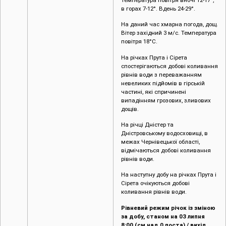
в горах 7-12°. Вдень 24-29°.
На даний час хмарна погода, дощ.
Вітер західний 3 м/с. Температура
повітря 18°С.
На річках Прута і Сірета
спостерігаються добові коливання
рівнів води з переважанням
невеликих підйомів в гірській
частині, які спричинені
випадінням грозових, зливових
дощів.
На річці Дністер та
Дністровському водосховищі, в
межах Чернівецької області,
відмічаються добові коливання
рівнів води.
На наступну добу на річках Прута і
Сірета очікуються добові
коливання рівнів води.
Рівневий режим річок із зміною
за добу, станом на 03 липня
8:00 (см над 0 поста) / вихід