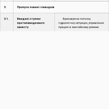
3.
Пропуск повені і паводків
3.1.
Введені ступені
Враховуючи поточну
протипаводкового
гідрологічну ситуацію, управління
захисту
працює в звичайному режимі.
3.2.
Режим пропуску
Відсутній
повені/паводку
4.
Інформація про надзвичайні ситуації (НС)
4.1.
Інформація про
Не надходило
надзвичайні ситуації
(НС) на
водогосподарських
об’єктах
4.2.
Інформація про
Не надходило
надзвичайні ситуації
на території області