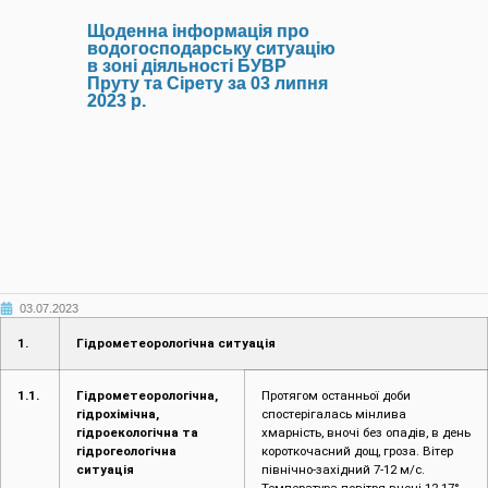
Щоденна інформація про
водогосподарську ситуацію
в зоні діяльності БУВР
Пруту та Сірету за 03 липня
2023 р.
03.07.2023
1.
Гідрометеорологічна ситуація
1.1.
Гідрометеорологічна,
Протягом останньої доби
гідрохімічна,
спостерігалась мінлива
гідроекологічна та
хмарність, вночі без опадів, в день
гідрогеологічна
короткочасний дощ, гроза. Вітер
ситуація
північно-західний 7-12 м/с.
Температура повітря вночі 12-17°,