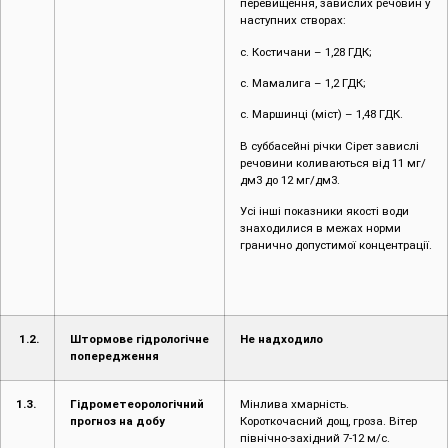
перевищення, завислих речовин у
наступних створах:
с. Костичани – 1,28 ГДК;
с. Мамалига – 1,2 ГДК;
с. Маршинці (міст) – 1,48 ГДК.
В суббасейні річки Сірет завислі
речовини коливаються від 11 мг/
дм3 до 12 мг/дм3.
Усі інші показники якості води
знаходилися в межах норми
гранично допустимої концентрації.
1.2.
Штормове гідрологічне
Не надходило
попередження
1.3.
Гідрометеорологічний
Мінлива хмарність.
прогноз на добу
Короткочасний дощ, гроза. Вітер
північно-західний 7-12 м/с.