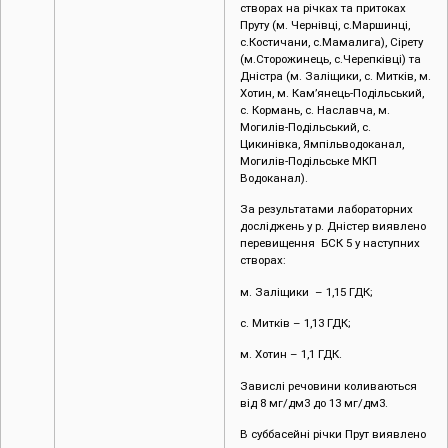
створах на річках та притоках
Пруту (м. Чернівці, c.Маршинці,
с.Костичани, с.Мамалига), Сірету
(м.Сторожинець, с.Черепківці) та
Дністра (м. Заліщики, с. Митків, м.
Хотин, м. Кам’янець-Подільський,
с. Кормань, с. Наславча, м.
Могилів-Подільський, с.
Цикинівка, Ямпільводоканал,
Могилів-Подільське МКП
Водоканал).
За результатами лабораторних
досліджень у р. Дністер виявлено
перевищення БСК 5 у наступних
створах:
м. Заліщики – 1,15 ГДК;
с. Митків – 1,13 ГДК;
м. Хотин – 1,1 ГДК.
Завислі речовини коливаються
від 8 мг/дм3 до 13 мг/дм3.
В суббасейні річки Прут виявлено