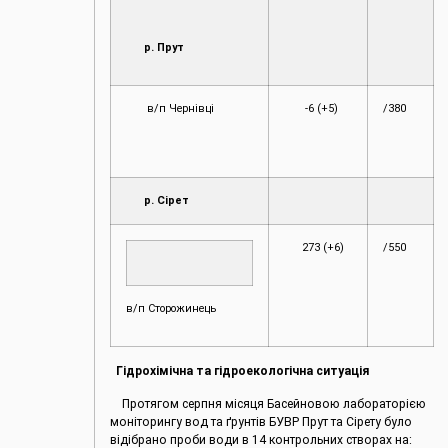
р. Прут
в/п Чернівці
-6 (+5)
/380
р. Сірет
273 (+6)
/550
в/п Сторожинець
Гідрохімічна та гідроекологічна ситуація
Протягом серпня місяця Басейновою лабораторією
моніторингу вод та ґрунтів БУВР Прут та Сірету було
відібрано проби води в 14 контрольних створах на: