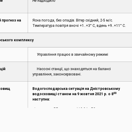
не
Не надходило
 прогноз на
Ясна погода, без опадів. Вітер східний, 2-5 м/с.
Температура повітря вночі +1..+3° С, вдень +9..+11° С.
ського комплексу
Управління працює в звичайному режимі
цій
Насосні станції, що знаходяться на балансі
управління, законсервовані.
ховищ
Водогосподарська ситуація на Дністровському
00
водосховищі станом на 9 жовтня 2021 р. о 8
наступна:
рівень води ВБ – 118,24 мБС;
3
приплив води – 100 м
/с;
3
план скиду – 110 м
/с.