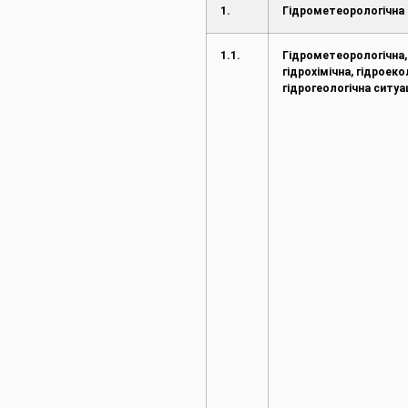
1.
Гідрометеорологічна 
1.1.
Гідрометеорологічна,
гідрохімічна, гідроеко
гідрогеологічна ситуа