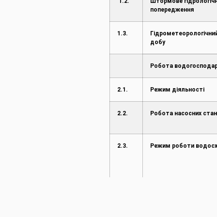
1.2.
Штормове гідрологіч
попередження
1.3.
Гідрометеорологічний
добу
Робота водогосподар
2.1.
Режим діяльності
2.2.
Робота насосних стан
2.3.
Режим роботи водос