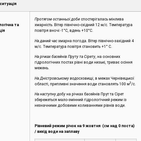
ситуація
Протягом останньої доби
спостерігалась мінлива
логічна та
хмарність. Вітер північно-східний 12 м/с. Температура
ція
повітря вночі -1°С, вдень +10°С.
На даний час
хмарна погода. Вітер північно-західний 4
м/с. Температура повітря становить +1° С.
На річках басейнів Пруту та Сірету
, на основних
гідрологічних постах рівні води низькі, триває осіння
межень.
На Дністровському водосховищі
, в межах Чернівецької
3
області, припливні значення води становлять 100 м
/с.
На наступну добу
на річках басейнів Прут та Сірет
збережеться мало-змінний гідрологічний режим із
незначними добовими коливаннями рівнів води.
Рівневий режим річок на 9 жовтня (см над 0 поста)
/
вихід води на заплаву