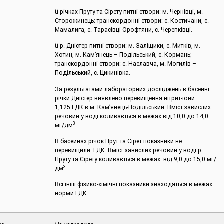
ü річках Пруту та Сірету питні створи: м. Чернівці, м.
Сторожинець; транскордонні створи: с. Костичани, с.
Мамалига, с. Тарасівці-Орофтяни, с. Черепківці.
ü р. Дністер питні створи: м. Заліщики, с. Митків, м.
Хотин, м. Кам’янець – Подільський, с. Кормань;
транскордонні створи: с. Наславча, м. Могилів –
Подільський, с. Цикинівка.
За результатами лабораторних досліджень в басейні
річки Дністер виявлено перевищення нітрит-іони –
1,125 ГДК в м. Кам’янець-Подільський. Вміст завислих
речовин у воді коливається в межах від 10,0 до 14,0
3
мг/дм
.
В басейнах річок Прут та Сірет показники не
перевищили ГДК. Вміст завислих речовин у воді р.
Пруту та Сірету коливається в межах від 9,0 до 15,0 мг/
3
дм
.
Всі інші фізико-хімічні показники знаходяться в межах
норми ГДК.