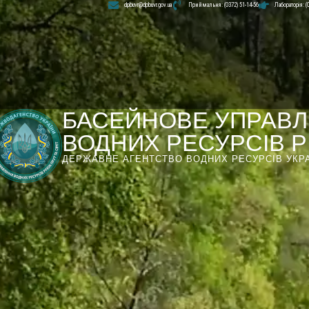
dpbuvr@dpbuvr.gov.ua
Приймальня: (0372) 51-14-56
Лабораторія: (
БАСЕЙНОВЕ УПРАВЛ
ВОДНИХ РЕСУРСІВ РІ
ДЕРЖАВНЕ АГЕНТСТВО ВОДНИХ РЕСУРСІВ УКР