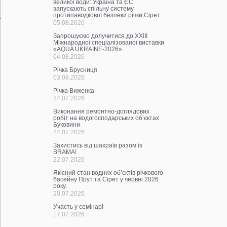
великої води: Україна та ЄС
запускають спільну систему
протипаводкової безпеки річки Сірет
05.08.2026
Запрошуємо долучитися до ХХІІІ
Міжнародної спеціалізованої виставки
«AQUA UKRAINE-2026».
04.08.2026
Річка Брусниця
03.08.2026
Річка Виженка
24.07.2026
Виконання ремонтно-доглядових
робіт на водогосподарських об’єктах
Буковини
24.07.2026
Захистись від шахраїв разом із
BRAMA!
22.07.2026
Якісний стан водних об’єктів річкового
басейну Прут та Сірет у червні 2026
року.
20.07.2026
Участь у семінарі
17.07.2026