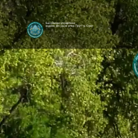
Басейнове управління
водних ресурсів річок Прут та Сірет
[newyear_garland]