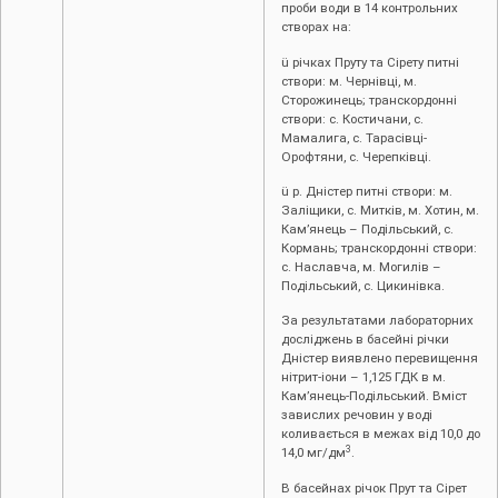
проби води в 14 контрольних
створах на:
ü річках Пруту та Сірету питні
створи: м. Чернівці, м.
Сторожинець; транскордонні
створи: с. Костичани, с.
Мамалига, с. Тарасівці-
Орофтяни, с. Черепківці.
ü р. Дністер питні створи: м.
Заліщики, с. Митків, м. Хотин, м.
Кам’янець – Подільський, с.
Кормань; транскордонні створи:
с. Наславча, м. Могилів –
Подільський, с. Цикинівка.
За результатами лабораторних
досліджень в басейні річки
Дністер виявлено перевищення
нітрит-іони – 1,125 ГДК в м.
Кам’янець-Подільський. Вміст
завислих речовин у воді
коливається в межах від 10,0 до
3
14,0 мг/дм
.
В басейнах річок Прут та Сірет