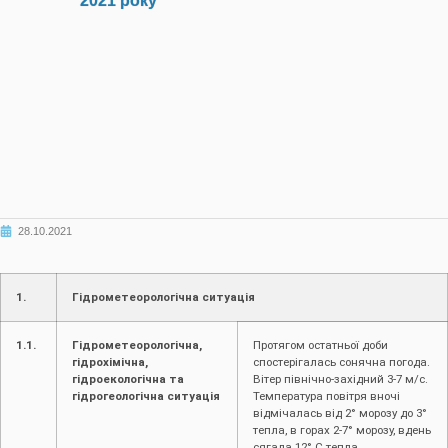
2021 року
28.10.2021
1.
Гідрометеорологічна ситуація
1.1.
Гідрометеорологічна,
Протягом остатньої доби
гідрохімічна,
спостерігалась сонячна погода.
гідроекологічна та
Вітер північно-західний 3-7 м/с.
гідрогеологічна ситуація
Температура повітря вночі
відмічалась від 2° морозу до 3°
тепла, в горах 2-7° морозу, вдень
сягала 12° С тепла.