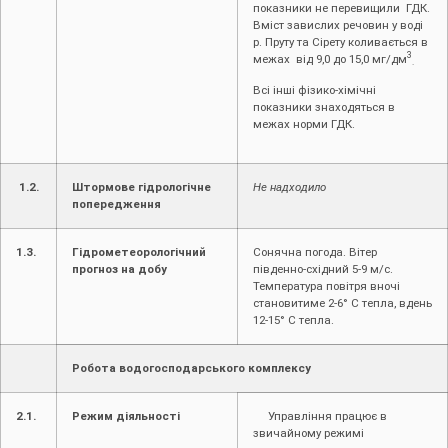
показники не перевищили ГДК.
Вміст завислих речовин у воді
р. Пруту та Сірету коливається в
3
межах від 9,0 до 15,0 мг/дм
.
Всі інші фізико-хімічні
показники знаходяться в
межах норми ГДК.
1.2.
Штормове гідрологічне
Не надходило
попередження
1.3.
Гідрометеорологічний
Сонячна погода. Вітер
прогноз на добу
південно-східний 5-9 м/с.
Температура повітря вночі
становитиме 2-6° С тепла, вдень
12-15° С тепла.
Робота водогосподарського комплексу
2.1.
Режим діяльності
Управління працює в
звичайному режимі