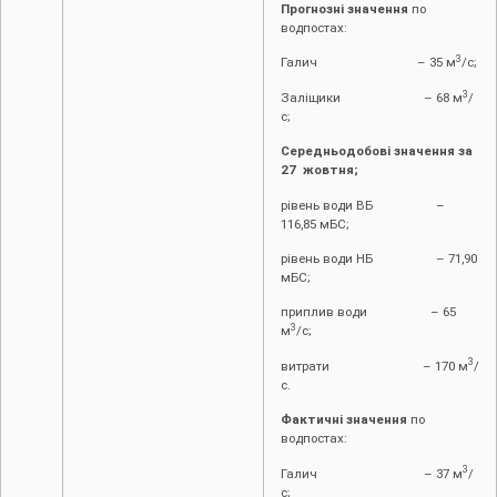
Прогнозні значення
по
водпостах:
3
Галич – 35 м
/с;
3
Заліщики – 68 м
/
с;
Середньодобові значення за
2
7
жовтня;
рівень води ВБ –
116,85 мБС;
рівень води НБ – 71,90
мБС;
приплив води – 65
3
м
/с;
3
витрати – 170 м
/
с.
Фактичні значення
по
водпостах:
3
Галич – 37 м
/
с;