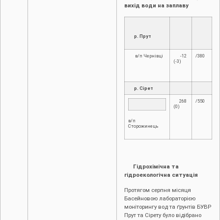
вихід води на заплаву
р. Прут
в/п Чернівці
-12
/380
(-3)
р. Сірет
268
/550
(0)
в/п
Сторожинець
Гідрохімічна та
гідроекологічна ситуація
Протягом серпня місяця
Басейновою лабораторією
моніторингу вод та ґрунтів БУВР
Прут та Сірету було відібрано