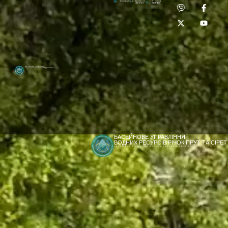
Приймальня:
Лабораторія:
dpbuvr@dpbuvr.gov.ua
(0372) 51-14-56
(0372) 53-92-00
Басейнове управління
водних ресурсів річок Прут та Сірет
БАСЕЙНОВЕ УПРАВЛІННЯ
ВОДНИХ РЕСУРСІВ РІЧОК ПРУТ ТА СІРЕТ
ДЕРЖАВНЕ АГЕНТСТВО ВОДНИХ РЕСУРСІВ УКРАЇНИ
[newyear_garland]