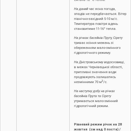
На даний час
ясна погода,
опадів не передбачається. Вітер
північно-західний 5-10 м/с.
Температура повітря вдень
становитиме 11-16° тепла.
На річках басейнів Пруту, Сірету
триває осіння межень зі
збереженням мало-змінного
гідрологічного режиму.
На Дністровському водосховищі
,
в межах Чернівецької області,
припливні значення води
продовжують залишатись
3
незмінними 70 м
/с.
На наступну добу на річках
басейнів Прута та Сірету
утримається мало-змінний
гідрологічний режим.
Рівневий режим річок на 2
8
жовтня (см над 0 поста) /