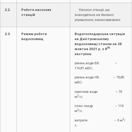
2.2.
Робота насосних
Насосні станції, що
станцій
знаходяться на балансі
управління, законсервовані.
2.3.
Режим роботи
Водогосподарська ситуація
водосховищ
на Дністровському
водосховищі станом на 2
8
00
жовтня 2021 р. о 8
наступна:
рівень води ВБ –
116,81 мБС;
рівень води НБ – 70,80
мБС;
приплив води – 70
3
м
/с;
план скиду – 110
3
м
/с.
3
витрати – 0 м
/
с.