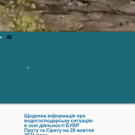
Щоденна інформація про
водогосподарську ситуацію
в зоні діяльності БУВР
Пруту та Сірету на 28 жовтня