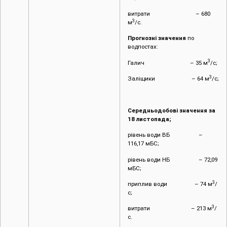
витрати – 680
3
м
/с.
Прогнозні значення
по
водпостах:
3
Галич – 35 м
/с;
3
Заліщики – 64 м
/с;
Середньодобові значення за
18 листопада;
рівень води ВБ –
116,17 мБС;
рівень води НБ – 72,09
мБС;
3
приплив води – 74 м
/
с;
3
витрати – 213 м
/
с.