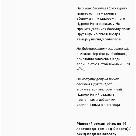
На річках басейнів Пруту, Сірету
триває осіння межень зі
збереженням мало-змінного
гідрологічного режиму. На
гірських ділянках басейну річки
Прут відмічаються льодові
явища у вигляді заберегів.
На Дністровському водосховищі
,
в межах Чернівецької області,
припливні значення води
залишаються стабільними – 70
3
м
/с.
На наступну добу на річках
басейнів Прут та Сірет
утримається мало-змінний
гідрологічний режим з
незначними добовими
коливаннями рівнів води.
Рівневий режим річок на 19
листопада (см над 0 поста) /
вихід води на заплаву