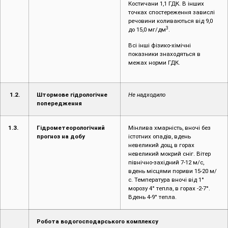
Костичани 1,1 ГДК. В інших
точках спостереження завислі
речовини коливаються від 9,0
3
до 15,0 мг/дм
.
Всі інші фізико-хімічні
показники знаходяться в
межах норми ГДК.
1.2.
Штормове гідрологічне
Не надходило
попередження
1.3.
Гідрометеорологічний
Мінлива хмарність, вночі без
прогноз на добу
істотних опадів, вдень
невеликий дощ, в горах
невеликий мокрий сніг. Вітер
північно-західний 7-12 м/с,
вдень місцями пориви 15-20 м/
с. Температура вночі від 1°
морозу 4° тепла, в горах -2-7°.
Вдень 4-9° тепла.
Робота водогосподарського комплексу