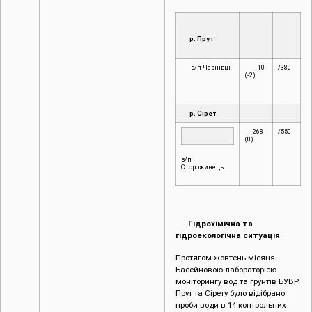
р. Прут
в/п Чернівці
-10
/380
(-2)
р. Сірет
268
/550
(0)
в/п
Сторожинець
Гідрохімічна та
гідроекологічна ситуація
Протягом жовтень місяця
Басейновою лабораторією
моніторингу вод та ґрунтів БУВР
Прут та Сірету було відібрано
проби води в 14 контрольних