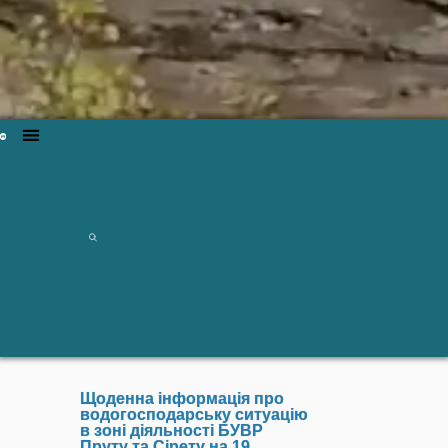
Щоденна інформація про
водогосподарську ситуацію
в зоні діяльності БУВР
Пруту та Сірету на 19