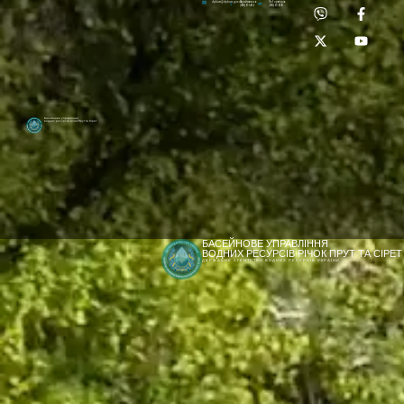
Приймальня:
Лабораторія:
dpbuvr@dpbuvr.gov.ua
(0372) 51-14-56
(0372) 53-92-00
Басейнове управління
водних ресурсів річок Прут та Сірет
БАСЕЙНОВЕ УПРАВЛІННЯ
ВОДНИХ РЕСУРСІВ РІЧОК ПРУТ ТА СІРЕТ
ДЕРЖАВНЕ АГЕНТСТВО ВОДНИХ РЕСУРСІВ УКРАЇНИ
[newyear_garland]