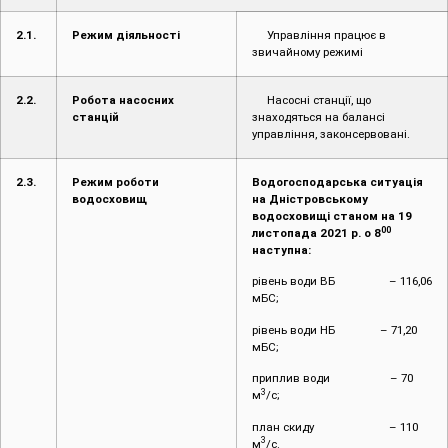
2.1.
Режим діяльності
Управління працює в
звичайному режимі
2.2.
Робота насосних
Насосні станції, що
станцій
знаходяться на балансі
управління, законсервовані.
2.3.
Режим роботи
Водогосподарська ситуація
водосховищ
на Дністровському
водосховищі станом на 19
00
листопада 2021 р. о 8
наступна:
рівень води ВБ – 116,06
мБС;
рівень води НБ – 71,20
мБС;
приплив води – 70
3
м
/с;
план скиду – 110
3
м
/с.