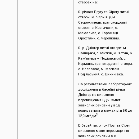
створах на:
ü річках Пруту та Сірету питні
створи: м. Чернівці, м.
Сторожинець; транскордонні
створи: с. Костичани, с.
Мамалига, с. Тарасівці-
Орофтяни, с. Черепківці.
ü р. Дністер питні створи: м.
Заліщики, с. Митків, м. Хотин, м.
Кам’янець – Подільський, с.
Кормань; транскордонні створи:
с. Наславча, м. Могилів –
Подільський, с. Цикинівка.
За результатами лабораторних
досліджень в басейні річки
Дністер не виявлено
перевищення ГДК. Вміст
завислих речовин у воді
коливається в межах від 9,0 до
3
12,0 мг/дм
.
В басейнах річок Прут та Сірет
виявлено мале перевищення
завислих речовин в с.