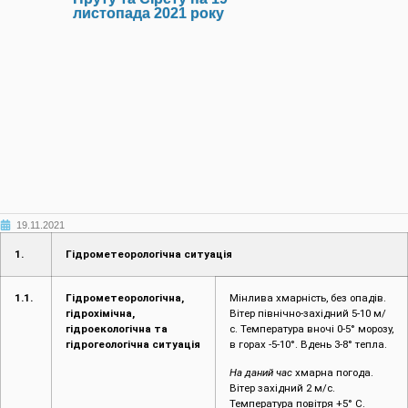
листопада 2021 року
19.11.2021
1.
Гідрометеорологічна ситуація
1.1.
Гідрометеорологічна,
Мінлива хмарність, без опадів.
гідрохімічна,
Вітер північно-західний 5-10 м/
гідроекологічна та
с. Температура вночі 0-5° морозу,
гідрогеологічна ситуація
в горах -5-10°. Вдень 3-8° тепла.
На даний час
хмарна погода.
Вітер західний 2 м/с.
Температура повітря +5° С.