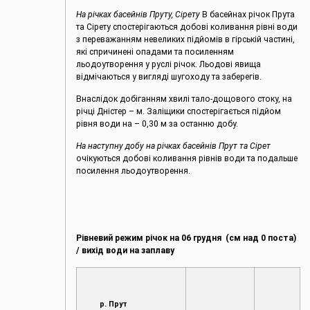
На річках басейнів Пруту, Сірету
В басейнах річок Прута
та Сірету спостерігаються добові коливання рівні води
з переважанням невеликих підйомів в гірській частині,
які спричинені опадами та посиленням
льодоутворення у руслі річок. Льодові явища
відмічаються у вигляді шугоходу та заберегів.
Внаслідок добіганням хвилі тало-дощового стоку, на
річці Дністер – м. Заліщики спостерігається підйом
рівня води на – 0,30 м за останню добу.
На наступну добу на річках басейнів Прут та Сірет
очікуються добові коливання рівнів води та подальше
посилення льодоутворення.
Рівневий режим річок на 06 грудня (см над 0 поста)
/ вихід води на заплаву
р. Прут