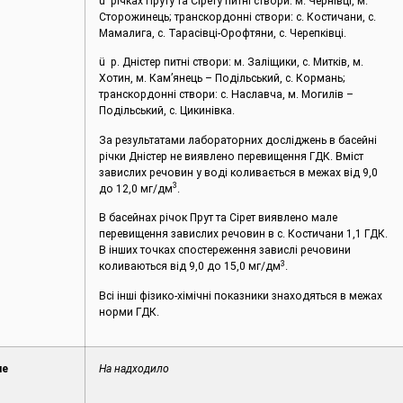
ü річках Пруту та Сірету питні створи: м. Чернівці, м.
Сторожинець; транскордонні створи: с. Костичани, с.
Мамалига, с. Тарасівці-Орофтяни, с. Черепківці.
ü р. Дністер питні створи: м. Заліщики, с. Митків, м.
Хотин, м. Кам’янець – Подільський, с. Кормань;
транскордонні створи: с. Наславча, м. Могилів –
Подільський, с. Цикинівка.
За результатами лабораторних досліджень в басейні
річки Дністер не виявлено перевищення ГДК. Вміст
завислих речовин у воді коливається в межах від 9,0
3
до 12,0 мг/дм
.
В басейнах річок Прут та Сірет виявлено мале
перевищення завислих речовин в с. Костичани 1,1 ГДК.
В інших точках спостереження завислі речовини
3
коливаються від 9,0 до 15,0 мг/дм
.
Всі інші фізико-хімічні показники знаходяться в межах
норми ГДК.
не
На надходило