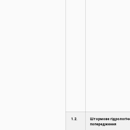
1.2.
Штормове гідрологіч
попередження