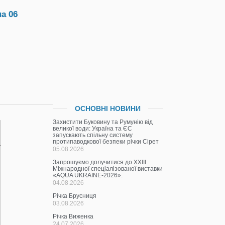
а 06
ОСНОВНІ НОВИНИ
Захистити Буковину та Румунію від
великої води: Україна та ЄС
запускають спільну систему
протипаводкової безпеки річки Сірет
05.08.2026
Запрошуємо долучитися до ХХІІІ
Міжнародної спеціалізованої виставки
«AQUA UKRAINE-2026».
04.08.2026
Річка Брусниця
03.08.2026
Річка Виженка
24.07.2026