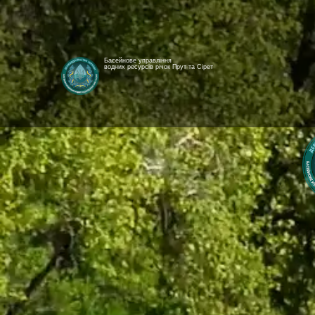
Басейнове управління
водних ресурсів річок Прут та Сірет
[newyear_garland]