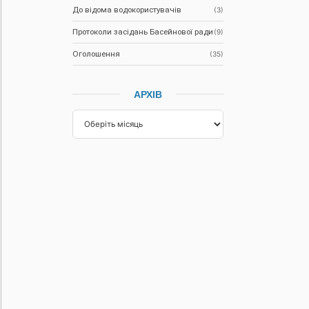
До відома водокористувачів
(3)
Протоколи засідань Басейнової ради
(9)
Оголошення
(35)
АРХІВ