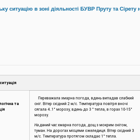
у ситуацію в зоні діяльності БУВР Пруту та Сірету н
ситуація
Переважала хмарна погода, вдень випадав слабкий
логічна та
сніг. Вітер східний 2 м/с. Температура повітря вночі
ція
сягала 4..1° морозу, вдень до 3 ° тепла, в горах 10-15°
морозу.
На даний час
хмарна погода, дощ з мокрим снігом,
туман. На дорогах місцями ожеледиця. Вітер східний 3
м/с. Температура протягом складає 1° тепла.