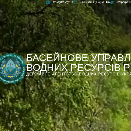
dpbuvr@dpbuvr.gov.ua
Приймальня: (0372) 51-14-56
Лабораторія: (
БАСЕЙНОВЕ УПРАВЛ
ВОДНИХ РЕСУРСІВ РІ
ДЕРЖАВНЕ АГЕНТСТВО ВОДНИХ РЕСУРСІВ УКР