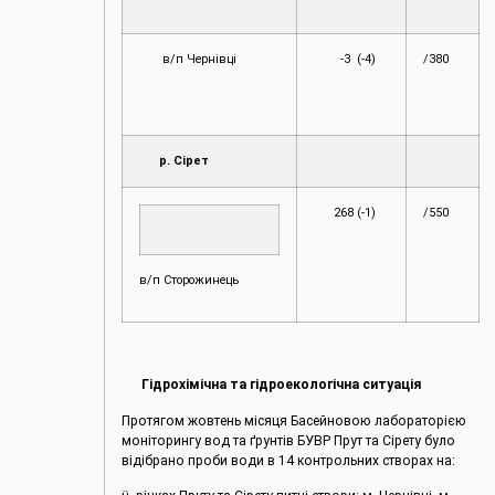
в/п Чернівці
-3 (-4)
/380
р. Сірет
268 (-1)
/550
в/п Сторожинець
Гідрохімічна та гідроекологічна ситуація
Протягом жовтень місяця Басейновою лабораторією
моніторингу вод та ґрунтів БУВР Прут та Сірету було
відібрано проби води в 14 контрольних створах на: