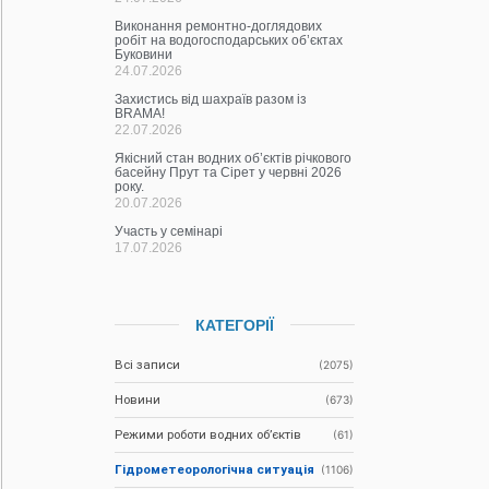
Виконання ремонтно-доглядових
робіт на водогосподарських об’єктах
Буковини
24.07.2026
Захистись від шахраїв разом із
BRAMA!
22.07.2026
Якісний стан водних об’єктів річкового
басейну Прут та Сірет у червні 2026
року.
20.07.2026
Участь у семінарі
17.07.2026
КАТЕГОРІЇ
Всі записи
(2075)
Новини
(673)
Режими роботи водних об’єктів
(61)
Гідрометеорологічна ситуація
(1106)