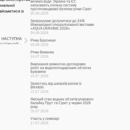
великої води: Україна та ЄС
ональної
запускають спільну систему
протипаводкової безпеки річки Сірет
найомитися із
05.08.2026
Запрошуємо долучитися до ХХІІІ
Міжнародної спеціалізованої виставки
«AQUA UKRAINE-2026».
04.08.2026
НАСТУПНА
Річка Брусниця
Щоденна інформація про водогосподарську ситуацію в зоні діяльності БУВР Пруту та Сірету на 06 грудня 2021 року
03.08.2026
Річка Виженка
24.07.2026
Виконання ремонтно-доглядових
робіт на водогосподарських об’єктах
Буковини
24.07.2026
Захистись від шахраїв разом із
BRAMA!
22.07.2026
Якісний стан водних об’єктів річкового
басейну Прут та Сірет у червні 2026
року.
20.07.2026
Участь у семінарі
17.07.2026