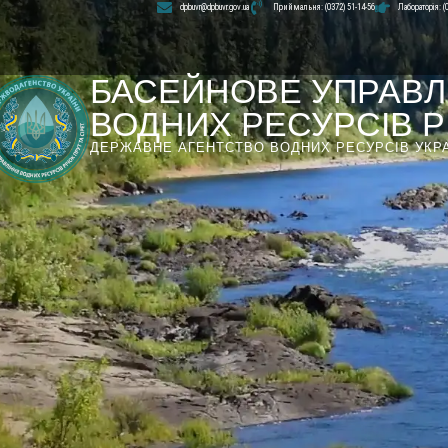
dpbuvr@dpbuvr.gov.ua
Приймальня: (0372) 51-14-56
Лабораторія: (
БАСЕЙНОВЕ УПРАВЛ
ВОДНИХ РЕСУРСІВ РІ
ДЕРЖАВНЕ АГЕНТСТВО ВОДНИХ РЕСУРСІВ УКР