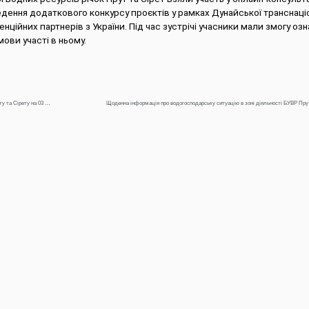
дення додаткового конкурсу проєктів у рамках Дунайської транснаці
ційних партнерів з України. Під час зустрічі учасники мали змогу оз
ови участі в ньому.
Щоденна інформація про водогосподарську ситуацію в зоні діяльності БУВР Пруту та Сірету на 03 грудня 2021 року