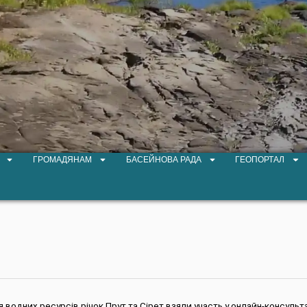
ГРОМАДЯНАМ
БАСЕЙНОВА РАДА
ГЕОПОРТАЛ
 водних ресурсів річок Прут та Сірет взяли участь у онлайн-консульта