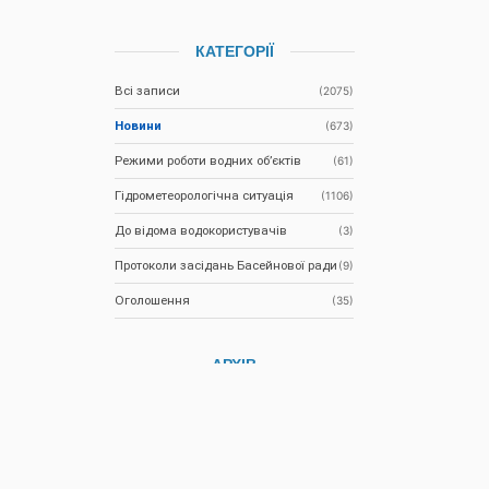
КАТЕГОРІЇ
Всі записи
(2075)
Новини
(673)
Режими роботи водних об’єктів
(61)
Гідрометеорологічна ситуація
(1106)
До відома водокористувачів
(3)
Протоколи засідань Басейнової ради
(9)
Оголошення
(35)
АРХІВ