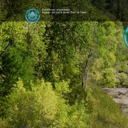
Басейнове управління
водних ресурсів річок Прут та Сірет
[newyear_garland]