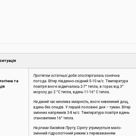
ситуація
Протягом остатньої доби
спостерігалась сонячна
логічна та
погода. Вітер південно-східний 5-10 м/с. Температура
ція
повітря вночі відмічалась 2-7° тепла, в горах від 3°
морозу до 2 °С тепла, вдень 11-16° С тепла.
На даний час
мінлива хмарність, вночі невеликий дощ,
вдень без опадів. У першій половині дня – туман. Вітер
змінних напрямків 3-8 м/с. Температура повітря вдень
становитиме 16° тепла.
На річках басейнів Пруту, Сірету
утримується мало-
змінний гідрологічний режим з переважанням