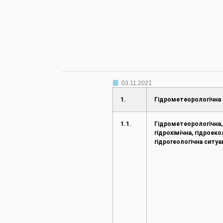
03.11.2021
1.
Гідрометеорологічна 
1.1.
Гідрометеорологічна,
гідрохімічна, гідроеко
гідрогеологічна ситуа