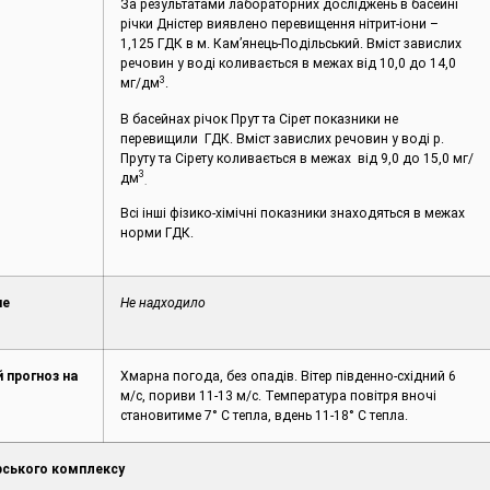
За результатами лабораторних досліджень в басейні
річки Дністер виявлено перевищення нітрит-іони –
1,125 ГДК в м. Кам’янець-Подільський. Вміст завислих
речовин у воді коливається в межах від 10,0 до 14,0
3
мг/дм
.
В басейнах річок Прут та Сірет показники не
перевищили ГДК. Вміст завислих речовин у воді р.
Пруту та Сірету коливається в межах від 9,0 до 15,0 мг/
3
дм
.
Всі інші фізико-хімічні показники знаходяться в межах
норми ГДК.
не
Не надходило
 прогноз на
Хмарна погода, без опадів. Вітер південно-східний 6
м/c, пориви 11-13 м/с. Температура повітря вночі
становитиме 7° С тепла, вдень 11-18° С тепла.
ського комплексу