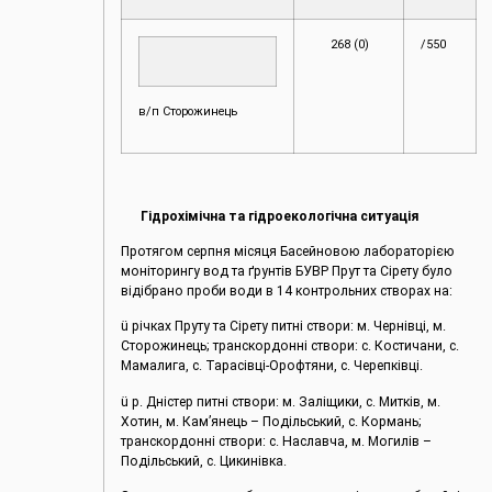
268 (0)
/550
в/п Сторожинець
Гідрохімічна та гідроекологічна ситуація
Протягом серпня місяця Басейновою лабораторією
моніторингу вод та ґрунтів БУВР Прут та Сірету було
відібрано проби води в 14 контрольних створах на:
ü річках Пруту та Сірету питні створи: м. Чернівці, м.
Сторожинець; транскордонні створи: с. Костичани, с.
Мамалига, с. Тарасівці-Орофтяни, с. Черепківці.
ü р. Дністер питні створи: м. Заліщики, с. Митків, м.
Хотин, м. Кам’янець – Подільський, с. Кормань;
транскордонні створи: с. Наславча, м. Могилів –
Подільський, с. Цикинівка.