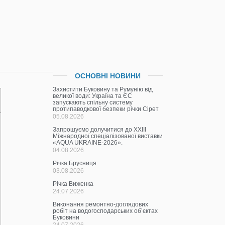
ОСНОВНІ НОВИНИ
Захистити Буковину та Румунію від
великої води: Україна та ЄС
запускають спільну систему
протипаводкової безпеки річки Сірет
05.08.2026
Запрошуємо долучитися до ХХІІІ
Міжнародної спеціалізованої виставки
«AQUA UKRAINE-2026».
04.08.2026
Річка Брусниця
03.08.2026
Річка Виженка
24.07.2026
Виконання ремонтно-доглядових
робіт на водогосподарських об’єктах
Буковини
24.07.2026