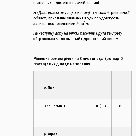
незначних підйомів в гірській частині.
На Дністровському водосховищі
, в межах Чернівецької
області, припливні значення води продовжують
3
залишатись незмінними 70 м
/с.
На наступну добу на річках басейнів Прута та Сірету
збережеться мало-змінний гідрологічний режим.
Рівневий режим річок на 3 листопада (см над 0
поста) / вихід води на заплаву
р. Прут
в/п Чернівці
-10 (+1)
/380
р. Сірет