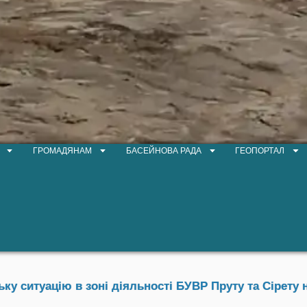
ГРОМАДЯНАМ
БАСЕЙНОВА РАДА
ГЕОПОРТАЛ
у ситуацію в зоні діяльності БУВР Пруту та Сірету н