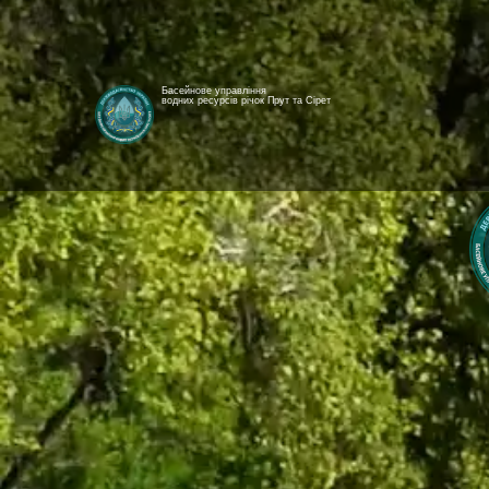
Басейнове управління
водних ресурсів річок Прут та Сірет
[newyear_garland]