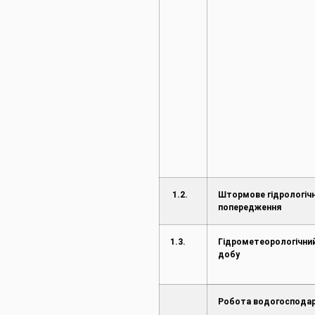
1.2.
Штормове гідрологіч
попередження
1.3.
Гідрометеорологічний
добу
Робота водогосподар