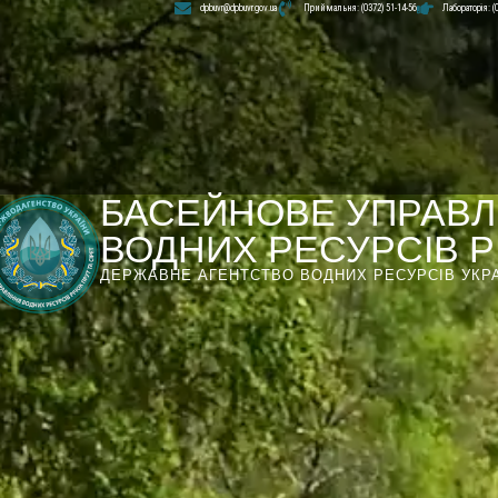
dpbuvr@dpbuvr.gov.ua
Приймальня: (0372) 51-14-56
Лабораторія: (
БАСЕЙНОВЕ УПРАВЛ
ВОДНИХ РЕСУРСІВ РІ
ДЕРЖАВНЕ АГЕНТСТВО ВОДНИХ РЕСУРСІВ УКР