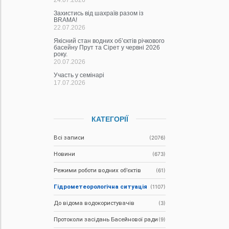
Захистись від шахраїв разом із
BRAMA!
22.07.2026
Якісний стан водних об’єктів річкового
басейну Прут та Сірет у червні 2026
року.
20.07.2026
Участь у семінарі
17.07.2026
КАТЕГОРІЇ
Всі записи
(2076)
Новини
(673)
Режими роботи водних об’єктів
(61)
Гідрометеорологічна ситуація
(1107)
До відома водокористувачів
(3)
Протоколи засідань Басейнової ради
(9)