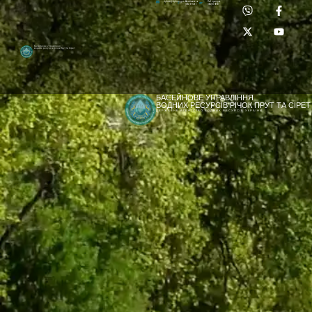
Приймальня:
Лабораторія:
dpbuvr@dpbuvr.gov.ua
(0372) 51-14-56
(0372) 53-92-00
Басейнове управління
водних ресурсів річок Прут та Сірет
БАСЕЙНОВЕ УПРАВЛІННЯ
ВОДНИХ РЕСУРСІВ РІЧОК ПРУТ ТА СІРЕТ
ДЕРЖАВНЕ АГЕНТСТВО ВОДНИХ РЕСУРСІВ УКРАЇНИ
[newyear_garland]