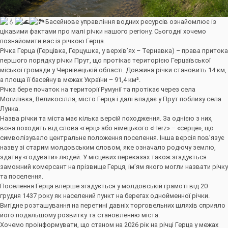
Басейнове управління водних ресурсів ознайомлює із
цікавими фактами про малі річки нашого регіону. Сьогодні хочемо
познайомити вас із річкою Герца.
Річка Герца (Герцівка, Герцушка, у верхів’ях – Тернавка) – права притока
першого порядку річки Прут, що протікає територією Герцаївської
міської громади у Чернівецькій області. Довжина річки становить 14 км,
а площа її басейну в межах України – 91,4 км².
Річка бере початок на території Румунії та протікає через села
Могилівка, Великосілля, місто Герца і далі впадає у Прут поблизу села
Лунка.
Назва річки та міста має кілька версій походження. За однією з них,
вона походить від слова «герц» або німецького «Herz» – «серце», що
символізувало центральне положення поселення. Інша версія пов’язує
назву зі старим молдовським словом, яке означало родючу землю,
здатну «годувати» людей. У місцевих переказах також згадується
заможний комерсант на прізвище Герця, ім’ям якого могли назвати річку
та поселення.
Поселення Герца вперше згадується у молдовській грамоті від 20
грудня 1437 року як населений пункт на берегах однойменної річки.
Вигідне розташування на перетині давніх торговельних шляхів сприяло
його подальшому розвитку та становленню міста.
Хочемо проінформувати, що станом на 2026 рік на річці Герца у межах