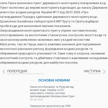
села Лунка визначено пункт державного моніторингу поверхневих вод.
Пункт включено до мережі моніторингу відповідно до наказу Державне
агентство водних ресурсів України №17 від 28.01.2026 «Про
затвердження Порядку здійснення державного моніторингу вод».
Щомісячно Басейнова лабораторія БУВР Пруту та Сірету відбирає
проби води для визначення хімічних показників.
Запровадження моніторингового пункту сприяє систематичному
спостереженню за екологічним станом річки, контролю якості води та
своєчасному виявленню можливих змін у водній екосистемі.
Малі річки, такі як Герца, мають важливе значення для підтримання
екологічної рівноваги регіону, формування водних ресурсів та
збереження природного різноманіття. Саме тому їх охорона, належний
екологічний контроль та дбайливе ставлення є важливими складовими
збереження водних ресурсів для майбутніх поколінь
ПОПЕРЕДНЯ
НАСТУПНА
Щотижнева інформація про водогосподарську ситуацію в зоні діяльності БУВР Пруту та Сірету з 12 по 19 травня 2026 р. (включає щоденну та оперативну інформацію)
Разом збережемо водні ресурси
ОСНОВНІ НОВИНИ
Захистити Буковину та Румунію від
великої води: Україна та ЄС
запускають спільну систему
протипаводкової безпеки річки Сірет
05.08.2026
Запрошуємо долучитися до ХХІІІ