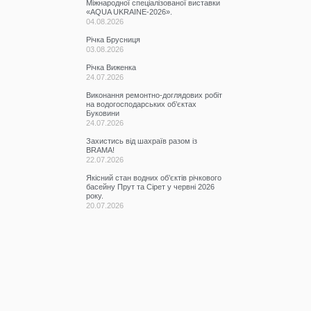
Міжнародної спеціалізованої виставки
«AQUA UKRAINE-2026».
04.08.2026
Річка Брусниця
03.08.2026
Річка Виженка
24.07.2026
Виконання ремонтно-доглядових робіт
на водогосподарських об’єктах
Буковини
24.07.2026
Захистись від шахраїв разом із
BRAMA!
22.07.2026
Якісний стан водних об’єктів річкового
басейну Прут та Сірет у червні 2026
року.
20.07.2026
Участь у семінарі
17.07.2026
КАТЕГОРІЇ
Всі записи
(2076)