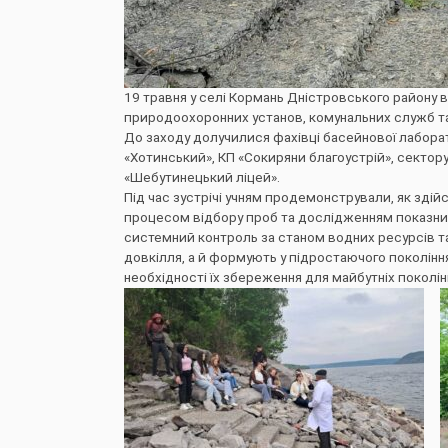
19 травня у селі Кормань Дністровського району 
природоохоронних установ, комунальних служб т
До заходу долучилися фахівці басейнової лаборато
«Хотинський», КП «Сокиряни благоустрій», сектору м
«Шебутинецький ліцей».
Під час зустрічі учням продемонстрували, як зді
процесом відбору проб та дослідженням показник
системний контроль за станом водних ресурсів та
довкілля, а й формують у підростаючого поколінн
необхідності їх збереження для майбутніх поколін