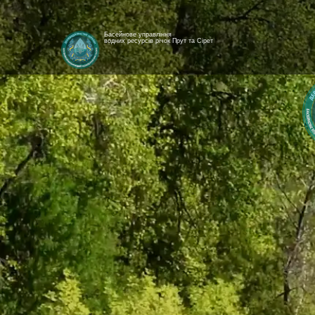
Басейнове управління
водних ресурсів річок Прут та Сірет
[newyear_garland]