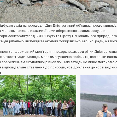
відбувся захід напередодні Дня Дністра, який об’єднав представників
а молодь навколо важливої теми збереження водних ресурсів.
рії моніторингу вод БУВР Пруту та Сірету, Національного природного
уніципальної інспекції та екології Сокирянської міської ради, а також
йснюється державний моніторинг поверхневих вод річки Дністер, озн
ів якості води. Молодь мала змогу наочно побачити, наскільки важл
 збереженням екологічної рівноваги. Такі заходи не лише поглиблюю
я відповідальне ставлення до природи, усвідомлення цінності водних
ь.