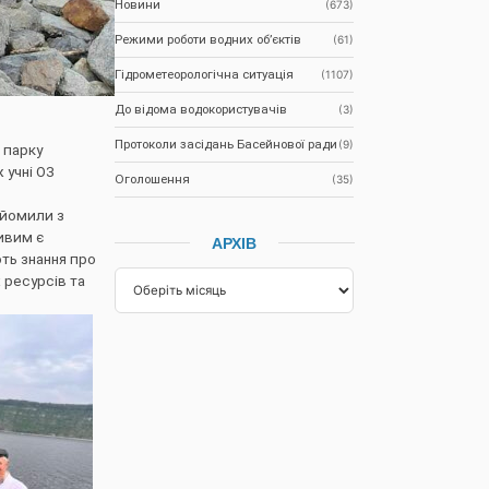
Новини
(673)
Режими роботи водних об’єктів
(61)
Гідрометеорологічна ситуація
(1107)
До відома водокористувачів
(3)
Протоколи засідань Басейнової ради
(9)
 парку
 учні ОЗ
Оголошення
(35)
айомили з
ивим є
АРХІВ
ть знання про
 ресурсів та