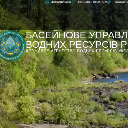
dpbuvr@dpbuvr.gov.ua
Приймальня: (0372) 51-14-56
Лабораторія: (
БАСЕЙНОВЕ УПРАВЛ
ВОДНИХ РЕСУРСІВ РІ
ДЕРЖАВНЕ АГЕНТСТВО ВОДНИХ РЕСУРСІВ УКР