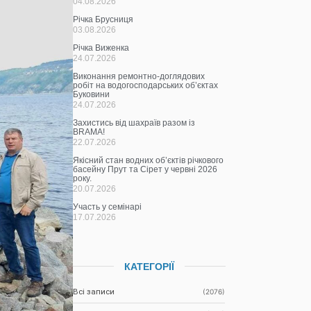
04.08.2026
Річка Брусниця
03.08.2026
Річка Виженка
24.07.2026
Виконання ремонтно-доглядових
робіт на водогосподарських об’єктах
Буковини
24.07.2026
Захистись від шахраїв разом із
BRAMA!
22.07.2026
Якісний стан водних об’єктів річкового
басейну Прут та Сірет у червні 2026
року.
20.07.2026
Участь у семінарі
17.07.2026
КАТЕГОРІЇ
Всі записи
(2076)