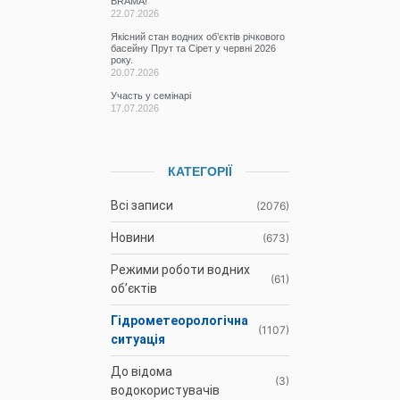
BRAMA!
22.07.2026
Якісний стан водних об’єктів річкового
басейну Прут та Сірет у червні 2026
року.
20.07.2026
Участь у семінарі
17.07.2026
КАТЕГОРІЇ
Всі записи
(2076)
Новини
(673)
Режими роботи водних
(61)
об’єктів
Гідрометеорологічна
(1107)
ситуація
До відома
(3)
водокористувачів