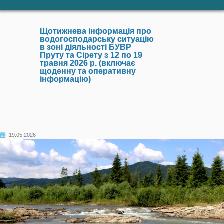
Щотижнева інформація про
водогосподарську ситуацію
в зоні діяльності БУВР
Пруту та Сірету з 12 по 19
травня 2026 р. (включає
щоденну та оперативну
інформацію)
19.05.2026