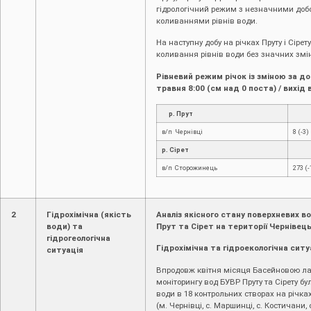
гідрологічний режим з незначними до
коливаннями рівнів води.
На наступну добу на річках Пруту і Сірет
коливання рівнів води без значних змі
Рівневий режим річок із зміною за до
травня 8:00 (см над 0 поста) / вихід 
р. Прут
в/п Чернівці
8 (-3)
р. Сірет
в/п Сторожинець
273 (-
2
Гідрохімічна (якість
Аналіз якісного стану поверхневих в
води) та
Прут та Сірет на території Чернівець
гідрогеологічна
Гідрохімічна та гідроекологічна ситу
ситуація
Впродовж квітня місяця Басейновою ла
моніторингу вод БУВР Пруту та Сірету бу
води в 18 контрольних створах на річках
(м. Чернівці, c. Маршинці, с. Костичани,