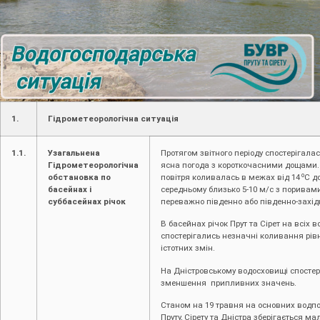
1.
Гідрометеорологічна ситуація
1.1.
Узагальнена
Протягом звітного періоду спостерігала
Гідрометеорологічна
ясна погода з короткочасними дощами.
о
обстановка по
повітря коливалась в межах від 14
С д
басейнах і
середньому близько 5-10 м/с з поривами
суббасейнах річок
переважно південно або південно-захід
В басейнах річок Прут та Сірет на всіх 
спостерігались незначні коливання рівн
істотних змін.
На Дністровському водосховищі спостер
зменшення припливних значень.
Станом на 19 травня на основних водпо
Пруту, Сірету та Дністра зберігається м