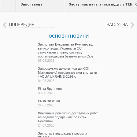
Виконавець
Заступник начальника відділу ТЕБ С
ПОПЕРЕДНЯ
НАСТУПНА
Dідбулася виїзна нарада d Усть-Путильській територіальній громаді щодо проведення руслорегулювання на річці Черемош.
Річка Герца
ОСНОВНІ НОВИНИ
Захистити Буковину та Румунію від
великої води: Україна та ЄС
запускають спільну систему
протипаводкової безпеки річки Сірет
05.08.2026
Запрошуємо долучитися до ХХІІІ
Міжнародної спеціалізованої виставки
«AQUA UKRAINE-2026».
04.08.2026
Річка Брусниця
03.08.2026
Річка Виженка
24.07.2026
Виконання ремонтно-доглядових робіт
на водогосподарських об’єктах
Буковини
24.07.2026
Захистись від шахраїв разом із