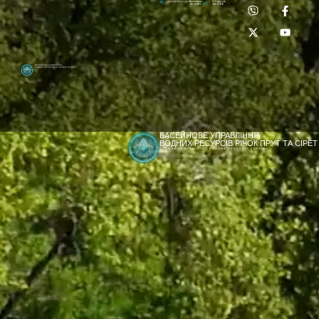
Приймальня:
Лабораторія:
dpbuvr@dpbuvr.gov.ua
(0372) 51-14-56
(0372) 53-92-00
Басейнове управління
водних ресурсів річок Прут та Сірет
БАСЕЙНОВЕ УПРАВЛІННЯ
ВОДНИХ РЕСУРСІВ РІЧОК ПРУТ ТА СІРЕТ
ДЕРЖАВНЕ АГЕНТСТВО ВОДНИХ РЕСУРСІВ УКРАЇНИ
[newyear_garland]