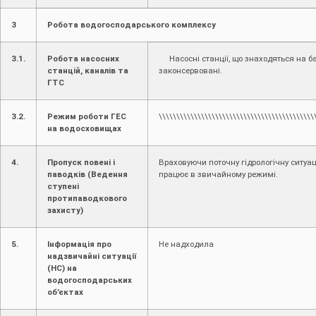
3
Робота водогосподарського комплексу
3.1.
Робота насосних
Насосні станції, що знаходяться на ба
станцій, каналів та
законсервовані.
ГТС
3.2.
Режим роботи ГЕС
\\\\\\\\\\\\\\\\\\\\\\\\\\\\\\\\\\\\\\\\\\\\
на водосховищах
4.
Пропуск повені і
Враховуючи поточну гідрологічну ситуац
паводків (Ведення
працює в звичайному режимі.
ступені
протипаводкового
захисту)
5.
Інформація про
Не надходила
надзвичайні ситуації
(НС) на
водогосподарських
об’єктах