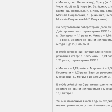
с.Магала, смт. Неполоківці), Сірету (м. 
Черепківці) та Дністра (м. Заліщики, с. М
Камянець-Подільський, с. Кормань, с.На
Могилів-Подільський, с. Цикинівка, Ямп
Могилів-Подільське МКП Водоканал).
За результатами лабораторних досліджен
Дністер виявлено перевищення БСК 5 в 
м. Заліщики – 1,1 раза, м. Митків – 1,16 
1,16 разів. Завислі речовини коливають
мг/дм 3 до 25,0 мг/дм 3 .
В суббасейні річки Прут виявлено пер
речовин в створі: с. Костичани – 1,24 р
1,28 разів; перевищення БСК 5 :
с.Магала – 1,13 разів, с. Маршинці – 1,06
Костичани – 1,03 раза. Завислі речови
межах від 11,0 мг/дм 3 до 32,0 мг/дм 3 .
В суббасейні річки Сірет не виявлено п
завислі речовини коливаються в межах 
16,0 мг/дм 3 .
Усі інші показники якості води знаход
норми гранично допустимої концентраці