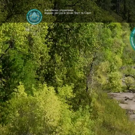
Басейнове управління
водних ресурсів річок Прут та Сірет
[newyear_garland]