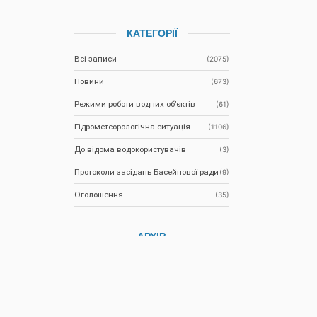
КАТЕГОРІЇ
Всі записи
(2075)
Новини
(673)
Режими роботи водних об’єктів
(61)
Гідрометеорологічна ситуація
(1106)
До відома водокористувачів
(3)
Протоколи засідань Басейнової ради
(9)
Оголошення
(35)
АРХІВ