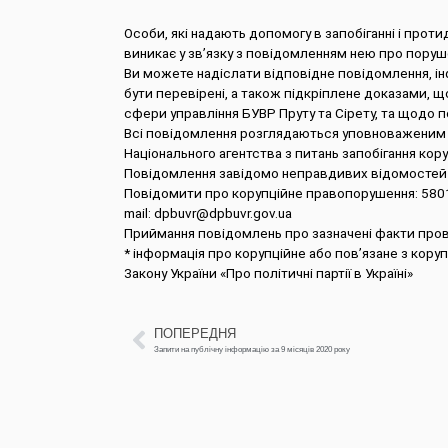
Особи, які надають допомогу в запобіганні і проти
виникає у зв’язку з повідомленням нею про поруше
Ви можете надіслати відповідне повідомлення, інф
бути перевірені, а також підкріплене доказами, щ
сфери управління БУВР Пруту та Сірету, та щодо п
Всі повідомлення розглядаються уповноваженим п
Національного агентства з питань запобігання кору
Повідомлення завідомо неправдивих відомостей 
Повідомити про корупційне правопорушення: 58013 м
mail:
dpbuvr@dpbuvr.gov.ua
Приймання повідомлень про зазначені факти прово
* інформація про корупційне або пов’язане з кору
Закону України «Про політичні партії в Україні»
ПОПЕРЕДНЯ
Запити на публічну інформацію за 9 місяців 2020 року