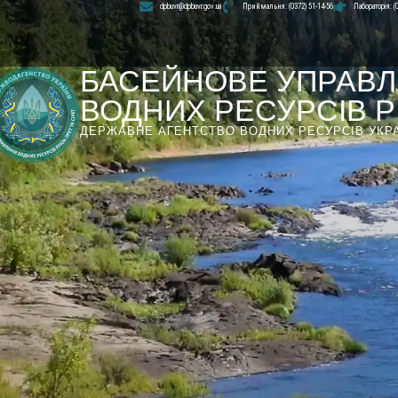
dpbuvr@dpbuvr.gov.ua
Приймальня: (0372) 51-14-56
Лабораторія: (
БАСЕЙНОВЕ УПРАВЛ
ВОДНИХ РЕСУРСІВ РІ
ДЕРЖАВНЕ АГЕНТСТВО ВОДНИХ РЕСУРСІВ УКР