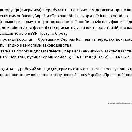
дії корупції (викривачі), перебувають під захистом держави, право на
ння вимог Закону України «Про запобігання корупції» іншою особою.
ормація в якому стосується конкретної особи та містить фактичні да
одо керівників та фахівців підприємств, установ та організацій, що н
осадових осіб БУВР Пруту та Сірету.
ротидії коропції – Орлецьким Сергієм Іллічем та передаються пра
пції згідно з вимогами законодавства.
тягне за собою відповідальність, передбачену чинним законодавств
. Чернівці, вулиця Героїв Майдану, 194-Б; тел.: (03722) 51-14-56; e-
диться у робочий час щодня, крім вихідних, а на електронну пошту 
пцією правопорушення, інше порушення Закону України «Про запобігання
Засідання Басейнової 