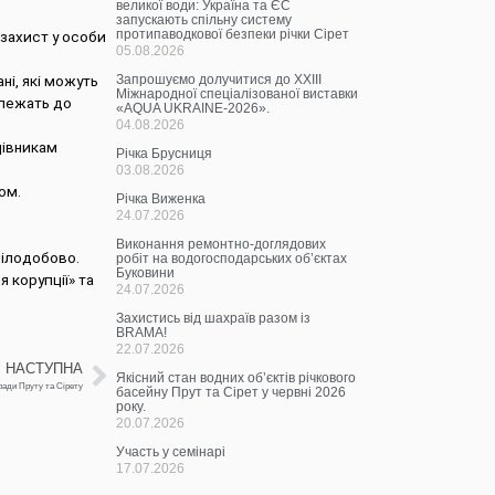
великої води: Україна та ЄС
запускають спільну систему
протипаводкової безпеки річки Сірет
 захист у особи
05.08.2026
ні, які можуть
Запрошуємо долучитися до ХХІІІ
Міжнародної спеціалізованої виставки
алежать до
«AQUA UKRAINE-2026».
04.08.2026
цівникам
Річка Брусниця
03.08.2026
ом.
Річка Виженка
24.07.2026
Виконання ремонтно-доглядових
цілодобово.
робіт на водогосподарських об’єктах
Буковини
 корупції» та
24.07.2026
Захистись від шахраїв разом із
BRAMA!
22.07.2026
НАСТУПНА
Якісний стан водних об’єктів річкового
ради Пруту та Сірету
басейну Прут та Сірет у червні 2026
року.
20.07.2026
Участь у семінарі
17.07.2026