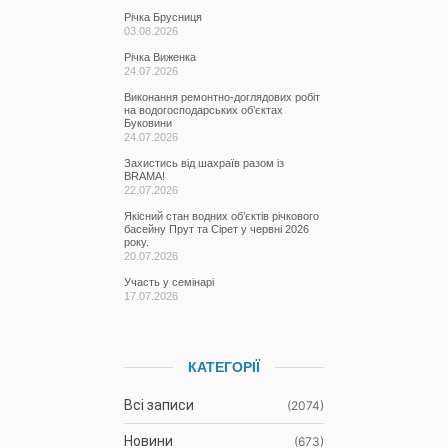
Річка Брусниця
03.08.2026
Річка Виженка
24.07.2026
Виконання ремонтно-доглядових робіт
на водогосподарських об’єктах
Буковини
24.07.2026
Захистись від шахраїв разом із
BRAMA!
22.07.2026
Якісний стан водних об’єктів річкового
басейну Прут та Сірет у червні 2026
року.
20.07.2026
Участь у семінарі
17.07.2026
КАТЕГОРІЇ
Всі записи
(2074)
Новини
(673)