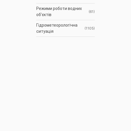
Режими роботи водних
(61)
об’єктів
Гідрометеорологічна
(1105)
ситуація
До відома
(3)
водокористувачів
Протоколи засідань
(9)
Басейнової ради
Оголошення
(35)
АРХІВ