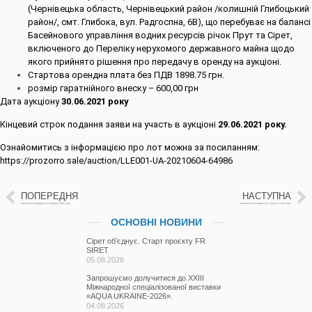
(Чернівецька область, Чернівецький район /колишній Глибоцький
район/, смт. Глибока, вул. Радгоспна, 6В), що перебуває на балансі
Басейнового управління водних ресурсів річок Прут та Сірет,
включеного до Переліку нерухомого державного майна щодо
якого прийнято рішення про передачу в оренду на аукціоні.
Стартова орендна плата без ПДВ 1898.75 грн.
розмір гаратнійного внеску – 600,00 грн
Дата аукціону
30.06.2021 року
Кінцевий строк подання заяви на участь в аукціоні
29.06.2021 року.
Ознайомитись з інформацією про лот можна за посиланням:
https://prozorro.sale/auction/LLE001-UA-20210604-64986
ПОПЕРЕДНЯ
НАСТУПНА
Звернення громадян за 1 квартал 2021 року
Звернення громадян за 1 півріччя 2021 року
ОСНОВНІ НОВИНИ
Сірет об’єднує. Старт проєкту FR
SIRET
05.08.2026
Запрошуємо долучитися до ХХІІІ
Міжнародної спеціалізованої виставки
«AQUA UKRAINE-2026».
04.08.2026