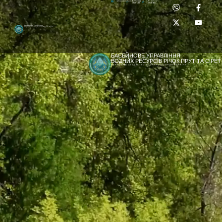
Приймальня:
Лабораторія:
dpbuvr@dpbuvr.gov.ua
(0372) 51-14-56
(0372) 53-92-00
Басейнове управління
водних ресурсів річок Прут та Сірет
БАСЕЙНОВЕ УПРАВЛІННЯ
ВОДНИХ РЕСУРСІВ РІЧОК ПРУТ ТА СІРЕТ
ДЕРЖАВНЕ АГЕНТСТВО ВОДНИХ РЕСУРСІВ УКРАЇНИ
[newyear_garland]