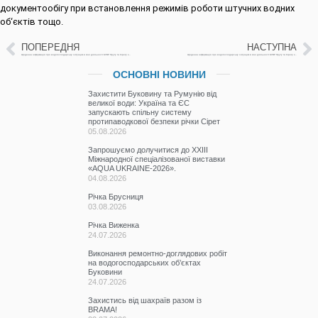
документообігу при встановлення режимів роботи штучних водних
об‘єктів тощо.
ПОПЕРЕДНЯ
НАСТУПНА
Щоденна інформація про водогосподарську ситуацію в зоні діяльності БУВР Пруту та Сірету за 02 лютого 2023 р.
Щоденна інформація про водогосподарську ситуацію в зоні діяльності БУВР Пруту та Сірету за 03 лютого 2023 р.
ОСНОВНІ НОВИНИ
Захистити Буковину та Румунію від
великої води: Україна та ЄС
запускають спільну систему
протипаводкової безпеки річки Сірет
05.08.2026
Запрошуємо долучитися до ХХІІІ
Міжнародної спеціалізованої виставки
«AQUA UKRAINE-2026».
04.08.2026
Річка Брусниця
03.08.2026
Річка Виженка
24.07.2026
Виконання ремонтно-доглядових робіт
на водогосподарських об’єктах
Буковини
24.07.2026
Захистись від шахраїв разом із
BRAMA!