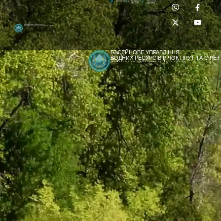
Приймальня:
Лабораторія:
dpbuvr@dpbuvr.gov.ua
(0372) 51-14-56
(0372) 53-92-00
Басейнове управління
водних ресурсів річок Прут та Сірет
БАСЕЙНОВЕ УПРАВЛІННЯ
ВОДНИХ РЕСУРСІВ РІЧОК ПРУТ ТА СІРЕТ
ДЕРЖАВНЕ АГЕНТСТВО ВОДНИХ РЕСУРСІВ УКРАЇНИ
[newyear_garland]