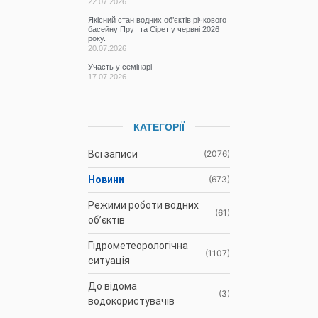
22.07.2026
Якісний стан водних об’єктів річкового
басейну Прут та Сірет у червні 2026
року.
20.07.2026
Участь у семінарі
17.07.2026
КАТЕГОРІЇ
Всі записи
(2076)
Новини
(673)
Режими роботи водних
(61)
об’єктів
Гідрометеорологічна
(1107)
ситуація
До відома
(3)
водокористувачів