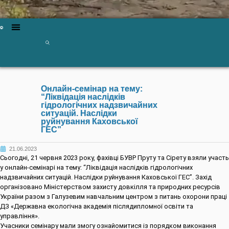
Онлайн-семінар на тему:
“Ліквідація наслідків
гідрологічних надзвичайних
ситуацій. Наслідки
руйнування Каховської
ГЕС”
21.06.2023
Сьогодні, 21 червня 2023 року, фахівці БУВР Пруту та Сірету взяли участь
у онлайн-семінарі на тему: “Ліквідація наслідків гідрологічних
надзвичайних ситуацій. Наслідки руйнування Каховської ГЕС”. Захід
організовано Міністерством захисту довкілля та природних ресурсів
України разом з Галузевим навчальним центром з питань охорони праці
ДЗ «Державна екологічна академія післядипломної освіти та
управління».
Учасники семінару мали змогу ознайомитися із порядком виконання