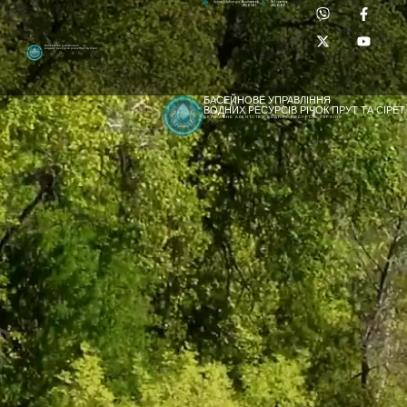
Приймальня:
Лабораторія:
dpbuvr@dpbuvr.gov.ua
(0372) 51-14-56
(0372) 53-92-00
Басейнове управління
водних ресурсів річок Прут та Сірет
БАСЕЙНОВЕ УПРАВЛІННЯ
ВОДНИХ РЕСУРСІВ РІЧОК ПРУТ ТА СІРЕТ
ДЕРЖАВНЕ АГЕНТСТВО ВОДНИХ РЕСУРСІВ УКРАЇНИ
[newyear_garland]