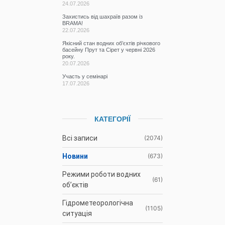
24.07.2026
Захистись від шахраїв разом із
BRAMA!
22.07.2026
Якісний стан водних об’єктів річкового
басейну Прут та Сірет у червні 2026
року.
20.07.2026
Участь у семінарі
17.07.2026
КАТЕГОРІЇ
Всі записи
(2074)
Новини
(673)
Режими роботи водних
(61)
об’єктів
Гідрометеорологічна
(1105)
ситуація