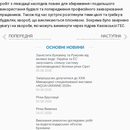
робіт з ліквідації наслідків повені для збереження і подальшого
використання будівлі та попередження професійного захворювання
працівників. Також під час зустрічі розглянули теми цвілі та грибку в
будівлях; хвороб, що викликаються пліснявою. Зокрема було звернено
увагу і на хвороби, які можуть виникнути через підрив Каховської ГЕС.
ПОПЕРЕДНЯ
НАСТУПНА
Гідрологічна інформація щодо проходження дощового паводку на р. Дністер, Прут та Сірет
Щоденна інформація про водогосподарську ситуацію в зоні діяльності БУВР Пруту та Сірету за 21 червня 2023 р.
ОСНОВНІ НОВИНИ
Захистити Буковину та Румунію від
великої води: Україна та ЄС
запускають спільну систему
протипаводкової безпеки річки Сірет
05.08.2026
Запрошуємо долучитися до ХХІІІ
Міжнародної спеціалізованої виставки
«AQUA UKRAINE-2026».
04.08.2026
Річка Брусниця
03.08.2026
Річка Виженка
24.07.2026
Виконання ремонтно-доглядових робіт
на водогосподарських об’єктах
Буковини