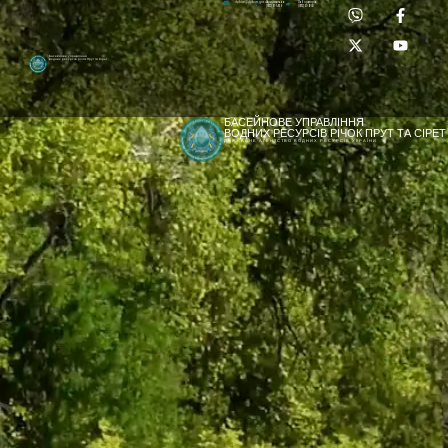
Приймальня:
Лабораторія:
dpbuvr@dpbuvr.gov.ua
(0372) 51-14-56
(0372) 53-92-00
Басейнове управління
водних ресурсів річок Прут та Сірет
БАСЕЙНОВЕ УПРАВЛІННЯ
ВОДНИХ РЕСУРСІВ РІЧОК ПРУТ ТА СІРЕТ
ДЕРЖАВНЕ АГЕНТСТВО ВОДНИХ РЕСУРСІВ УКРАЇНИ
[newyear_garland]