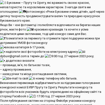
Буковини – Пруту та Сірету, які вражають своєю красою,
неповторністю та норовливим характером. З нагоди свята ми
оголошуємо
фотоконкурс «Річки Буковини очима дітей», щоб через
дитячу творчість продемонструвати велич та природню красу річок
буковинського краю.
Якщо Ви – юні фотомитці і полюбляєте відпочивати на берегах наших
річок, маєте фото
красивих краєвидів та хочете з усіма
поділитися цими світлинами, тоді цей конкурс саме для Вас.
Позмагатися за перемогу та отримати гарні подарунки можна при
дотриманні УМОВ фотоконкурсу:
вікова категорія 6-17 років;
надіслати свої фотороботи на електронну адресу
dpbuvr@gmail.com в термін до
9:00 год. 27 червня 2023 року;
додатково вказати:
– прізвище, ім’я, по батькові та вік,
– адресу проживання,
– назву річки та місце розташування світлини,
–
e-mail та свій
номер телефону або батьків.
Визначення переможців відбуватиметься за підсумками голосування
конкурсної комісії БУВР Пруту та Сірету. Результати конкурсу та
фотороботи всіх учасників будуть оприлюднені на офіційному сайті та
сторінці Facebook о
17:00 год. 27 червня 2023 року.
Після публікування світлин на сторінці Фейсбук учасники конкурсу