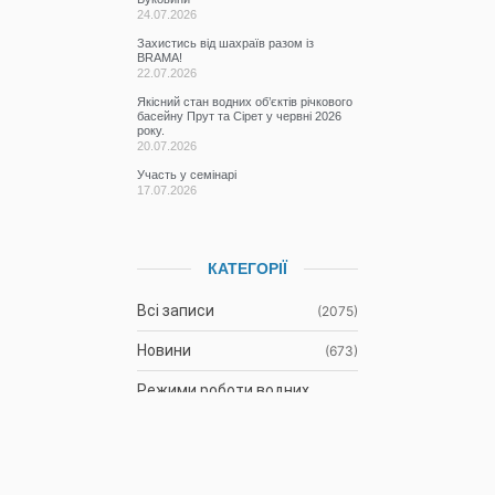
24.07.2026
Захистись від шахраїв разом із
BRAMA!
22.07.2026
Якісний стан водних об’єктів річкового
басейну Прут та Сірет у червні 2026
року.
20.07.2026
Участь у семінарі
17.07.2026
КАТЕГОРІЇ
Всі записи
(2075)
Новини
(673)
Режими роботи водних
(61)
об’єктів
Гідрометеорологічна
(1106)
ситуація