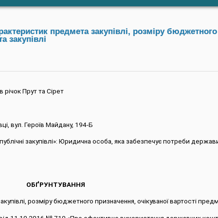
актеристик предмета закупівлі, розміру бюджетного
а закупівлі
 річок Прут та Сірет
вці, вул. Героїв Майдану, 194-Б
ро публічні закупівлі»: Юридична особа, яка забезпечує потреби держав
ОБҐРУНТУВАННЯ
акупівлі, розміру бюджетного призначення, очікуваної вартості предм