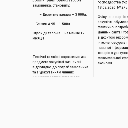
роботи транспортних засобів
господарства Укра
замовника, становить:
18.02.2020 № 275
– Дизельне паливо – 3 000л.
Очікувана вартіст
закупівлі обумов
– Бензин А-95 – 1 500л.
фактичної потреб
даними сайта Proz
Строк дії талонів – не менше 12
відкритою інформ
місяців.
інтернет-ресурсів 
наявної інформаці
товарів з урахув
Технічні та якісні характеристики
максимальної ефек
предмета закупівлі визначені
економії.
відповідно до потреб замовника
та з урахуванням чинних
Технічних регламентів щодо
Розмір бюджетно
таких товарів.
призначення, виз
відповідно до ро
кошторису та про
обсягів використ
2025 рік.