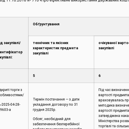
ни від 11.10.2016 № 710 «Про ефективне використання державних кошті
Обґрунтування
д закупівлі/
технічних та якісних
очікуваної варт
характеристик предмета
закупівлі
ентифікатор
закупівлі
купівлі:
5
6
дкриті торги з
Під час визначенн
обливостями/
вартості предмета
Термін постачання — з дати
враховувалась пр
-2025-04-28-
укладання договору по 31
методика визначе
9603-a
грудня 2025р.
вартості предмета
затверджена нак
Обсяг, необхідний для
Міністерства розв
забезпечення безперебійної
торгівлі та сільсь