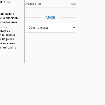
їни від
Оголошення
(35)
.
ь предмета
АРХІВ
лена аналізом
и Замовника,
orro,
ацією з
та аналізом
ї на ринку
анням вимог
тивності та
го
начений
зрахунку до
гнозованих
ання палива на