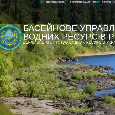
dpbuvr@dpbuvr.gov.ua
Приймальня: (0372) 51-14-56
Лабораторія: (
БАСЕЙНОВЕ УПРАВЛ
ВОДНИХ РЕСУРСІВ РІ
ДЕРЖАВНЕ АГЕНТСТВО ВОДНИХ РЕСУРСІВ УКР