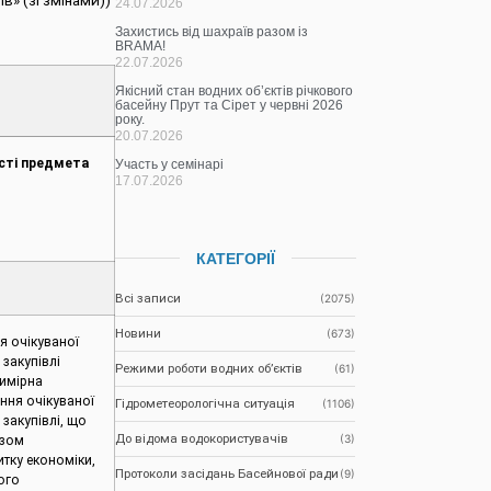
в» (зі змінами))
24.07.2026
Захистись від шахраїв разом із
BRAMA!
22.07.2026
Якісний стан водних об’єктів річкового
басейну Прут та Сірет у червні 2026
року.
20.07.2026
ості предмета
Участь у семінарі
17.07.2026
КАТЕГОРІЇ
Всі записи
(2075)
Новини
(673)
я очікуваної
 закупівлі
Режими роботи водних об’єктів
(61)
имірна
ння очікуваної
Гідрометеорологічна ситуація
(1106)
 закупівлі, що
До відома водокористувачів
(3)
азом
итку економіки,
Протоколи засідань Басейнової ради
(9)
кого