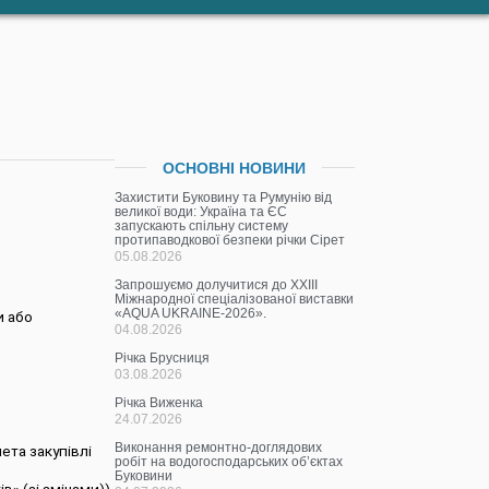
ОСНОВНІ НОВИНИ
Захистити Буковину та Румунію від
великої води: Україна та ЄС
запускають спільну систему
протипаводкової безпеки річки Сірет
05.08.2026
Запрошуємо долучитися до ХХІІІ
Міжнародної спеціалізованої виставки
«AQUA UKRAINE-2026».
и або
04.08.2026
Річка Брусниця
03.08.2026
Річка Виженка
24.07.2026
Виконання ремонтно-доглядових
ета закупівлі
робіт на водогосподарських об’єктах
Буковини