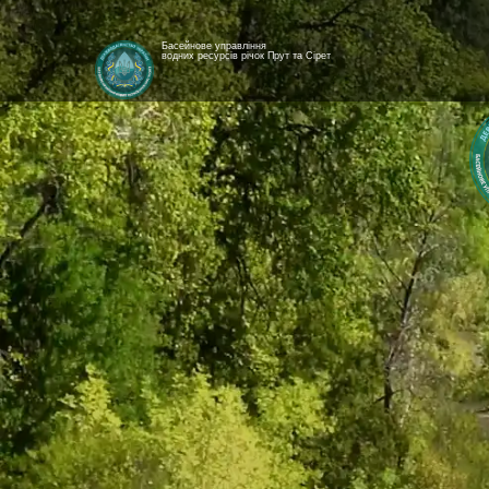
Басейнове управління
водних ресурсів річок Прут та Сірет
[newyear_garland]