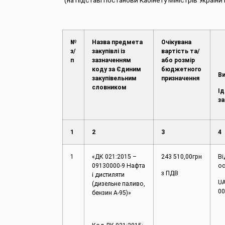
(на підставі постанови Кабінету Міністрів Украї
№
Назва предмета
Очікувана
з/
закупівлі із
вартість та/
п
зазначенням
або розмір
коду за Єдиним
бюджетного
Ви
закупівельним
призначення
словником
Ід
за
1
2
3
4
1
«ДК 021:2015 –
243 510,00грн
Ві
09130000-9 Нафта
ос
з ПДВ
і дистиляти
UA
(дизельне паливо,
00
бензин А-95)»