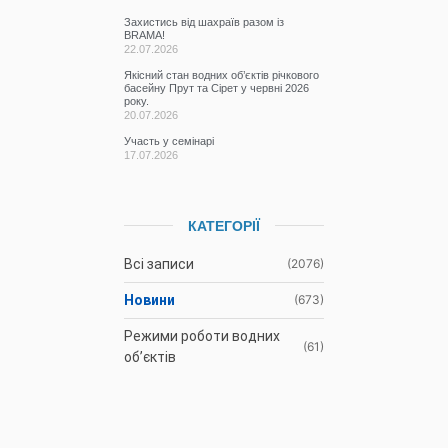
Захистись від шахраїв разом із
BRAMA!
22.07.2026
Якісний стан водних об’єктів річкового
басейну Прут та Сірет у червні 2026
року.
20.07.2026
Участь у семінарі
17.07.2026
КАТЕГОРІЇ
Всі записи
(2076)
Новини
(673)
Режими роботи водних
(61)
об’єктів
Гідрометеорологічна
(1107)
ситуація