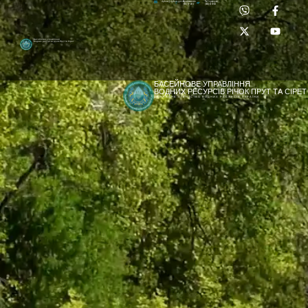
Приймальня:
Лабораторія:
dpbuvr@dpbuvr.gov.ua
(0372) 51-14-56
(0372) 53-92-00
Басейнове управління
водних ресурсів річок Прут та Сірет
БАСЕЙНОВЕ УПРАВЛІННЯ
ВОДНИХ РЕСУРСІВ РІЧОК ПРУТ ТА СІРЕТ
ДЕРЖАВНЕ АГЕНТСТВО ВОДНИХ РЕСУРСІВ УКРАЇНИ
[newyear_garland]