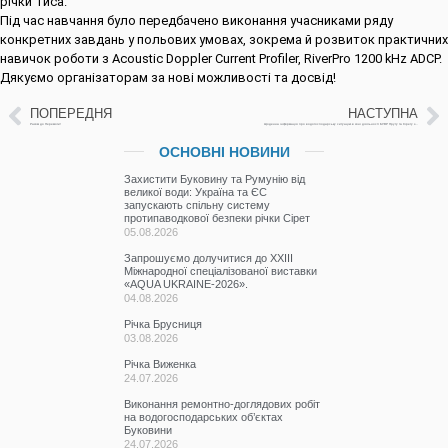
річки Тиса.
Під час навчання було передбачено виконання учасниками ряду
конкретних завдань у польових умовах, зокрема й розвиток практичних
навичок роботи з Acoustic Doppler Current Profiler, RiverPro 1200 kHz ADCP.
Дякуємо організаторам за нові можливості та досвід!
ПОПЕРЕДНЯ
НАСТУПНА
Разом до Перемоги!
Щоденна інформація про водогосподарську ситуацію в зоні діяльності БУВР Пруту та Сірету за 01 червня 2023 р.
ОСНОВНІ НОВИНИ
Захистити Буковину та Румунію від
великої води: Україна та ЄС
запускають спільну систему
протипаводкової безпеки річки Сірет
05.08.2026
Запрошуємо долучитися до ХХІІІ
Міжнародної спеціалізованої виставки
«AQUA UKRAINE-2026».
04.08.2026
Річка Брусниця
03.08.2026
Річка Виженка
24.07.2026
Виконання ремонтно-доглядових робіт
на водогосподарських об’єктах
Буковини
24.07.2026