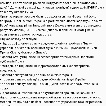
семінар “Ревіталізація річок як інструмент досягнення екологічних
цілей”. До участі у заході долучилася провідний гідротехнік БУВР Пруту
та Сірету Оксана Гунчак.
Організаторами зустрічі були громадська спілка «Всесвітній фонд
природи Україна» WWF-Україна в рамках діяльності напряму «Вода» та
Басейнова рада річки Тиса, спільно з Державним агентством водних
ресурсів України, БУВР Тиса та Центром підвищення кваліфікації
працівників водного господарства.
Під час заходу розгянули:
• гідроморфологічні зміни – водно-екологічна проблема Плану
управління річковим басейном Дунаю 2025-2030 (суббасейнів Тиси,
Прута, Сірету, Нижнього Дунаю);
• досвід WWF у відновленні безперервності течії річки Черемош
суббасейн Пруту;
• методика з відновлення гідроморфологічних характеристик
водотоків;
• досвід ренатуралізації водних об’єктів в Україні;
• проекти ренатуралізації водних об’єктів на півдні України;
• проекти ренатуралізації на річці Дунай, острів Свободи, Угорщина,
тощо.
Додатково, 31 травня 2023 року відбулося практичне навчання з
гідрологічних досліджень водних об’єктів із застосуванням сучасних
методик та приладів на базі Басейнового управління водних ресурсів