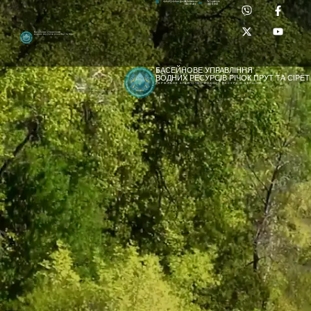
Приймальня:
Лабораторія:
dpbuvr@dpbuvr.gov.ua
(0372) 51-14-56
(0372) 53-92-00
Басейнове управління
водних ресурсів річок Прут та Сірет
БАСЕЙНОВЕ УПРАВЛІННЯ
ВОДНИХ РЕСУРСІВ РІЧОК ПРУТ ТА СІРЕТ
ДЕРЖАВНЕ АГЕНТСТВО ВОДНИХ РЕСУРСІВ УКРАЇНИ
[newyear_garland]