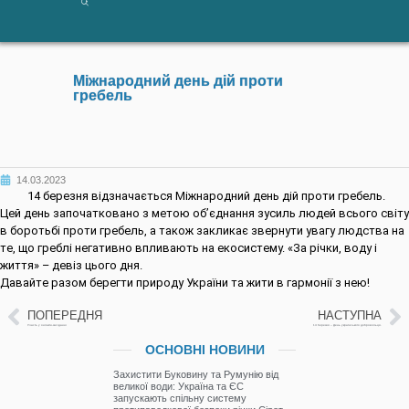
Міжнародний день дій проти
гребель
14.03.2023
14 березня відзначається Міжнародний день дій проти гребель.
Цей день започатковано з метою об’єднання зусиль людей всього світу
в боротьбі проти гребель, а також закликає звернути увагу людства на
те, що греблі негативно впливають на екосистему. «За річки, воду і
життя» – девіз цього дня.
Давайте разом берегти природу України та жити в гармонії з нею!
ПОПЕРЕДНЯ
НАСТУПНА
Участь у онлайн-засіданні
14 березня – День українського добровольця.
ОСНОВНІ НОВИНИ
Захистити Буковину та Румунію від
великої води: Україна та ЄС
запускають спільну систему