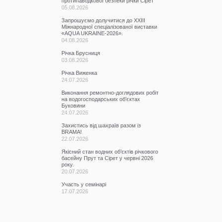
протипаводкової безпеки річки Сірет
05.08.2026
Запрошуємо долучитися до ХХІІІ
Міжнародної спеціалізованої виставки
«AQUA UKRAINE-2026».
04.08.2026
Річка Брусниця
03.08.2026
Річка Виженка
24.07.2026
Виконання ремонтно-доглядових робіт
на водогосподарських об’єктах
Буковини
24.07.2026
Захистись від шахраїв разом із
BRAMA!
22.07.2026
Якісний стан водних об’єктів річкового
басейну Прут та Сірет у червні 2026
року.
20.07.2026
Участь у семінарі
17.07.2026