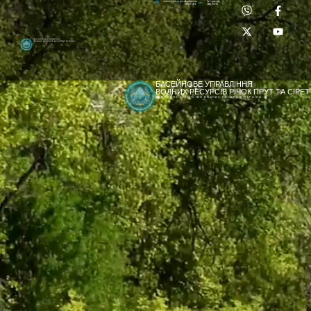
Приймальня:
Лабораторія:
dpbuvr@dpbuvr.gov.ua
(0372) 51-14-56
(0372) 53-92-00
Басейнове управління
водних ресурсів річок Прут та Сірет
БАСЕЙНОВЕ УПРАВЛІННЯ
ВОДНИХ РЕСУРСІВ РІЧОК ПРУТ ТА СІРЕТ
ДЕРЖАВНЕ АГЕНТСТВО ВОДНИХ РЕСУРСІВ УКРАЇНИ
[newyear_garland]