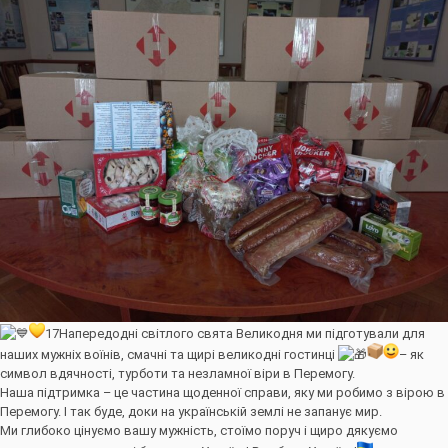
17
Напередодні світлого свята Великодня ми підготували для
наших мужніх воїнів, смачні та щирі великодні гостинці
– як
символ вдячності, турботи та незламної віри в Перемогу.
Наша підтримка – це частина щоденної справи, яку ми робимо з вірою в
Перемогу. І так буде, доки на українській землі не запанує мир.
Ми глибоко цінуємо вашу мужність, стоїмо поруч і щиро дякуємо