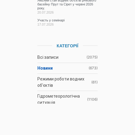
Якісний стан водних об’єктів річкового
басейну Прут та Сірет у червні 2026
року.
20.07.2026
Участь у семінарі
17.07.2026
КАТЕГОРІЇ
Всі записи
(2075)
Новини
(673)
Режими роботи водних
(61)
об’єктів
Гідрометеорологічна
(1106)
ситуація
До відома
(3)
водокористувачів
Протоколи засідань
(9)