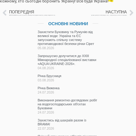
кожному, хто сьогодні боронить Україну! Все буде Україна!
ПОПЕРЕДНЯ
НАСТУПНА
ОБҐРУНТУВАННЯ технічних та якісних характеристик предмета закупівлі, розміру бюджетного призначення, очікуваної вартості предмета закупівлі
До Дня довкілля та Великодніх свят – з турботою про чистоту та природу!
ОСНОВНІ НОВИНИ
Захистити Буковину та Румунію від
великої води: Україна та ЄС
запускають спільну систему
протипаводкової безпеки річки Сірет
05.08.2026
Запрошуємо долучитися до ХХІІІ
Міжнародної спеціалізованої виставки
«AQUA UKRAINE-2026».
04.08.2026
Річка Брусниця
03.08.2026
Річка Виженка
24.07.2026
Виконання ремонтно-доглядових робіт
на водогосподарських об’єктах
Буковини
24.07.2026
Захистись від шахраїв разом із
BRAMA!
22.07.2026