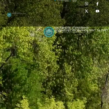
Приймальня:
Лабораторія:
dpbuvr@dpbuvr.gov.ua
(0372) 51-14-56
(0372) 53-92-00
Басейнове управління
водних ресурсів річок Прут та Сірет
БАСЕЙНОВЕ УПРАВЛІННЯ
ВОДНИХ РЕСУРСІВ РІЧОК ПРУТ ТА СІРЕТ
ДЕРЖАВНЕ АГЕНТСТВО ВОДНИХ РЕСУРСІВ УКРАЇНИ
[newyear_garland]