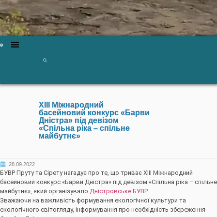
ХІІІ Міжнародний
басейновий конкурс «Барви
Дністра» під девізом
«Спільна ріка – спільне
майбутнє»
28.09.2022
БУВР Пруту та Сірету нагадує про те, що триває ХІІІ Міжнародний
басейновий конкурс «Барви Дністра» під девізом «Спільна ріка – спільне
майбутнє», який організувало
Дністровське БУВР
Зважаючи на важливість формування екологічної культури та
екологічного світогляду, інформування про необхідність збереження