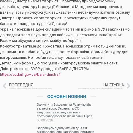
басейну Дністра через творчість, практичну природоохоронну
діяльність, культуру і традиції України та Молдови ми запрошуємо
взяти участь у конкурсі усіх зацікавлених і небайдужих жителів басейну
Дністра. Проявіть свою творчість презентуючи природну красу і
багатство ландшафту річки Дністер!
Україна переживає дуже складний час та ми віримо в ЗСУ і закликаємо
докладати власні зусилля для наближення перемоги нашої країни!
Разом ми збудуємо квітуче майбутнє України!
Конкурс триватиме до 15 жовтня. Переможці отримають цінні призи,
дипломи та особисто будуть запрошені організаторами Конкурсу для
нагородження. Не проґавте шансу показати свій талант!
Детальну інформацію про умови конкурсу можна знайти на сайті
Дністровського БУВР у розділі «БАРВИ ДНІСТРА»:
https://vodaif.gov.ua/barvi-dnistra/
ПОПЕРЕДНЯ
НАСТУПНА
Меліоративний форум «Комплексна реформа в секторі гідротехнічної меліорації України»
Щотижнева інформація про водогосподарську ситуацію в зоні діяльності БУВР Пруту та Сірету за 28 вересня 2022р.
ОСНОВНІ НОВИНИ
Захистити Буковину та Румунію від
великої води: Україна та ЄС
запускають спільну систему
протипаводкової безпеки річки Сірет
05.08.2026
Запрошуємо долучитися до ХХІІІ
Міжнародної спеціалізованої виставки