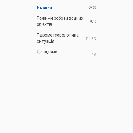
Новини
(673)
Режими роботи водних
(61)
об’єктів
Гідрометеорологічна
(1107)
ситуація
До відома
(3)
водокористувачів
Протоколи засідань
(9)
Басейнової ради
Оголошення
(35)
АРХІВ