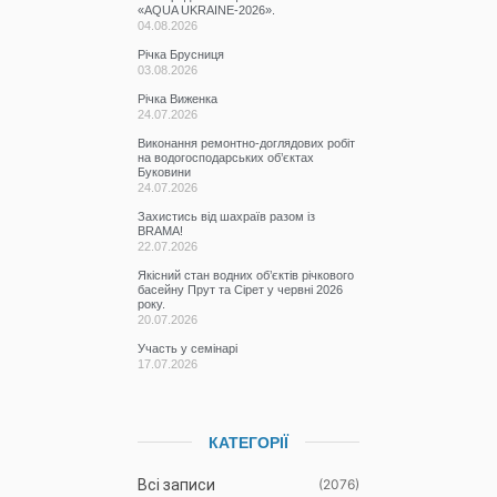
«AQUA UKRAINE-2026».
04.08.2026
Річка Брусниця
03.08.2026
Річка Виженка
24.07.2026
Виконання ремонтно-доглядових робіт
на водогосподарських об’єктах
Буковини
24.07.2026
Захистись від шахраїв разом із
BRAMA!
22.07.2026
Якісний стан водних об’єктів річкового
басейну Прут та Сірет у червні 2026
року.
20.07.2026
Участь у семінарі
17.07.2026
КАТЕГОРІЇ
Всі записи
(2076)