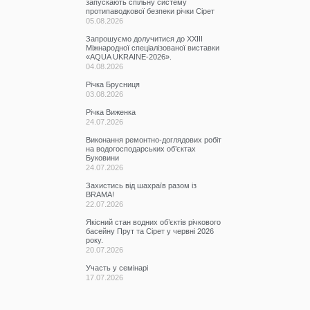
запускають спільну систему
протипаводкової безпеки річки Сірет
05.08.2026
Запрошуємо долучитися до ХХІІІ
Міжнародної спеціалізованої виставки
«AQUA UKRAINE-2026».
04.08.2026
Річка Брусниця
03.08.2026
Річка Виженка
24.07.2026
Виконання ремонтно-доглядових робіт
на водогосподарських об’єктах
Буковини
24.07.2026
Захистись від шахраїв разом із
BRAMA!
22.07.2026
Якісний стан водних об’єктів річкового
басейну Прут та Сірет у червні 2026
року.
20.07.2026
Участь у семінарі
17.07.2026