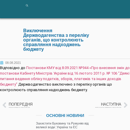
Виключення
Держводагенства з переліку
органів, що контролюють
справляння надходжень
бюджету
08.08.2021
Відповідно до
Постанови КМУ від 8.09.2021 №944 «Про внесення змін до
постанови Кабінету Міністрів України від 16 лютого 2011 р. № 106 “Деякі
питання ведення обліку податків, зборів, платежів та інших доходів
бюджету”
Держводагенство виключено з переліку органів що
контролюють справляння надходжень бюджету.
ПОПЕРЕДНЯ
НАСТУПНА
Звернення громадян за 1 півріччя 2021 року
Запити на публічну інформацію за 1 півріччя 2021 року
ОСНОВНІ НОВИНИ
Захистити Буковину та Румунію від
великої води: Україна та ЄС