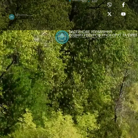
Приймальня:
Лабораторія:
dpbuvr@dpbuvr.gov.ua
(0372) 51-14-56
(0372) 53-92-00
Басейнове управління
водних ресурсів річок Прут та Сірет
БАСЕЙНОВЕ УПРАВЛІННЯ
ВОДНИХ РЕСУРСІВ РІЧОК ПРУТ ТА СІРЕТ
ДЕРЖАВНЕ АГЕНТСТВО ВОДНИХ РЕСУРСІВ УКРАЇНИ
[newyear_garland]