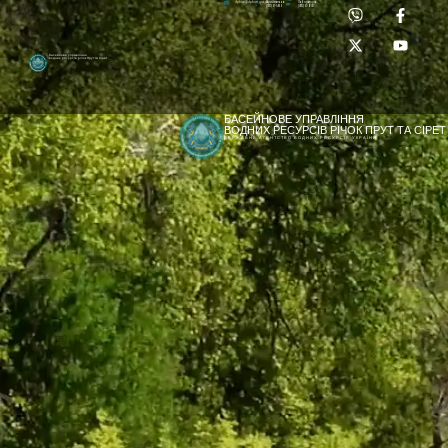
Приймальня:
Лабораторія:
dpbuvr@dpbuvr.gov.ua
(0372) 51-14-56
(0372) 53-92-00
Басейнове управління
водних ресурсів річок Прут та Сірет
БАСЕЙНОВЕ УПРАВЛІННЯ
ВОДНИХ РЕСУРСІВ РІЧОК ПРУТ ТА СІРЕТ
ДЕРЖАВНЕ АГЕНТСТВО ВОДНИХ РЕСУРСІВ УКРАЇНИ
[newyear_garland]