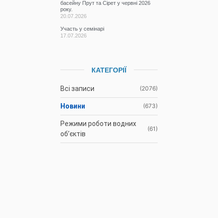
басейну Прут та Сірет у червні 2026
року.
20.07.2026
Участь у семінарі
17.07.2026
КАТЕГОРІЇ
Всі записи
(2076)
Новини
(673)
Режими роботи водних
(61)
об’єктів
Гідрометеорологічна
(1107)
ситуація
До відома
(3)
водокористувачів
Протоколи засідань
(9)
Басейнової ради