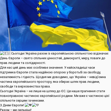
Сьогодні Україна разом із європейською спільнотою відзначає
День Європи – свято спільних цінностей, демократії, миру, поваги до
прав людини та солідарності.
Для нас цей день має особливе значення. У найскладніші часи
підтримка Європи стала надійною опорою у боротьбі за свободу,
незалежність і гідність. Щодня ми доводимо, що Україна – невід’ємна
частина європейського простору, яка обирає шлях прав людини,
свободи та верховенства права.
Сьогодні Україна – не лише на шляху до ЄС. Це наше прагнення стати
повноправною частиною європейської родини. Ми вже є частиною цієї
спільноти серцем і вчинками.
З Днем Європи!
Разом – ми сильніші!