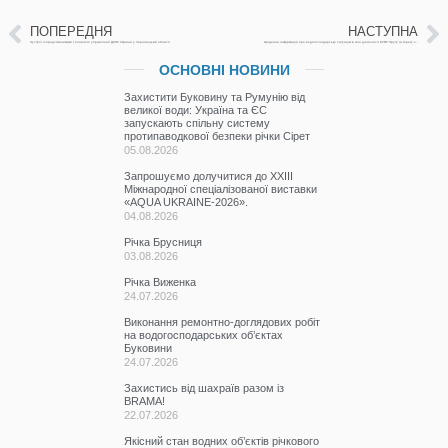
ПОПЕРЕДНЯ
НАСТУПНА
Зустріч із представниками Головного управління ДСНС України у Чернівецькій області
Щоденна інформація про водогосподарську ситуацію в зоні діяльності БУВР Пруту та Сірету за 12 травня 2025р. (включає щоденну та оперативну інформацію)
ОСНОВНІ НОВИНИ
Захистити Буковину та Румунію від
великої води: Україна та ЄС
запускають спільну систему
протипаводкової безпеки річки Сірет
05.08.2026
Запрошуємо долучитися до ХХІІІ
Міжнародної спеціалізованої виставки
«AQUA UKRAINE-2026».
04.08.2026
Річка Брусниця
03.08.2026
Річка Виженка
24.07.2026
Виконання ремонтно-доглядових робіт
на водогосподарських об’єктах
Буковини
24.07.2026
Захистись від шахраїв разом із
BRAMA!
22.07.2026
Якісний стан водних об’єктів річкового