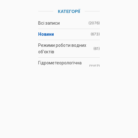
КАТЕГОРІЇ
Всі записи
(2076)
Новини
(673)
Режими роботи водних
(61)
об’єктів
Гідрометеорологічна
(1107)
ситуація
До відома
(3)
водокористувачів
Протоколи засідань
(9)
Басейнової ради
Оголошення
(35)
АРХІВ