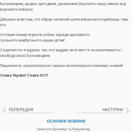
Батьківщини, щодня, щогодини, щохвилини боронять нашу землю від
ворожого війська.
Дякуємо всім тим, хто обрав нелегкий шлях військовослужбовця, тим,
хто
готовий пожертвувати собою заради щасливого
і вільного майбутнього наших дітей!
З вдячністю згадуємо тих, хто віддав своє життя за незалежність і
свободу своєї Батьківщини.
Пишаємося, захоплюємося і низько вклоняємося кожному і кожній!
Слава Україні! Слава ЗСУ!
ПОПЕРЕДНЯ
НАСТУПНА
Щотижнева інформація про водогосподарську ситуацію в зоні діяльності БУВР Пруту та Сірету з 29 листопада по 06 грудня 2022 р.
Щоденна інформація про водогосподарську ситуацію в зоні діяльності БУВР Пруту та Сірету за 07 грудня 2022р.
ОСНОВНІ НОВИНИ
Захистити Буковину та Румунію від