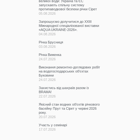
великої води: Україна та ЄС
запускають спільну систему
протипаводкової безпеки річки Сірет
05.08.2026
Запрошуємо долучитися до ХХІІІ
Міжнародної спеціалізованої виставки
«AQUA UKRAINE-2026».
04.08.2026
Річка Брусниця
03.08.2026
Річка Виженка
24.07.2026
Виконання ремонтно-доглядових робіт
на водогосподарських об’єктах
Буковини
24.07.2026
Захистись від шахраїв разом із
BRAMA!
22.07.2026
Якісний стан водних об’єктів річкового
басейну Прут та Сірет у червні 2026
року.
20.07.2026
Участь у семінарі
17.07.2026