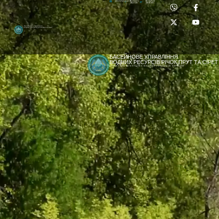
Приймальня:
Лабораторія:
dpbuvr@dpbuvr.gov.ua
(0372) 51-14-56
(0372) 53-92-00
Басейнове управління
водних ресурсів річок Прут та Сірет
БАСЕЙНОВЕ УПРАВЛІННЯ
ВОДНИХ РЕСУРСІВ РІЧОК ПРУТ ТА СІРЕТ
ДЕРЖАВНЕ АГЕНТСТВО ВОДНИХ РЕСУРСІВ УКРАЇНИ
[newyear_garland]