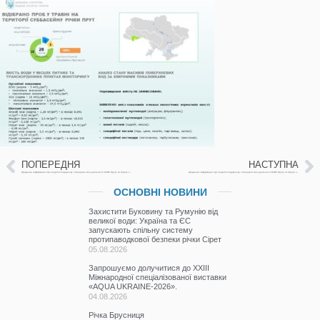
ПОПЕРЕДНЯ
НАСТУПНА
Щоденна інформація про водогосподарську ситуацію в зоні діяльності БУВР Пруту та Сірету за 18 червня 2026 р. (включає щоденну та оперативну інформацію)
Щоденна інформація про водогосподарську ситуацію в зоні діяльності БУВР Пруту та Сірету за 19 червня 2026 р. (включає щоденну та оперативну інформацію)
ОСНОВНІ НОВИНИ
Захистити Буковину та Румунію від
великої води: Україна та ЄС
запускають спільну систему
протипаводкової безпеки річки Сірет
05.08.2026
Запрошуємо долучитися до ХХІІІ
Міжнародної спеціалізованої виставки
«AQUA UKRAINE-2026».
04.08.2026
Річка Брусниця