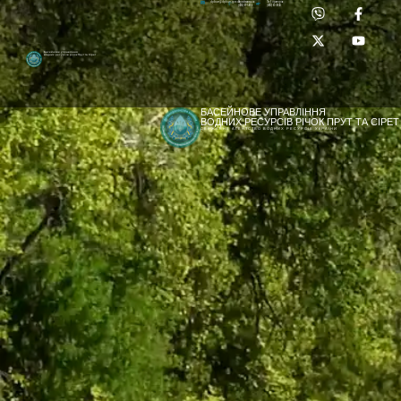
Приймальня:
Лабораторія:
dpbuvr@dpbuvr.gov.ua
(0372) 51-14-56
(0372) 53-92-00
Басейнове управління
водних ресурсів річок Прут та Сірет
БАСЕЙНОВЕ УПРАВЛІННЯ
ВОДНИХ РЕСУРСІВ РІЧОК ПРУТ ТА СІРЕТ
ДЕРЖАВНЕ АГЕНТСТВО ВОДНИХ РЕСУРСІВ УКРАЇНИ
[newyear_garland]