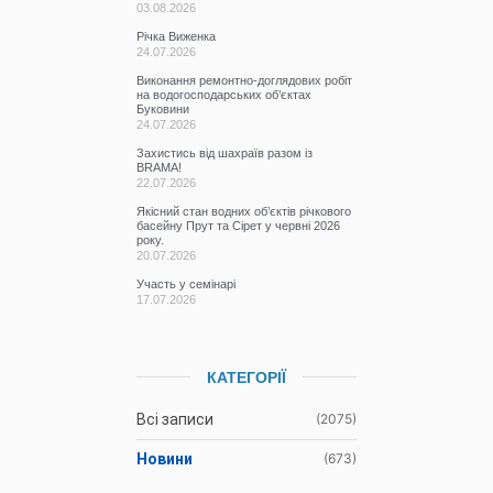
03.08.2026
Річка Виженка
24.07.2026
Виконання ремонтно-доглядових робіт
на водогосподарських об’єктах
Буковини
24.07.2026
Захистись від шахраїв разом із
BRAMA!
22.07.2026
Якісний стан водних об’єктів річкового
басейну Прут та Сірет у червні 2026
року.
20.07.2026
Участь у семінарі
17.07.2026
КАТЕГОРІЇ
Всі записи
(2075)
Новини
(673)