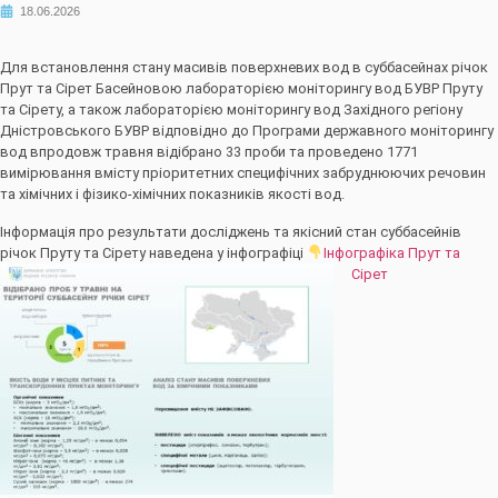
18.06.2026
Для встановлення стану масивів поверхневих вод в суббасейнах річок
Прут та Сірет Басейновою лабораторією моніторингу вод БУВР Пруту
та Сірету, а також лабораторією моніторингу вод Західного регіону
Дністровського БУВР відповідно до Програми державного моніторингу
вод впродовж травня відібрано 33 проби та проведено 1771
вимірювання вмісту пріоритетних специфічних забруднюючих речовин
та хімічних і фізико-хімічних показників якості вод.
Інформація про результати досліджень та якісний стан суббасейнів
річок Пруту та Сірету наведена у інфографіці
Інфографіка Прут та
Сірет