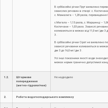
В суббасейні річки Прут виявлено пере
завислих речовин в створі: с. Костичани
с. Мамалига – 1,28 разів; перевищення 
с.Магала – 1,13 разів, с. Маршинці – 1,06
Костичани – 1,03 раза. Завислі речови
коливаються в межах від 11,0 мг/дм 3 д
3 .
В суббасейні річки Сірет не виявлено п
завислі речовини коливаються в межах 
дм 3 до 16,0 мг/дм 3 .
Усі інші показники якості води знаходи
межах норми гранично допустимої конце
1.2.
Штормове
Не надходило
попередження
(метео-гідрологічне)
2.
Робота водогосподарського комплексу