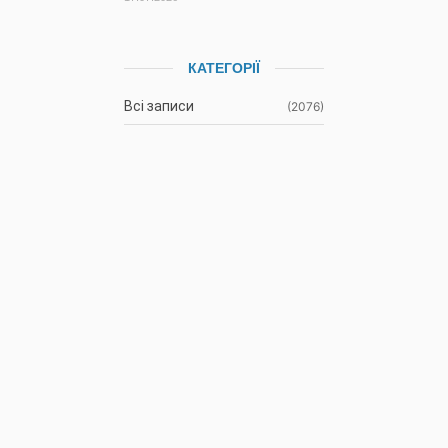
КАТЕГОРІЇ
Всі записи
(2076)
Новини
(673)
Режими роботи водних
(61)
об’єктів
Гідрометеорологічна
(1107)
ситуація
До відома
(3)
водокористувачів
Протоколи засідань
(9)
Басейнової ради
Оголошення
(35)