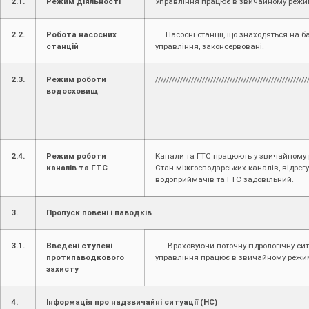
2.1.
Режим діяльності
Управління працює в звичайному режи
2.2.
Робота насосних
Насосні станції, що знаходяться на б
станцій
управління, законсервовані.
2.3.
Режим роботи
///////////////////////////////////////////////////////
водосховищ
2.4.
Режим роботи
Канали та ГТС працюють у звичайному 
каналів та ГТС
Стан міжгосподарських каналів, відрег
водоприймачів та ГТС задовільний.
3.
Пропуск повені і паводків
3.1.
Введені ступені
Враховуючи поточну гідрологічну сит
протипаводкового
управління працює в звичайному режим
захисту
4.
Інформація про надзвичайні ситуації (НС)