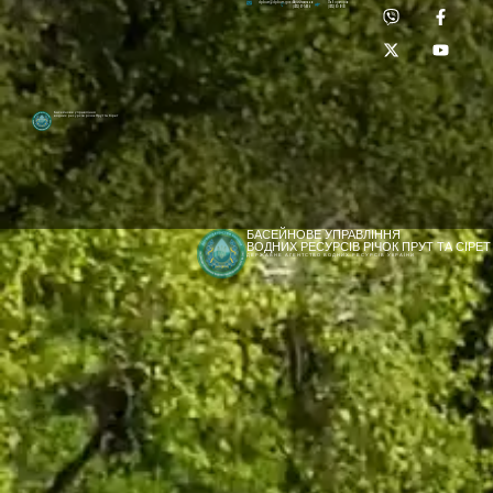
Приймальня:
Лабораторія:
dpbuvr@dpbuvr.gov.ua
(0372) 51-14-56
(0372) 53-92-00
Басейнове управління
водних ресурсів річок Прут та Сірет
БАСЕЙНОВЕ УПРАВЛІННЯ
ВОДНИХ РЕСУРСІВ РІЧОК ПРУТ ТА СІРЕТ
ДЕРЖАВНЕ АГЕНТСТВО ВОДНИХ РЕСУРСІВ УКРАЇНИ
[newyear_garland]