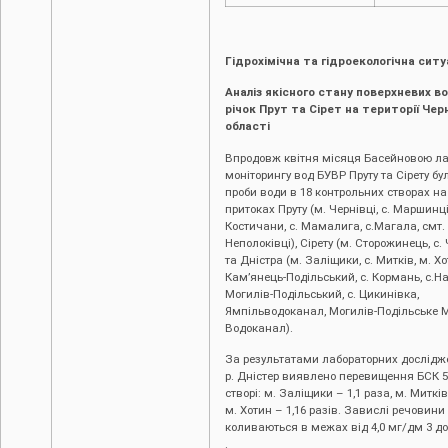
Гідрохімічна та гідроекологічна ситу
Аналіз якісного стану поверхневих в
річок Прут та Сірет на території Чер
області
Впродовж квітня місяця Басейновою ла
моніторингу вод БУВР Пруту та Сірету бу
проби води в 18 контрольних створах на
притоках Пруту (м. Чернівці, c. Маршинці,
Костичани, с. Мамалига, с.Магала, смт.
Неполоківці), Сірету (м. Сторожинець, с.
та Дністра (м. Заліщики, с. Митків, м. Хо
Кам’янець-Подільський, с. Кормань, с.На
Могилів-Подільський, с. Цикинівка,
Ямпільводоканал, Могилів-Подільське 
Водоканал).
За результатами лабораторних дослідже
р. Дністер виявлено перевищення БСК 5
створі: м. Заліщики – 1,1 раза, м. Митків 
м. Хотин – 1,16 разів. Завислі речовини
коливаються в межах від 4,0 мг/дм 3 до
.