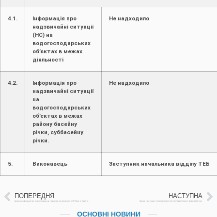
4.1.
Інформація про
Не надходило
надзвичайні ситуації
(НС) на
водогосподарських
об’єктах в межах
діяльності
4.2.
Інформація про
Не надходило
надзвичайні ситуації
на
водогосподарських
об’єктах в межах
району басейну
річки, суббасейну
річки.
5.
Виконавець
Заступник начальника відділу ТЕБ 
ПОПЕРЕДНЯ
НАСТУПНА
Щоденна інформація про водогосподарську ситуацію в зоні діяльності БУВР Пруту та Сірету за 17 червня 2026 р. (включає щоденну та оперативну інформацію)
Якісний стан водних об’єктів річкового басейну Прут та Сірет у травні 2026 року.
ОСНОВНІ НОВИНИ