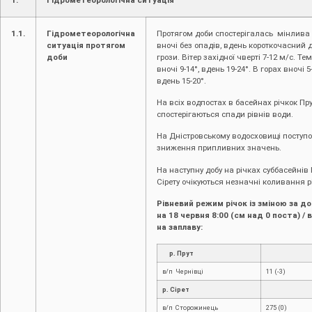
1.1.
Гідрометеорологічна
Протягом доби спостерігалась мінлива 
ситуація протягом
вночі без опадів, вдень короткочасний 
доби
грози. Вітер західної чверті 7-12 м/с. Т
вночі 9-14°, вдень 19-24°. В горах вночі 5
вдень 15-20°.
На всіх водпостах в басейнах річкок Прут
спостерігаються спади рівнів води.
На Дністровському водосховищі поступ
зниження припливних значень.
На наступну добу на річках суббасейнів 
Сірету очікуються незначні коливання р
Рівневий режим річок із зміною за д
на 1
8
червня 8:00 (см над 0 поста) / 
на заплаву:
р. Прут
в/п Чернівці
11 (-3)
р. Сірет
в/п Сторожинець
275 (0)