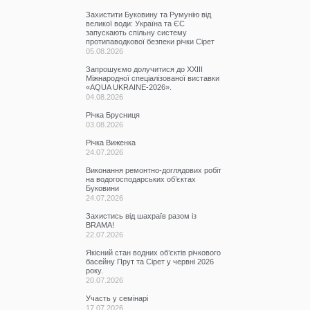
Захистити Буковину та Румунію від
великої води: Україна та ЄС
запускають спільну систему
протипаводкової безпеки річки Сірет
05.08.2026
Запрошуємо долучитися до ХХІІІ
Міжнародної спеціалізованої виставки
«AQUA UKRAINE-2026».
04.08.2026
Річка Брусниця
03.08.2026
Річка Виженка
24.07.2026
Виконання ремонтно-доглядових робіт
на водогосподарських об’єктах
Буковини
24.07.2026
Захистись від шахраїв разом із
BRAMA!
22.07.2026
Якісний стан водних об’єктів річкового
басейну Прут та Сірет у червні 2026
року.
20.07.2026
Участь у семінарі
17.07.2026