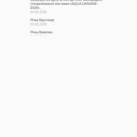
спеціалізованої виставки «AQUA UKRAINE-
2026».
04.08.2026
Річка Брусниця
03.08.2026
Річка Виженка
24.07.2026
Виконання ремонтно-доглядових робіт на
водогосподарських об’єктах Буковини
24.07.2026
Захистись від шахраїв разом із BRAMA!
22.07.2026
Якісний стан водних об’єктів річкового басейну
Прут та Сірет у червні 2026 року.
20.07.2026
Участь у семінарі
17.07.2026
КАТЕГОРІЇ
Всі записи
(2076)