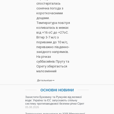
спостерігалась
сонячна погода з
короткочасними
дощами.
Температура повітря
коливалась в межах
від +16 оС до +27оС.
Вітер 3-7 м/с з
поривами до 10 м/с,
переважно південно-
західного напрямків.
На річках
суббасейнів Пруту та
Сірету зберігається
малозмінний
Детальніше
ОСНОВНІ НОВИНИ
Захистити Буковину та Румунію від великої
води: Україна та ЄС запускають спільну
систему протипаводкової безпеки річки Сірет
05.08.2026
Запрошуємо долучитися до ХХІІІ Міжнародної