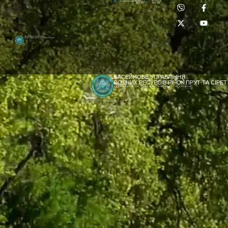
Приймальня:
Лабораторія:
dpbuvr@dpbuvr.gov.ua
(0372) 51-14-56
(0372) 53-92-00
Басейнове управління
водних ресурсів річок Прут та Сірет
БАСЕЙНОВЕ УПРАВЛІННЯ
ВОДНИХ РЕСУРСІВ РІЧОК ПРУТ ТА СІРЕТ
ДЕРЖАВНЕ АГЕНТСТВО ВОДНИХ РЕСУРСІВ УКРАЇНИ
[newyear_garland]