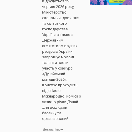
відбудеться 29
червня 2026 року,
Міністерство
економіки, довкілля
та сільського
господарства
України спільно з
Державним
агентством водних
ресурсів України
запрошує молоді
таланти взяти
участь у конкурсі
«Дунайський
митець-2026».
Конкурс проходить
під егідою
Міжнародної комісії з
захисту річки Дунай
для всіх країн
басейну та
організований
Детальніше