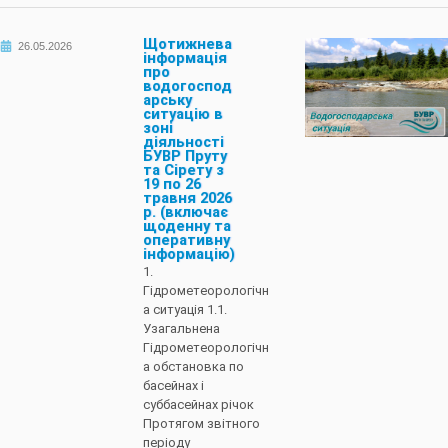
Щотижнева
26.05.2026
інформація
про
водогоспод
арську
ситуацію в
зоні
діяльності
БУВР Пруту
та Сірету з
19 по 26
травня 2026
р. (включає
щоденну та
оперативну
інформацію)
1.
Гідрометеорологічн
а ситуація 1.1.
Узагальнена
Гідрометеорологічн
а обстановка по
басейнах і
суббасейнах річок
Протягом звітного
періоду