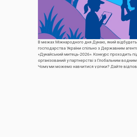
В межах Міжнародного дня Дунаю, який відбудетьс
господарства України спільно з Державним агентс
«Дунайський митець-2026». Конкурс проходить під 
організований у партнерстві з Глобальним водни
Чому ми можемо навчитися у річки? Дайте відповід
– вироби з природних матеріалів: створіть скульпт
вашої роботи (мінімальний розмір – 3 Мбайт). Ма
– відеоконкурс: зніміть відео тривалістю до 1 хв
– фотоконкурс: надішліть свої найкращі фотографі
Вікові категорії:
– діти: 6-11 років,
– підлітки: 12-18 років.
Подати роботи можна через Google форму за пос
Кінцевий термін подачі заявок – 22 червня 2026 ро
Переможці національного відбору отримають супе
Дунаю! Минулого року наші юні таланти здобули тр