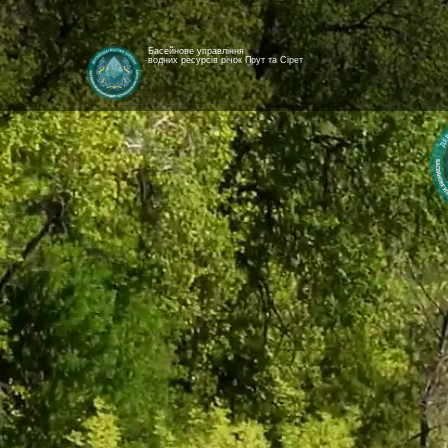
Басейнове управління
водних ресурсів річок Прут та Сірет
[newyear_garland]