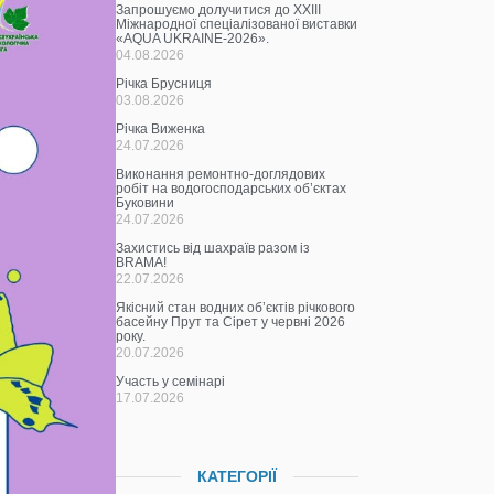
Запрошуємо долучитися до ХХІІІ
Міжнародної спеціалізованої виставки
«AQUA UKRAINE-2026».
04.08.2026
Річка Брусниця
03.08.2026
Річка Виженка
24.07.2026
Виконання ремонтно-доглядових
робіт на водогосподарських об’єктах
Буковини
24.07.2026
Захистись від шахраїв разом із
BRAMA!
22.07.2026
Якісний стан водних об’єктів річкового
басейну Прут та Сірет у червні 2026
року.
20.07.2026
Участь у семінарі
17.07.2026
КАТЕГОРІЇ