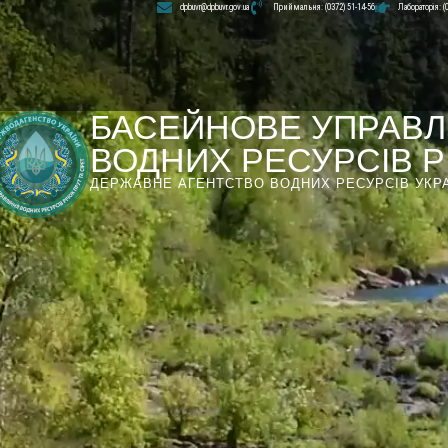
dpbuvr@dpbuvr.gov.ua
Приймальня: (0372) 51-14-56
Лабораторія: (
БАСЕЙНОВЕ УПРАВЛ
ВОДНИХ РЕСУРСІВ РІ
ДЕРЖАВНЕ АГЕНТСТВО ВОДНИХ РЕСУРСІВ УКР