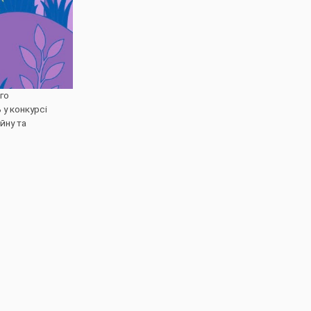
го
у конкурсі
йну та
дішліть фото
д 14 країн
и й ви також!