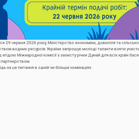
я 29 червня 2026 року, Міністерство економіки, довкілля та сільсько
твом водних ресурсів України запрошує молоді таланти взяти участь 
егідою Міжнародної комісії з захисту річки Дунай для всіх країн басе
м партнерством.
ь на це питання в одній чи більше номінаціях:
уру, колаж, одяг або прикраси з речей, які знайшли біля водойм, і на
люнки, на жаль, не приймаються;
илини на камеру або смартфон. Анімація у цьому випадку не підходить;
ї (мінімальний розмір – 3 Мбайт).
иланням:
https://forms.gle/e1SKwS3yrRM4q8xA8
ку.
рприз – планшет і можливість змагатися на міжнародному рівні сере
и призові місця на міжнародному конкурсі, тож подавайте свої робот