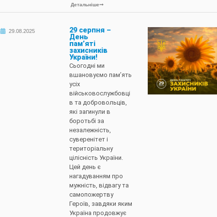
Детальніше
29 серпня –
29.08.2025
День
пам’яті
захисників
України!
Сьогодні ми
вшановуємо пам’ять
усіх
військовослужбовці
в та добровольців,
які загинули в
боротьбі за
незалежність,
суверенітет і
територіальну
цілісність України.
Цей день є
нагадуванням про
мужність, відвагу та
самопожертву
Героїв, завдяки яким
Україна продовжує