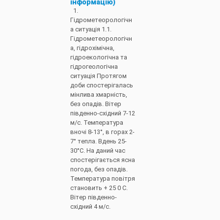
інформацію)
1.
Гідрометеорологічн
а ситуація 1.1.
Гідрометеорологічн
а, гідрохімічна,
гідроекологічна та
гідрогеологічна
ситуація Протягом
доби спостерігалась
мінлива хмарність,
без опадів. Вітер
південно-східний 7-12
м/с. Температура
вночі 8-13°, в горах 2-
7° тепла. Вдень 25-
30°С. На даний час
спостерігається ясна
погода, без опадів.
Температура повітря
становить + 25 0 С.
Вітер південно-
східний 4 м/с.