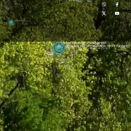
Приймальня:
Лабораторія:
dpbuvr@dpbuvr.gov.ua
(0372) 51-14-56
(0372) 53-92-00
Басейнове управління
водних ресурсів річок Прут та Сірет
БАСЕЙНОВЕ УПРАВЛІННЯ
ВОДНИХ РЕСУРСІВ РІЧОК ПРУТ ТА СІРЕТ
ДЕРЖАВНЕ АГЕНТСТВО ВОДНИХ РЕСУРСІВ УКРАЇНИ
[newyear_garland]