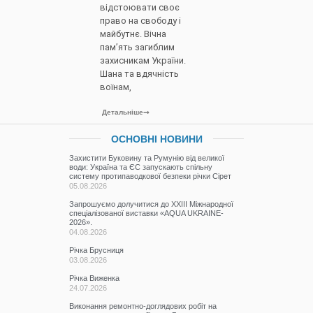
відстоювати своє
право на свободу і
майбутнє. Вічна
пам’ять загиблим
захисникам України.
Шана та вдячність
воїнам,
Детальніше
ОСНОВНІ НОВИНИ
Захистити Буковину та Румунію від великої
води: Україна та ЄС запускають спільну
систему протипаводкової безпеки річки Сірет
05.08.2026
Запрошуємо долучитися до ХХІІІ Міжнародної
спеціалізованої виставки «AQUA UKRAINE-
2026».
04.08.2026
Річка Брусниця
03.08.2026
Річка Виженка
24.07.2026
Виконання ремонтно-доглядових робіт на