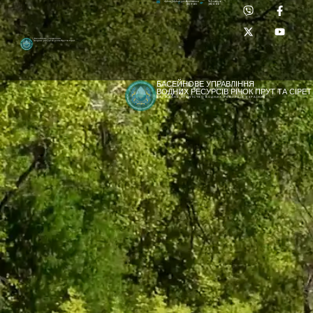
Приймальня:
Лабораторія:
dpbuvr@dpbuvr.gov.ua
(0372) 51-14-56
(0372) 53-92-00
Басейнове управління
водних ресурсів річок Прут та Сірет
БАСЕЙНОВЕ УПРАВЛІННЯ
ВОДНИХ РЕСУРСІВ РІЧОК ПРУТ ТА СІРЕТ
ДЕРЖАВНЕ АГЕНТСТВО ВОДНИХ РЕСУРСІВ УКРАЇНИ
[newyear_garland]