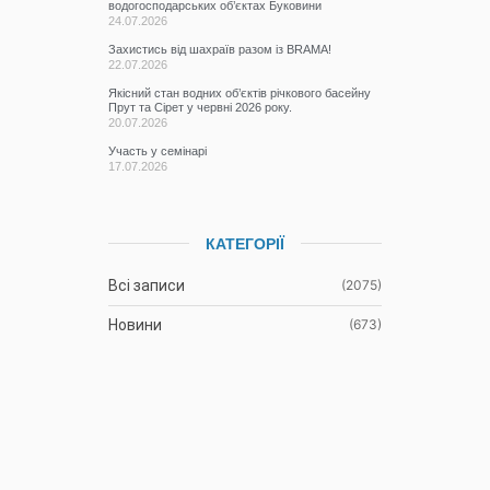
водогосподарських об’єктах Буковини
24.07.2026
Захистись від шахраїв разом із BRAMA!
22.07.2026
Якісний стан водних об’єктів річкового басейну
Прут та Сірет у червні 2026 року.
20.07.2026
Участь у семінарі
17.07.2026
КАТЕГОРІЇ
Всі записи
(2075)
Новини
(673)
Режими роботи водних об’єктів
(61)
Гідрометеорологічна ситуація
(1106)
До відома водокористувачів
(3)
Протоколи засідань Басейнової