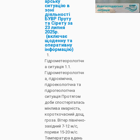
арську
ситуацію в
зоні
діяльності
БУВР Пруту
та Сірету за
23 липня
2025р.
(включає
щоденну та
оперативну
інформацію)
1.
Гідрометеорологічн
а ситуація 1.1.
Гідрометеорологічн
а, гідрохімічна,
гідроекологічна та
гідрогеологічна
ситуація Протягом
доби спостерігалась
мінлива хмарність,
короткочасний дощ,
гроза. Вітер північно-
західний 7-12 м/с,
пориви 15-20 м/с.
Температура вдень