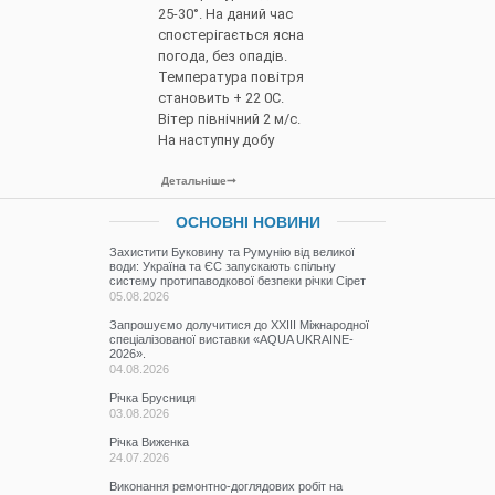
25-30°. На даний час
спостерігається ясна
погода, без опадів.
Температура повітря
становить + 22 0С.
Вітер північний 2 м/с.
На наступну добу
Детальніше
ОСНОВНІ НОВИНИ
Захистити Буковину та Румунію від великої
води: Україна та ЄС запускають спільну
систему протипаводкової безпеки річки Сірет
05.08.2026
Запрошуємо долучитися до ХХІІІ Міжнародної
спеціалізованої виставки «AQUA UKRAINE-
2026».
04.08.2026
Річка Брусниця
03.08.2026
Річка Виженка
24.07.2026
Виконання ремонтно-доглядових робіт на